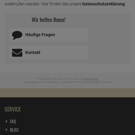
PRODUKTSICHERHEIT
ZUTATEN / INHALTSSTOFFE
BEWERTUNGEN
UNSER SERVICE
Newsletter anmelden & Vorteile samt 5% Gutschein sichern
ZUM NEWSLETTER ANMELDEN
Ich möchte zukünftig über Trends, Schnäppchen, Gutscheine,
Aktionen und Angebote per E-Mail informiert werden. Diese
Einwilligung kann jederzeit am Ende jeder E-Mail im Newsletter
widerrufen werden. Hier finden Sie unsere
Datenschutzerklärung
.
Wir helfen Ihnen!