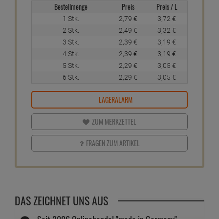
Der kraftvolle Universalreiniger entfernt Schmutz und Fett
zuverlässig von verschiedensten Oberflächen im Haushalt
Die vielseitige Anwendung macht ihn ideal für Küche, Bad
und viele weitere Bereiche
Nicht mit anderen Reinigungsprodukten mischen
Inhalt: 750ml
ab
2,
29
€
1 Liter =
3,
05
€
inkl. MwSt.
zzgl. Versandkosten
leider ausverkauft
Einloggen und Bewertung schreiben
Bestellmenge
Preis
Preis / L
1 Stk.
2,
79
€
3,
72
€
2 Stk.
2,
49
€
3,
32
€