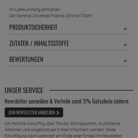
Materialien.
- Tragen Sie Schutzhandschuhe, wenn Sie das Produkt
verwenden.
- Nicht mit anderen Reinigungsprodukten mischen. - Spülen Sie
die Oberfläche nach der Reinigung immer ab.
Der General Universal Frische Zitrone: Ein Reiniger wie
kein anderer
Mit Der General Universal Frische Zitrone können Sie sicher
sein, dass Ihre Reinigungsaufgaben erledigt sind. Es ist ein
kraftvoller und effektiver Reiniger, der auf einer Vielzahl von
Oberflächen verwendet werden kann. Außerdem ist er sanft zu
den Oberflächen und hinterlässt keine Kratzer oder Spuren.
Wenn Sie also auf der Suche nach einem zuverlässigen
Allzweckreiniger sind, der zu Schmutz und Dreck hart, aber
sanft zu den Oberflächen ist, dann ist Der General Universal
Frische Zitrone die perfekte Wahl. Testen Sie ihn noch heute
und erleben Sie die Kraft von Der General Universal Frische
Zitrone!
Im Lieferumfang enthalten:
Der General Universal Frische Zitrone 750ml