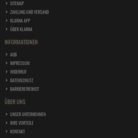
Häufige Fragen
Kontakt
* Preisangaben inkl. gesetzl. MwSt. und zzgl.
Versandkosten
Ursprünglicher Preis des Händlers,
Unverbindliche Preisempfehlung des Herstellers
1
2
SERVICE
FAQ
BLOG
SITEMAP
ZAHLUNG UND VERSAND
KLARNA APP