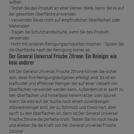
Zitrone ist in einer praktischen 750-ml-Flasche erhältlich.
Anwendungshinweise und Tipps zum Der
General Universal Frische Zitrone
Zur Anwendung von Der General Universal Frische Zitrone
einfach auf die zu reinigende Oberfläche sprühen oder gießen.
Anschließend mit einem feuchten Tuch oder Schwamm
abwischen. Bei besonders hartnäckigen Verschmutzungen
lassen Sie das Produkt ein paar Minuten einwirken, bevor Sie es
abwischen. Optimale Ergebnisse erzielen Sie, wenn Sie für die
Reinigung warmes Wasser verwenden. Dadurch werden
hartnäckige Verschmutzungen aufgelöst und lassen sich
leichter entfernen. Wenn Sie eine besonders schmutzige
Oberfläche reinigen, können Sie eine Bürste in Kombination mit
dem Reiniger verwenden.
Damit Sie das Beste aus Ihrem Der General Universal Frische
Zitrone herausholen können, hier einige Tipps, die Sie beachten
sollten:
- Testen Sie das Produkt an einer kleinen Stelle, bevor Sie es auf
der gesamten Oberfläche anwenden.
- Verwenden Sie es nicht auf empfindlichen Oberflächen oder