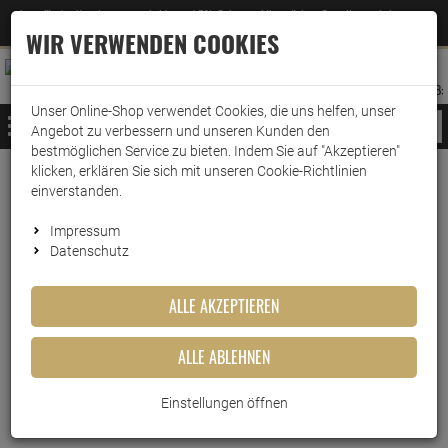
Jetzt für den Newsletter entscheiden und 5% Rabatt auf Ihre nächste Bestellung erhalten
✕
–
Zum Newsletter
WIR VERWENDEN COOKIES
0
0
MERKZETTEL
WARENK
ANMELDEN
AUFKLAPPEN
AUFKLA
ANMELDEN
MERKZETTEL
WARENKORB:
Unser Online-Shop verwendet Cookies, die uns helfen, unser
MENÜ
Angebot zu verbessern und unseren Kunden den
bestmöglichen Service zu bieten. Indem Sie auf "Akzeptieren"
klicken, erklären Sie sich mit unseren Cookie-Richtlinien
Weiter einkaufen
www.wark24.de
Haushaltsreiniger
Grundreinigung
Allzweckreiniger
einverstanden.
Der General Universal Frische Zitrone 750ml
Impressum
Datenschutz
Der General Universal Frische
Zitrone 750ml
ALLE AKZEPTIEREN
Artikel-Nummer:
10015472
ALLE ABLEHNEN
Einstellungen öffnen