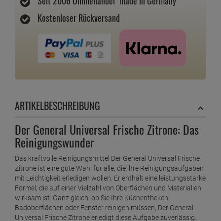
3 Stk.
2,
39
€
3,
19
€
4 Stk.
2,
39
€
3,
19
€
5 Stk.
2,
29
€
3,
05
€
6 Stk.
2,
29
€
3,
05
€
LAGERALARM
ZUM MERKZETTEL
FRAGEN ZUM ARTIKEL
DAS ZEICHNET UNS AUS
Seit 2006 Onlinehandel "made in Germany"
Kostenloser Rückversand