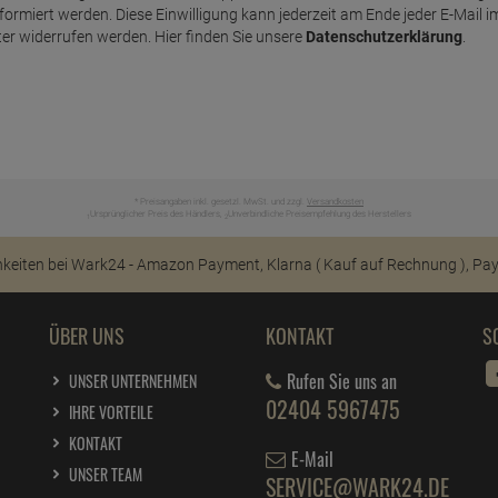
nformiert werden. Diese Einwilligung kann jederzeit am Ende jeder E-Mail i
er widerrufen werden. Hier finden Sie unsere
Datenschutzerklärung
.
* Preisangaben inkl. gesetzl. MwSt. und zzgl.
Versandkosten
Ursprünglicher Preis des Händlers,
Unverbindliche Preisempfehlung des Herstellers
1
2
ÜBER UNS
KONTAKT
S
Rufen Sie uns an
UNSER UNTERNEHMEN
02404 5967475
IHRE VORTEILE
KONTAKT
E-Mail
UNSER TEAM
SERVICE@WARK24.DE