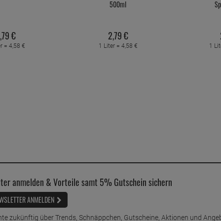
500ml
Sp
,
79
€
2,
79
€
er =
4,
58
€
1 Liter =
4,
58
€
1 Li
ter anmelden & Vorteile samt 5% Gutschein sichern
WSLETTER ANMELDEN
te zukünftig über Trends, Schnäppchen, Gutscheine, Aktionen und Ange