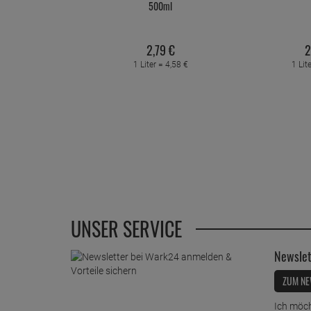
500ml
2,
79
€
2
1 Liter =
4,
58
€
1 Lit
UNSER SERVICE
Newslet
ZUM NE
Ich möch