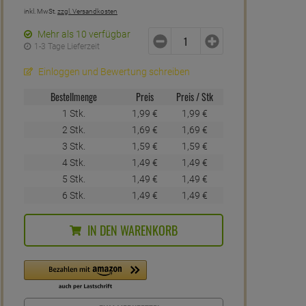
inkl. MwSt.
zzgl. Versandkosten
Mehr als 10 verfügbar
1-3 Tage Lieferzeit
Einloggen und Bewertung schreiben
Bestellmenge
Preis
Preis / Stk
1 Stk.
1,
99
€
1,
99
€
2 Stk.
1,
69
€
1,
69
€
3 Stk.
1,
59
€
1,
59
€
4 Stk.
1,
49
€
1,
49
€
5 Stk.
1,
49
€
1,
49
€
6 Stk.
1,
49
€
1,
49
€
IN DEN WARENKORB