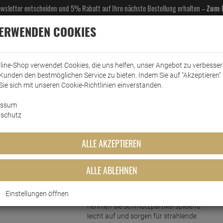
Newsletter entscheiden und 5% Rabatt auf Ihre nächste Bestellung erhalten –
Zum 
VERWENDEN COOKIES
line-Shop verwendet Cookies, die uns helfen, unser Angebot zu verbesse
Kunden den bestmöglichen Service zu bieten. Indem Sie auf "Akzeptieren" 
EL- & GASTROBEDARF
DROGERIE
KÜCHE & HAUSHALT
KFZ
SCANPART
HANS
Sie sich mit unseren Cookie-Richtlinien einverstanden.
essum
dreinigung
Allzweckreiniger
Gut & Günstig Allzwecktücher 80 Tücher Zitronendu…
schutz
ktücher 80 Tücher Zitronenduf
ALLE AKZEPTIEREN
ALLE ABLEHNEN
Kurzbeschreibung
Einstellungen öffnen
Dank ihrer speziellen Mikrofasern
nehmen sie Schmutzpartikel spielend
leicht auf und sorgen für strahlende