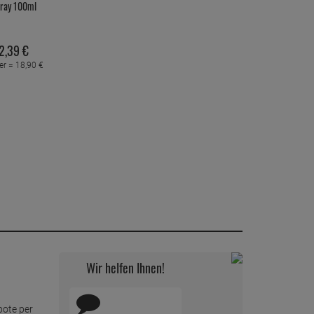
ray 100ml
2,
39
€
ter =
18,
90
€
Wir helfen Ihnen!
bote per