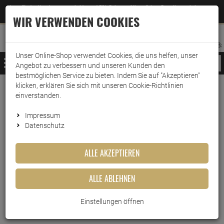
Jetzt für den Newsletter entscheiden und 5% Rabatt auf Ihre nächste Bestellung erhalten
✕
–
Zum Newsletter
WIR VERWENDEN COOKIES
0
0
MERKZETTEL
WARENK
ANMELDEN
AUFKLAPPEN
AUFKLA
ANMELDEN
MERKZETTEL
WARENKORB:
Unser Online-Shop verwendet Cookies, die uns helfen, unser
MENÜ
Angebot zu verbessern und unseren Kunden den
bestmöglichen Service zu bieten. Indem Sie auf "Akzeptieren"
klicken, erklären Sie sich mit unseren Cookie-Richtlinien
Weiter einkaufen
www.wark24.de
Haushaltsreiniger
Grundreinigung
Allzweckreiniger
einverstanden.
Holste Kaiser-Natron 50g
Impressum
Datenschutz
Holste Kaiser-Natron 50g
ALLE AKZEPTIEREN
Artikel-Nummer:
10017367
ALLE ABLEHNEN
Einstellungen öffnen