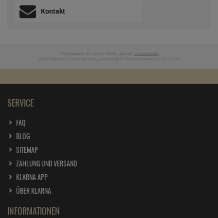
Kontakt
* Preisangaben inkl. gesetzl. MwSt. und zzgl.
Versandkosten
Ursprünglicher Preis des Händlers,
Unverbindliche Preisempfehlung des Herstellers
1
2
SERVICE
FAQ
BLOG
SITEMAP
ZAHLUNG UND VERSAND
KLARNA APP
ÜBER KLARNA
INFORMATIONEN