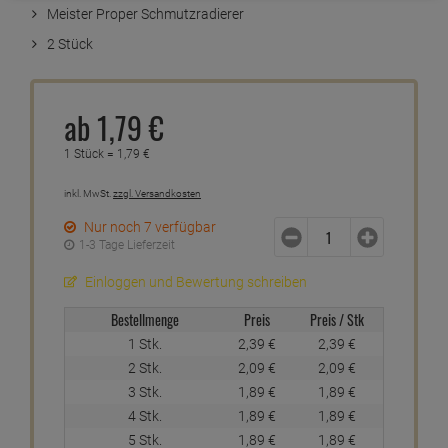
Meister Proper Schmutzradierer
2 Stück
ab
1,
79
€
1 Stück =
1,
79
€
inkl. MwSt.
zzgl. Versandkosten
Nur noch 7 verfügbar
1-3 Tage Lieferzeit
Einloggen und Bewertung schreiben
Bestellmenge
Preis
Preis / Stk
1 Stk.
2,
39
€
2,
39
€
2 Stk.
2,
09
€
2,
09
€
3 Stk.
1,
89
€
1,
89
€
4 Stk.
1,
89
€
1,
89
€
5 Stk.
1,
89
€
1,
89
€