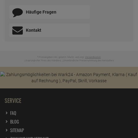
Häufige Fragen
Kontakt
* Preisangaben inkl. gesetzl. MwSt. und zzgl.
Versandkosten
Ursprünglicher Preis des Händlers,
Unverbindliche Preisempfehlung des Herstellers
1
2
SERVICE
FAQ
BLOG
SITEMAP