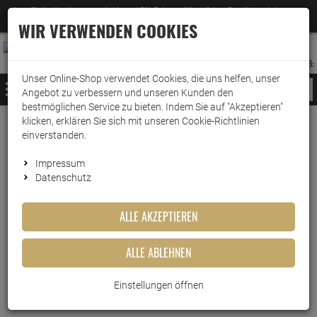
Jetzt für den Newsletter entscheiden und 5% Rabatt auf Ihre nächste Bestellung erhalten
✕
–
Zum Newsletter
WIR VERWENDEN COOKIES
0
0
MERKZETTEL
WARENK
ANMELDEN
AUFKLAPPEN
AUFKLA
ANMELDEN
MERKZETTEL
WARENKORB:
Unser Online-Shop verwendet Cookies, die uns helfen, unser
MENÜ
Angebot zu verbessern und unseren Kunden den
bestmöglichen Service zu bieten. Indem Sie auf "Akzeptieren"
klicken, erklären Sie sich mit unseren Cookie-Richtlinien
Weiter einkaufen
www.wark24.de
Haushaltsreiniger
Grundreinigung
Allzweckreiniger
einverstanden.
Meister Proper Schmutzradierer
Impressum
Datenschutz
Meister Proper
Schmutzradierer
ALLE AKZEPTIEREN
Artikel-Nummer:
10011577
ALLE ABLEHNEN
Einstellungen öffnen
Kurzbeschreibung