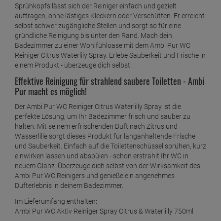
Sprühkopfs lässt sich der Reiniger einfach und gezielt
auftragen, ohne lästiges Kleckern oder Verschütten. Er erreicht
selbst schwer zugängliche Stellen und sorgt so für eine
gründliche Reinigung bis unter den Rand. Mach dein
Badezimmer zu einer Wohlfühloase mit dem Ambi Pur WC
Reiniger Citrus Waterlily Spray. Erlebe Sauberkeit und Frische in
einem Produkt - überzeuge dich selbst!
Effektive Reinigung für strahlend saubere Toiletten - Ambi
Pur macht es möglich!
Der Ambi Pur WC Reiniger Citrus Waterlilly Spray ist die
perfekte Lösung, um Ihr Badezimmer frisch und sauber zu
halten. Mit seinem erfrischenden Duft nach Zitrus und
Wasserlilie sorgt dieses Produkt für langanhaltende Frische
und Sauberkeit. Einfach auf die Toilettenschüssel sprühen, kurz
einwirken lassen und abspülen - schon erstrahlt Ihr WC in
neuem Glanz. Überzeuge dich selbst von der Wirksamkeit des
Ambi Pur WC Reinigers und genieße ein angenehmes
Dufterlebnis in deinem Badezimmer.
Im Lieferumfang enthalten:
Ambi Pur WC Aktiv Reiniger Spray Citrus & Waterlilly 750ml