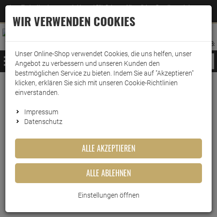
Jetzt für den Newsletter entscheiden und 5% Rabatt auf Ihre nächste Bestellung erhalten
✕
–
Zum Newsletter
WIR VERWENDEN COOKIES
0
0
MERKZETTEL
WARENK
ANMELDEN
AUFKLAPPEN
AUFKLA
ANMELDEN
MERKZETTEL
WARENKORB:
Unser Online-Shop verwendet Cookies, die uns helfen, unser
MENÜ
Angebot zu verbessern und unseren Kunden den
bestmöglichen Service zu bieten. Indem Sie auf "Akzeptieren"
klicken, erklären Sie sich mit unseren Cookie-Richtlinien
Weiter einkaufen
www.wark24.de
Haushaltsreiniger
einverstanden.
Ambi Pur WC Aktiv Reiniger Citrus & Waterlilly 75…
Impressum
Datenschutz
Ambi Pur WC Aktiv Reiniger
Citrus & Waterlilly 750ml Spray
ALLE AKZEPTIEREN
Artikel-Nummer:
10017381
ALLE ABLEHNEN
Einstellungen öffnen
Kurzbeschreibung