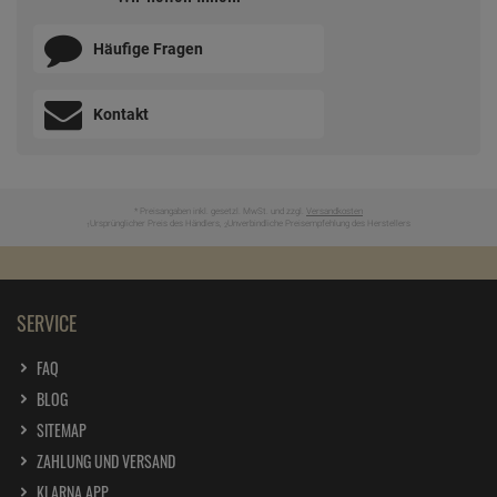
Häufige Fragen
Kontakt
* Preisangaben inkl. gesetzl. MwSt. und zzgl.
Versandkosten
Ursprünglicher Preis des Händlers,
Unverbindliche Preisempfehlung des Herstellers
1
2
SERVICE
FAQ
BLOG
SITEMAP
ZAHLUNG UND VERSAND
KLARNA APP