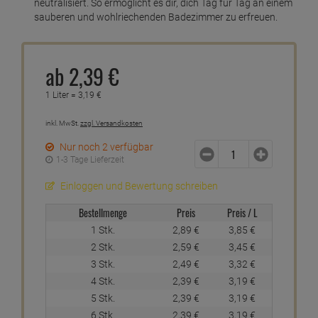
neutralisiert. So ermöglicht es dir, dich Tag für Tag an einem
sauberen und wohlriechenden Badezimmer zu erfreuen.
ab
2,
39
€
1 Liter =
3,
19
€
inkl. MwSt.
zzgl. Versandkosten
Nur noch 2 verfügbar
1-3 Tage Lieferzeit
Einloggen und Bewertung schreiben
Bestellmenge
Preis
Preis / L
1 Stk.
2,
89
€
3,
85
€
2 Stk.
2,
59
€
3,
45
€
3 Stk.
2,
49
€
3,
32
€
4 Stk.
2,
39
€
3,
19
€
5 Stk.
2,
39
€
3,
19
€
6 Stk.
2,
39
€
3,
19
€