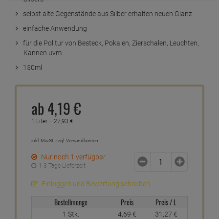
selbst alte Gegenstände aus Silber erhalten neuen Glanz
einfache Anwendung
für die Politur von Besteck, Pokalen, Zierschalen, Leuchten,
Kannen uvm.
150ml
ab
4,
19
€
1 Liter =
27,
93
€
inkl. MwSt.
zzgl. Versandkosten
Nur noch 1 verfügbar
1-3 Tage Lieferzeit
Einloggen und Bewertung schreiben
Bestellmenge
Preis
Preis / L
1 Stk.
4,
69
€
31,
27
€