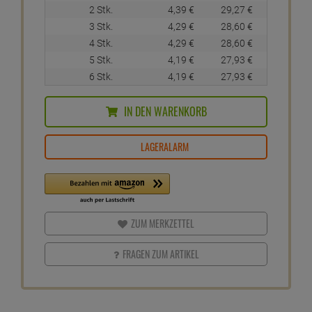
2 Stk.
4,
39
€
29,
27
€
3 Stk.
4,
29
€
28,
60
€
4 Stk.
4,
29
€
28,
60
€
5 Stk.
4,
19
€
27,
93
€
6 Stk.
4,
19
€
27,
93
€
IN DEN WARENKORB
LAGERALARM
ZUM MERKZETTEL
FRAGEN ZUM ARTIKEL