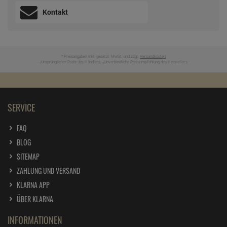
Kontakt
* Preisangaben inkl. gesetzl. MwSt. und zzgl.
Versandkosten
Ursprünglicher Preis des Händlers,
Unverbindliche Preisempfehlung des Herstellers
1
2
SERVICE
FAQ
BLOG
SITEMAP
ZAHLUNG UND VERSAND
KLARNA APP
ÜBER KLARNA
INFORMATIONEN