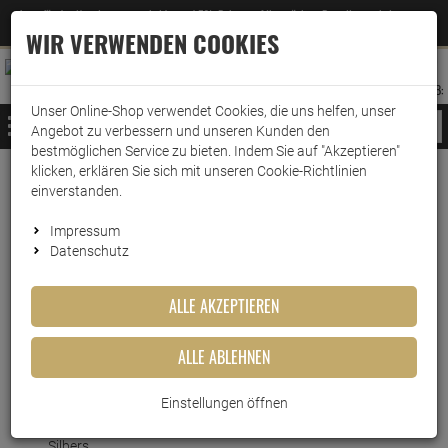
Jetzt für den Newsletter entscheiden und 5% Rabatt auf Ihre nächste Bestellung erhalten
✕
–
Zum Newsletter
WIR VERWENDEN COOKIES
0
0
MERKZETTEL
WARENK
ANMELDEN
AUFKLAPPEN
AUFKLA
ANMELDEN
MERKZETTEL
WARENKORB:
Unser Online-Shop verwendet Cookies, die uns helfen, unser
MENÜ
Angebot zu verbessern und unseren Kunden den
bestmöglichen Service zu bieten. Indem Sie auf "Akzeptieren"
klicken, erklären Sie sich mit unseren Cookie-Richtlinien
Weiter einkaufen
www.wark24.de
Haushaltsreiniger
Grundreinigung
Elsterglanz
einverstanden.
Elsterglanz Silber Polierpaste 150ml
Impressum
Datenschutz
Elsterglanz Silber Polierpaste
150ml
ALLE AKZEPTIEREN
Artikel-Nummer:
10015546
ALLE ABLEHNEN
Kurzbeschreibung
Einstellungen öffnen
Die Elsterglanz Silber Polierpaste – für den edlen Glanz Ihres
Silbers