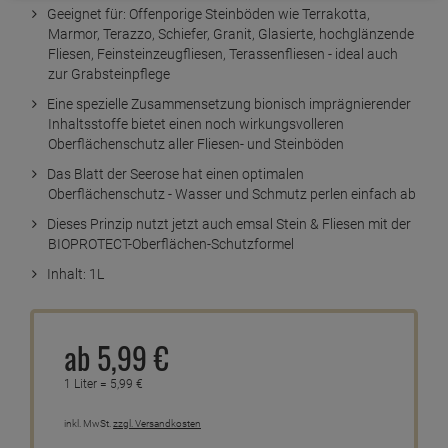
Geeignet für: Offenporige Steinböden wie Terrakotta,
Marmor, Terazzo, Schiefer, Granit, Glasierte, hochglänzende
Fliesen, Feinsteinzeugfliesen, Terassenfliesen - ideal auch
zur Grabsteinpflege
Eine spezielle Zusammensetzung bionisch imprägnierender
Inhaltsstoffe bietet einen noch wirkungsvolleren
Oberflächenschutz aller Fliesen- und Steinböden
Das Blatt der Seerose hat einen optimalen
Oberflächenschutz - Wasser und Schmutz perlen einfach ab
Dieses Prinzip nutzt jetzt auch emsal Stein & Fliesen mit der
BIOPROTECT-Oberflächen-Schutzformel
Inhalt: 1L
ab
5,
99
€
1 Liter =
5,
99
€
inkl. MwSt.
zzgl. Versandkosten