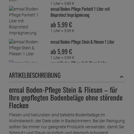
1 Liter =
5,
89
€
emsal Boden-Pflege Parkett 1 Liter mit
Bioprotect Imprägnierung
ab
5,
99
€
1 Liter =
5,
99
€
emsal Boden-Pflege Stein & Fliesen 1 Liter
ab
5,
99
€
1 Liter =
5,
99
€
emsal Boden-Pflege Voll-Glanz 1 Liter
ab
5,
59
€
ARTIKELBESCHREIBUNG
1 Liter =
5,
59
€
emsal Pflege Reiniger 1 Liter
emsal Boden-Pflege Stein & Fliesen – für
ab
3,
89
€
Ihre gepflegten Bodenbeläge ohne störende
1 Liter =
3,
89
€
Flecken
Fliesen und Naturstein sind beliebte Bodenbeläge im
Wohnbereich, der Diele oder in Badezimmern. Bei der Reinigung
sollten Sie immer nur geeignete Produkte verwenden, damit Sie
Schmutz und Staub gründlich und dennoch schonend