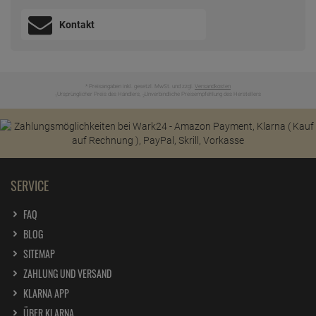
Kontakt
* Preisangaben inkl. gesetzl. MwSt. und zzgl.
Versandkosten
Ursprünglicher Preis des Händlers,
Unverbindliche Preisempfehlung des Herstellers
1
2
SERVICE
FAQ
BLOG
SITEMAP
ZAHLUNG UND VERSAND
KLARNA APP
ÜBER KLARNA