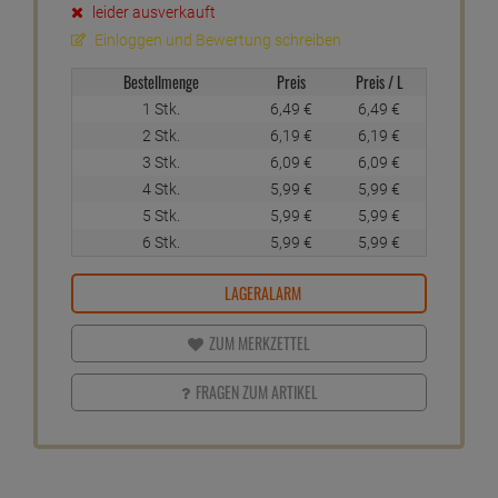
leider ausverkauft
Einloggen und Bewertung schreiben
Bestellmenge
Preis
Preis / L
1 Stk.
6,
49
€
6,
49
€
2 Stk.
6,
19
€
6,
19
€
3 Stk.
6,
09
€
6,
09
€
4 Stk.
5,
99
€
5,
99
€
5 Stk.
5,
99
€
5,
99
€
6 Stk.
5,
99
€
5,
99
€
LAGERALARM
ZUM MERKZETTEL
FRAGEN ZUM ARTIKEL