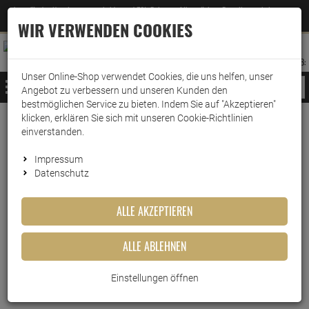
Jetzt für den Newsletter entscheiden und 5% Rabatt auf Ihre nächste Bestellung erhalten
✕
–
Zum Newsletter
WIR VERWENDEN COOKIES
0
0
MERKZETTEL
WARENK
ANMELDEN
AUFKLAPPEN
AUFKLA
ANMELDEN
MERKZETTEL
WARENKORB:
Unser Online-Shop verwendet Cookies, die uns helfen, unser
MENÜ
Angebot zu verbessern und unseren Kunden den
bestmöglichen Service zu bieten. Indem Sie auf "Akzeptieren"
klicken, erklären Sie sich mit unseren Cookie-Richtlinien
Weiter einkaufen
www.wark24.de
Haushaltsreiniger
Grundreinigung
Fussbodenreiniger
einverstanden.
emsal Boden-Pflege Stein & Fliesen 1 Liter
Impressum
Datenschutz
emsal Boden-Pflege Stein &
Fliesen 1 Liter
ALLE AKZEPTIEREN
Artikel-Nummer:
10011085
ALLE ABLEHNEN
Einstellungen öffnen
Kurzbeschreibung