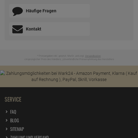
ab
4,
79
€
1 Stück =
4,
79
€
Häufige Fragen
Dr.Beckmann Wäsche Duft Spring 250ml
ab
2,
19
€
Kontakt
1 Liter =
8,
76
€
* Preisangaben inkl. gesetzl. MwSt. und zzgl.
Versandkosten
Ursprünglicher Preis des Händlers,
Unverbindliche Preisempfehlung des Herstellers
1
2
SERVICE
FAQ
BLOG
SITEMAP
ZAHLUNG UND VERSAND