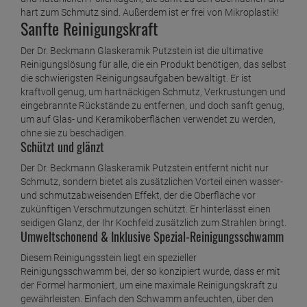
1 Liter =
37,
80
€
hart zum Schmutz sind. Außerdem ist er frei von Mikroplastik!
Dr. Beckmann Fleckenteufel Natur & Kosmetik
Sanfte Reinigungskraft
50 ml
Der Dr. Beckmann Glaskeramik Putzstein ist die ultimative
ab
1,
89
€
Reinigungslösung für alle, die ein Produkt benötigen, das selbst
1 Liter =
37,
80
€
die schwierigsten Reinigungsaufgaben bewältigt. Er ist
Dr. Beckmann Fleckenteufel Rost & Deo 50 ml
kraftvoll genug, um hartnäckigen Schmutz, Verkrustungen und
ab
1,
89
€
eingebrannte Rückstände zu entfernen, und doch sanft genug,
um auf Glas- und Keramikoberflächen verwendet zu werden,
1 Liter =
37,
80
€
ohne sie zu beschädigen.
Schützt und glänzt
Dr. Beckmann Fleckenteufel Schmiermittel / Öle
50 ml
Der Dr. Beckmann Glaskeramik Putzstein entfernt nicht nur
ab
1,
89
€
Schmutz, sondern bietet als zusätzlichen Vorteil einen wasser-
und schmutzabweisenden Effekt, der die Oberfläche vor
1 Liter =
37,
80
€
Dr. Beckmann Gallseife Flecken-Bürste 250 ml
zukünftigen Verschmutzungen schützt. Er hinterlässt einen
seidigen Glanz, der Ihr Kochfeld zusätzlich zum Strahlen bringt.
ab
2,
19
€
Umweltschonend & Inklusive Spezial-Reinigungsschwamm
1 Liter =
8,
76
€
Diesem Reinigungsstein liegt ein spezieller
Dr. Beckmann Gallseife Flecken-Spray
Reinigungsschwamm bei, der so konzipiert wurde, dass er mit
der Formel harmoniert, um eine maximale Reinigungskraft zu
ab
2,
69
€
gewährleisten. Einfach den Schwamm anfeuchten, über den
1 Liter =
10,
76
€