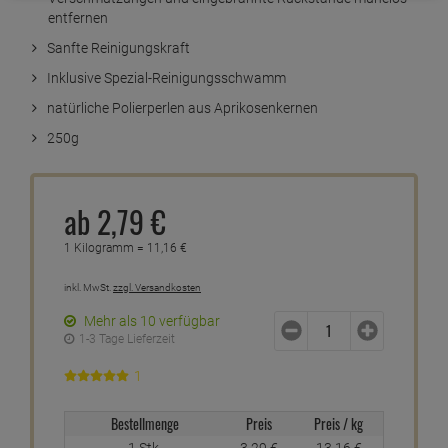
entfernen
Sanfte Reinigungskraft
Inklusive Spezial-Reinigungsschwamm
natürliche Polierperlen aus Aprikosenkernen
250g
ab
2,
79
€
1 Kilogramm =
11,
16
€
inkl. MwSt.
zzgl. Versandkosten
Mehr als 10 verfügbar
1-3 Tage Lieferzeit
1
Bestellmenge
Preis
Preis / kg
1 Stk.
3,
29
€
13,
16
€