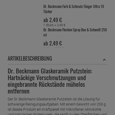
Dr. Beckmann Farb & Schmutz Fänger Ultra 10
Tücher
ab
2,
49
€
1 Stück =
2,
49
€
Dr. Beckmann Flecken Spray Deo & Schweiß 250
ml
ab
2,
49
€
1 Liter =
9,
96
€
Dr. Beckmann Fleckenteufel Blut &
ARTIKELBESCHREIBUNG
Eiweißhaltiges 50 ml
ab
1,
89
€
Dr. Beckmann Glaskeramik Putzstein:
1 Liter =
37,
80
€
Hartnäckige Verschmutzungen und
Dr. Beckmann Fleckenteufel Büro & Heimwerken
50 ml
eingebrannte Rückstände mühelos
entfernen
ab
1,
89
€
1 Liter =
37,
80
€
Der Dr. Beckmann Glaskeramik Putzstein ist die Lösung für
Dr. Beckmann Fleckenteufel Fetthaltiges &
schwierige Reinigungsaufgaben. Mit einem Gewicht von 250 g
Saucen 50 ml
ist dieses Produkt ein Kraftpaket mit mikrofeiner Aktivkohle
ab
1,
89
€
und natürlichen Polierkugeln, die sanft zu den Oberflächen und