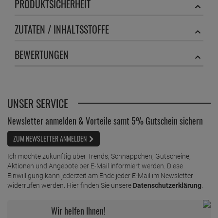
PRODUKTSICHERHEIT
1 Liter =
11,
56
€
Dr. Beckmann Maschinen Entkalker 2 x 50g
ZUTATEN / INHALTSSTOFFE
ab
2,
49
€
1 Kilogramm =
24,
90
€
BEWERTUNGEN
Dr. Beckmann Reinigungstabletten
ab
2,
89
€
1 Kilogramm =
321,
11
€
UNSER SERVICE
Dr. Beckmann Super Weiß 2 Mitwasch-Beutel
2x40g
Newsletter anmelden & Vorteile samt 5% Gutschein sichern
ab
2,
19
€
ZUM NEWSLETTER ANMELDEN
1 Kilogramm =
27,
38
€
Dr. Beckmann Teppich Flecken-Bürste 650 ml
Ich möchte zukünftig über Trends, Schnäppchen, Gutscheine,
ab
3,
39
€
Aktionen und Angebote per E-Mail informiert werden. Diese
Einwilligung kann jederzeit am Ende jeder E-Mail im Newsletter
1 Liter =
5,
22
€
widerrufen werden. Hier finden Sie unsere
Datenschutzerklärung
.
Dr.Beckmann Trockner-Ball & Wäsche-Duft
Spring 50ml
Wir helfen Ihnen!