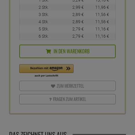
2 Stk.
2,
99
€
11,
96
€
3 Stk.
2,
89
€
11,
56
€
4 Stk.
2,
89
€
11,
56
€
5 Stk.
2,
79
€
11,
16
€
6 Stk.
2,
79
€
11,
16
€
IN DEN WARENKORB
ZUM MERKZETTEL
FRAGEN ZUM ARTIKEL
DAS ZEICHNET UNS AUS