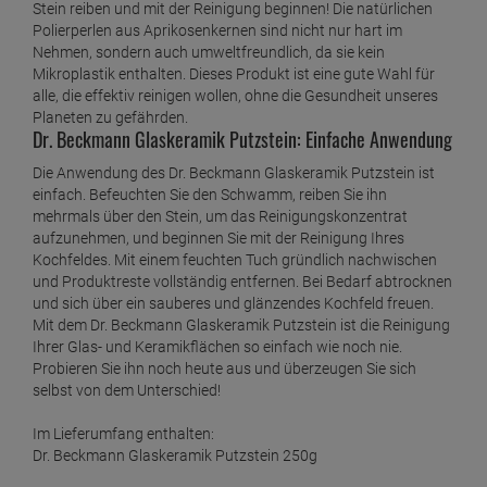
Stein reiben und mit der Reinigung beginnen! Die natürlichen
Polierperlen aus Aprikosenkernen sind nicht nur hart im
Dr. Beckmann Gardinen Weiß 120g
Nehmen, sondern auch umweltfreundlich, da sie kein
ab
1,
89
€
Mikroplastik enthalten. Dieses Produkt ist eine gute Wahl für
alle, die effektiv reinigen wollen, ohne die Gesundheit unseres
1 Kilogramm =
15,
75
€
Planeten zu gefährden.
Dr. Beckmann Glaskeramik Putzstein: Einfache Anwendung
Dr. Beckmann Geruchs-Entferner 500 ml
ab
2,
49
€
Die Anwendung des Dr. Beckmann Glaskeramik Putzstein ist
einfach. Befeuchten Sie den Schwamm, reiben Sie ihn
1 Liter =
4,
98
€
mehrmals über den Stein, um das Reinigungskonzentrat
Dr. Beckmann Glaskeramik Putzstein 250g
aufzunehmen, und beginnen Sie mit der Reinigung Ihres
Kochfeldes. Mit einem feuchten Tuch gründlich nachwischen
ab
2,
79
€
und Produktreste vollständig entfernen. Bei Bedarf abtrocknen
1 Kilogramm =
11,
16
€
und sich über ein sauberes und glänzendes Kochfeld freuen.
Mit dem Dr. Beckmann Glaskeramik Putzstein ist die Reinigung
Dr. Beckmann Intensiv Entkalker 250 ml
Ihrer Glas- und Keramikflächen so einfach wie noch nie.
ab
2,
09
€
Probieren Sie ihn noch heute aus und überzeugen Sie sich
selbst von dem Unterschied!
1 Liter =
8,
36
€
Dr. Beckmann Kühlschrank Hygiene-Reiniger
Im Lieferumfang enthalten:
Dr. Beckmann Glaskeramik Putzstein 250g
ab
2,
89
€