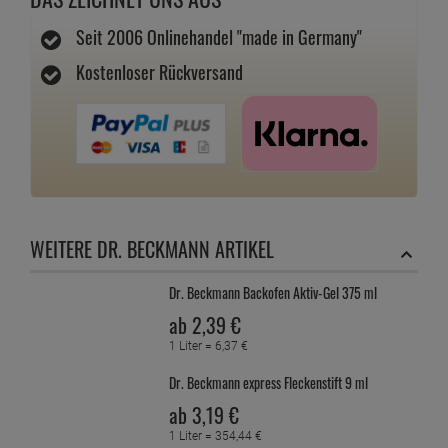
Seit 2006 Onlinehandel "made in Germany"
Kostenloser Rückversand
WEITERE DR. BECKMANN ARTIKEL
Dr. Beckmann Backofen Aktiv-Gel 375 ml
ab
2,
39
€
1 Liter =
6,
37
€
Dr. Beckmann express Fleckenstift 9 ml
ab
3,
19
€
1 Liter =
354,
44
€