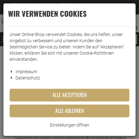
Jetzt für den Newsletter entscheiden und 5% Rabatt auf Ihre nächste Bestellung erhalten
✕
–
Zum Newsletter
WIR VERWENDEN COOKIES
0
0
MERKZETTEL
WARENK
ANMELDEN
AUFKLAPPEN
AUFKLA
ANMELDEN
MERKZETTEL
WARENKORB:
Unser Online-Shop verwendet Cookies, die uns helfen, unser
MENÜ
Angebot zu verbessern und unseren Kunden den
bestmöglichen Service zu bieten. Indem Sie auf "Akzeptieren"
klicken, erklären Sie sich mit unseren Cookie-Richtlinien
Weiter einkaufen
www.wark24.de
Haushaltsreiniger
Grundreinigung
Glasreinigung
einverstanden.
Dr. Beckmann Glaskeramik Putzstein 250g
Impressum
Datenschutz
Dr. Beckmann Glaskeramik
Putzstein 250g
ALLE AKZEPTIEREN
Artikel-Nummer:
10011247
ALLE ABLEHNEN
Kurzbeschreibung
Einstellungen öffnen
Dr. Beckmann Glaskeramik Putzstein: Hartnäckige
Verschmutzungen und eingebrannte Rückstände mühelos