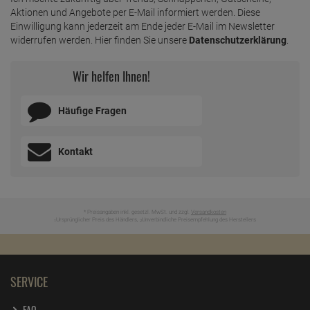
Aktionen und Angebote per E-Mail informiert werden. Diese
Einwilligung kann jederzeit am Ende jeder E-Mail im Newsletter
widerrufen werden. Hier finden Sie unsere
Datenschutzerklärung
.
Wir helfen Ihnen!
Häufige Fragen
Kontakt
* Preisangaben inkl. gesetzl. MwSt. und zzgl.
Versandkosten
Ursprünglicher Preis des Händlers,
Unverbindliche Preisempfehlung des Herstellers
1
2
SERVICE
FAQ