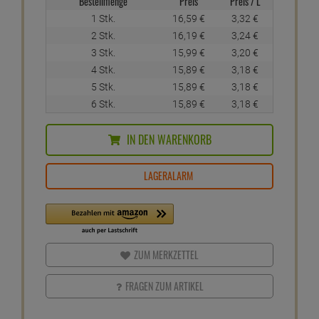
Bestellmenge
Preis
Preis / L
1 Stk.
16,
59
€
3,
32
€
2 Stk.
16,
19
€
3,
24
€
3 Stk.
15,
99
€
3,
20
€
4 Stk.
15,
89
€
3,
18
€
5 Stk.
15,
89
€
3,
18
€
6 Stk.
15,
89
€
3,
18
€
IN DEN WARENKORB
LAGERALARM
ZUM MERKZETTEL
FRAGEN ZUM ARTIKEL