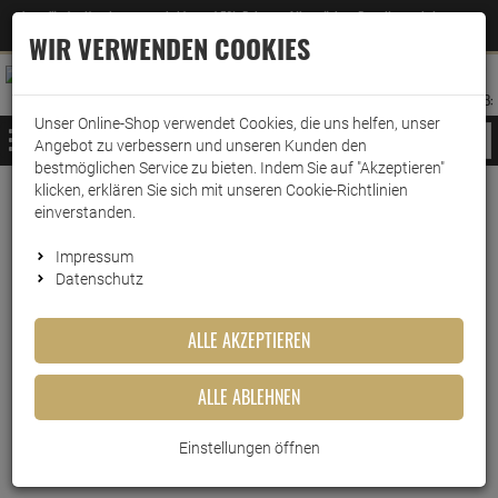
Jetzt für den Newsletter entscheiden und 5% Rabatt auf Ihre nächste Bestellung erhalten
✕
–
Zum Newsletter
WIR VERWENDEN COOKIES
0
0
MERKZETTEL
WARENK
ANMELDEN
AUFKLAPPEN
AUFKLA
ANMELDEN
MERKZETTEL
WARENKORB:
Unser Online-Shop verwendet Cookies, die uns helfen, unser
MENÜ
Angebot zu verbessern und unseren Kunden den
bestmöglichen Service zu bieten. Indem Sie auf "Akzeptieren"
klicken, erklären Sie sich mit unseren Cookie-Richtlinien
Weiter einkaufen
www.wark24.de
Haushaltsreiniger
Grundreinigung
Glasreinigung
einverstanden.
Frosch Spiritus Glas-Reiniger 5 Liter
Impressum
Datenschutz
Frosch Spiritus Glas-Reiniger 5
Liter
ALLE AKZEPTIEREN
Artikel-Nummer:
10011096
ALLE ABLEHNEN
Einstellungen öffnen