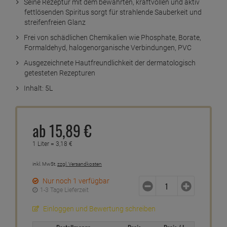
Seine Rezeptur mit dem bewährten, kraftvollen und aktiv
fettlösenden Spiritus sorgt für strahlende Sauberkeit und
streifenfreien Glanz
Frei von schädlichen Chemikalien wie Phosphate, Borate,
Formaldehyd, halogenorganische Verbindungen, PVC
Ausgezeichnete Hautfreundlichkeit der dermatologisch
getesteten Rezepturen
Inhalt: 5L
ab
15,
89
€
1 Liter =
3,
18
€
inkl. MwSt.
zzgl. Versandkosten
Nur noch 1 verfügbar
1-3 Tage Lieferzeit
Einloggen und Bewertung schreiben