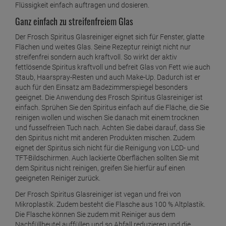
Flüssigkeit einfach auftragen und dosieren.
Ganz einfach zu streifenfreiem Glas
Der Frosch Spiritus Glasreiniger eignet sich für Fenster, glatte
Flächen und weites Glas. Seine Rezeptur reinigt nicht nur
streifenfrei sondern auch kraftvoll. So wirkt der aktiv
fettlösende Spiritus kraftvoll und befreit Glas von Fett wie auch
Staub, Haarspray-Resten und auch Make-Up. Dadurch ist er
auch für den Einsatz am Badezimmerspiegel besonders
geeignet. Die Anwendung des Frosch Spiritus Glasreiniger ist
einfach. Sprühen Sie den Spiritus einfach auf die Fläche, die Sie
reinigen wollen und wischen Sie danach mit einem trocknen
und fusselfreien Tuch nach. Achten Sie dabei darauf, dass Sie
den Spiritus nicht mit anderen Produkten mischen. Zudem
eignet der Spiritus sich nicht für die Reinigung von LCD- und
TFT-Bildschirmen. Auch lackierte Oberflächen sollten Sie mit
dem Spiritus nicht reinigen, greifen Sie hierfür auf einen
geeigneten Reiniger zurück.
Der Frosch Spiritus Glasreiniger ist vegan und frei von
Mikroplastik. Zudem besteht die Flasche aus 100 % Altplastik.
Die Flasche können Sie zudem mit Reiniger aus dem
Nachfüllbeutel auffüllen und so Abfall reduzieren und die