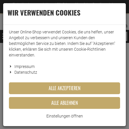
Jetzt für den Newsletter entscheiden und 5% Rabatt auf Ihre nächste Bestellung erhalten
✕
–
Zum Newsletter
WIR VERWENDEN COOKIES
0
0
MERKZETTEL
WARENK
ANMELDEN
AUFKLAPPEN
AUFKLA
ANMELDEN
MERKZETTEL
WARENKORB:
Unser Online-Shop verwendet Cookies, die uns helfen, unser
MENÜ
Angebot zu verbessern und unseren Kunden den
bestmöglichen Service zu bieten. Indem Sie auf "Akzeptieren"
klicken, erklären Sie sich mit unseren Cookie-Richtlinien
Weiter einkaufen
www.wark24.de
Haushaltsreiniger
einverstanden.
Frosch Spiritus Glasreiniger 750ml
Impressum
Datenschutz
Frosch Spiritus Glasreiniger
750ml
ALLE AKZEPTIEREN
Artikel-Nummer:
10015203
ALLE ABLEHNEN
Einstellungen öffnen