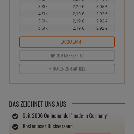
3 Stk.
2,
29
€
3,
05
€
4 Stk.
2,
19
€
2,
92
€
5 Stk.
2,
19
€
2,
92
€
6 Stk.
2,
19
€
2,
92
€
LAGERALARM
ZUM MERKZETTEL
FRAGEN ZUM ARTIKEL
DAS ZEICHNET UNS AUS
Seit 2006 Onlinehandel "made in Germany"
Kostenloser Rückversand