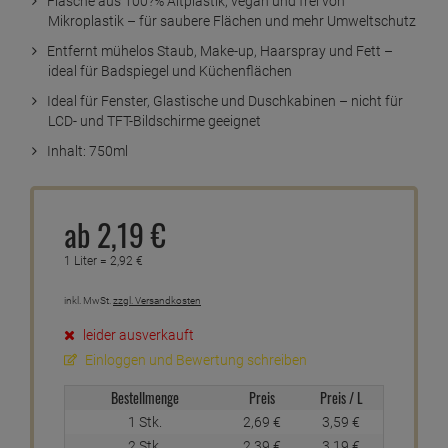
Flasche aus 100?% Altplastik, vegan und frei von
Mikroplastik – für saubere Flächen und mehr Umweltschutz
Entfernt mühelos Staub, Make-up, Haarspray und Fett –
ideal für Badspiegel und Küchenflächen
Ideal für Fenster, Glastische und Duschkabinen – nicht für
LCD- und TFT-Bildschirme geeignet
Inhalt: 750ml
ab
2,
19
€
1 Liter =
2,
92
€
inkl. MwSt.
zzgl. Versandkosten
leider ausverkauft
Einloggen und Bewertung schreiben
Bestellmenge
Preis
Preis / L
1 Stk.
2,
69
€
3,
59
€
2 Stk.
2,
39
€
3,
19
€