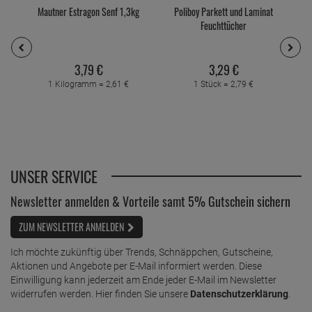
Mautner Estragon Senf 1,3kg
Poliboy Parkett und Laminat
Feuchttücher
3,
79
€
3,
29
€
1 Kilogramm =
2,
61
€
1 Stück =
2,
79
€
UNSER SERVICE
Newsletter anmelden & Vorteile samt 5% Gutschein sichern
ZUM NEWSLETTER ANMELDEN
Ich möchte zukünftig über Trends, Schnäppchen, Gutscheine,
Aktionen und Angebote per E-Mail informiert werden. Diese
Einwilligung kann jederzeit am Ende jeder E-Mail im Newsletter
widerrufen werden. Hier finden Sie unsere
Datenschutzerklärung
.