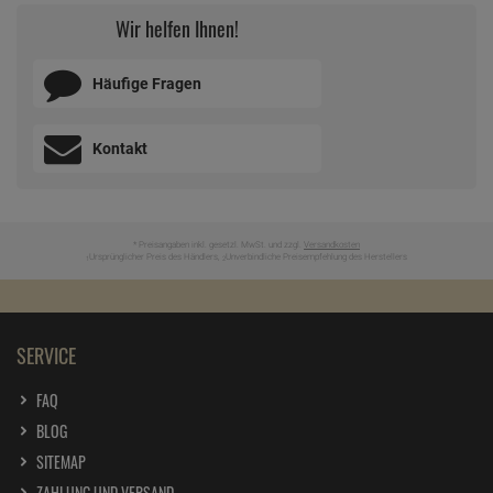
Wir helfen Ihnen!
Häufige Fragen
Kontakt
* Preisangaben inkl. gesetzl. MwSt. und zzgl.
Versandkosten
Ursprünglicher Preis des Händlers,
Unverbindliche Preisempfehlung des Herstellers
1
2
SERVICE
FAQ
BLOG
SITEMAP
ZAHLUNG UND VERSAND