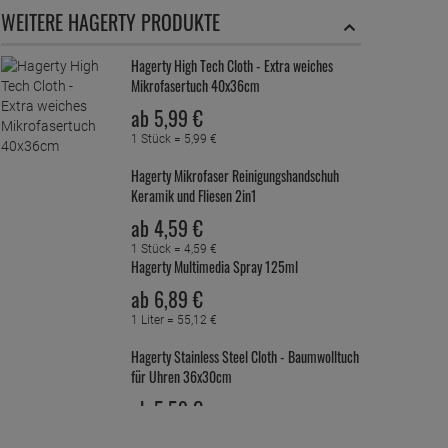
WEITERE HAGERTY PRODUKTE
Hagerty High Tech Cloth - Extra weiches
Mikrofasertuch 40x36cm
ab
5,
99
€
1 Stück =
5,
99
€
Hagerty Mikrofaser Reinigungshandschuh
Keramik und Fliesen 2in1
ab
4,
59
€
1 Stück =
4,
59
€
Hagerty Multimedia Spray 125ml
ab
6,
89
€
1 Liter =
55,
12
€
Hagerty Stainless Steel Cloth - Baumwolltuch
für Uhren 36x30cm
ab
5,
59
€
1 Stück =
5,
59
€
Hagerty Wood Care - Pflege für moderne