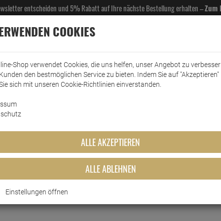
Newsletter entscheiden und 5% Rabatt auf Ihre nächste Bestellung erhalten –
Zum 
VERWENDEN COOKIES
line-Shop verwendet Cookies, die uns helfen, unser Angebot zu verbesse
Kunden den bestmöglichen Service zu bieten. Indem Sie auf "Akzeptieren" 
EL- & GASTROBEDARF
DROGERIE
KÜCHE & HAUSHALT
KFZ
SCANPART
HANS
Sie sich mit unseren Cookie-Richtlinien einverstanden.
essum
dreinigung
Glasreinigung
Hagerty Handschuh für Glas-Oberflächen Ultra-Micr…
schutz
 Glas-Oberflächen Ultra-Micro
ALLE AKZEPTIEREN
ALLE ABLEHNEN
Einstellungen öffnen
Kurzbeschreibung