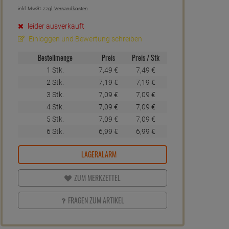
inkl. MwSt.
zzgl. Versandkosten
leider ausverkauft
Einloggen und Bewertung schreiben
Bestellmenge
Preis
Preis / Stk
1 Stk.
7,
49
€
7,
49
€
2 Stk.
7,
19
€
7,
19
€
3 Stk.
7,
09
€
7,
09
€
4 Stk.
7,
09
€
7,
09
€
5 Stk.
7,
09
€
7,
09
€
6 Stk.
6,
99
€
6,
99
€
LAGERALARM
ZUM MERKZETTEL
FRAGEN ZUM ARTIKEL