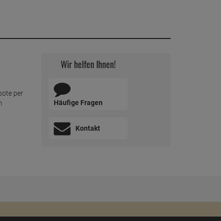
Böden z.B. Laminat 1 Liter
ab
7,
49
€
1 Liter =
7,
49
€
Wir helfen Ihnen!
bote per
Häufige Fragen
m
Kontakt