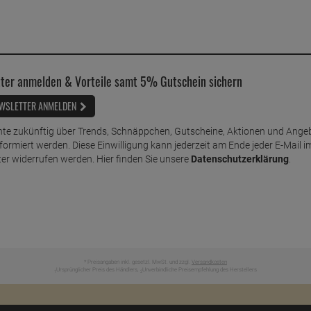
ter anmelden & Vorteile samt 5% Gutschein sichern
WSLETTER ANMELDEN
te zukünftig über Trends, Schnäppchen, Gutscheine, Aktionen und Ange
nformiert werden. Diese Einwilligung kann jederzeit am Ende jeder E-Mail i
er widerrufen werden. Hier finden Sie unsere
Datenschutzerklärung
.
* Preisangaben inkl. gesetzl. MwSt. und zzgl.
Versandkosten
Ursprünglicher Preis des Händlers,
Unverbindliche Preisempfehlung des Herstellers
1
2