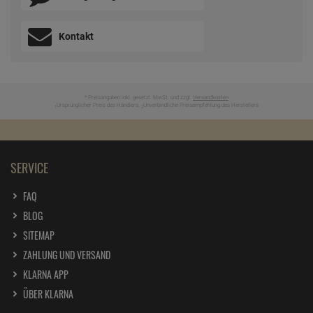
Kontakt
* Preisangaben inkl. gesetzl. MwSt. und zzgl.
Versandkosten
Ursprünglicher Preis des Händlers,
Unverbindliche Preisempfehlung des Herstellers
1
2
SERVICE
FAQ
BLOG
SITEMAP
ZAHLUNG UND VERSAND
KLARNA APP
ÜBER KLARNA