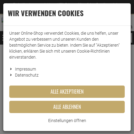
Jetzt für den Newsletter entscheiden und 5% Rabatt auf Ihre nächste Bestellung erhalten
✕
–
Zum Newsletter
WIR VERWENDEN COOKIES
0
0
MERKZETTEL
WARENK
ANMELDEN
AUFKLAPPEN
AUFKLA
ANMELDEN
MERKZETTEL
WARENKORB:
Unser Online-Shop verwendet Cookies, die uns helfen, unser
MENÜ
Angebot zu verbessern und unseren Kunden den
bestmöglichen Service zu bieten. Indem Sie auf "Akzeptieren"
klicken, erklären Sie sich mit unseren Cookie-Richtlinien
Weiter einkaufen
www.wark24.de
Haushaltsreiniger
Grundreinigung
Glasreinigung
einverstanden.
Sidolin Streifenfrei Cristal 500ml
Impressum
Datenschutz
Sidolin Streifenfrei Cristal
500ml
ALLE AKZEPTIEREN
Artikel-Nummer:
10015477
ALLE ABLEHNEN
Einstellungen öffnen
Kurzbeschreibung