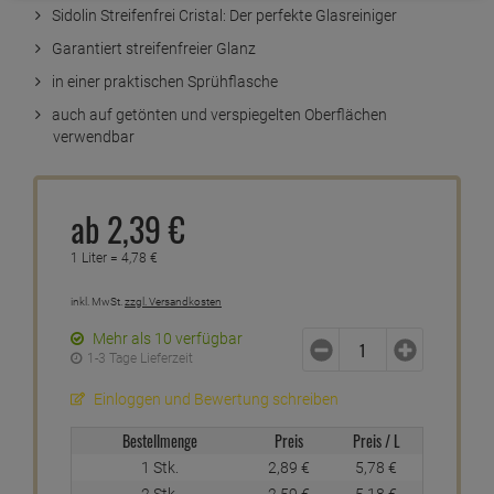
Sidolin Streifenfrei Cristal: Der perfekte Glasreiniger
Garantiert streifenfreier Glanz
in einer praktischen Sprühflasche
auch auf getönten und verspiegelten Oberflächen
verwendbar
ab
2,
39
€
1 Liter =
4,
78
€
inkl. MwSt.
zzgl. Versandkosten
Mehr als 10 verfügbar
1-3 Tage Lieferzeit
Einloggen und Bewertung schreiben
Bestellmenge
Preis
Preis / L
1 Stk.
2,
89
€
5,
78
€