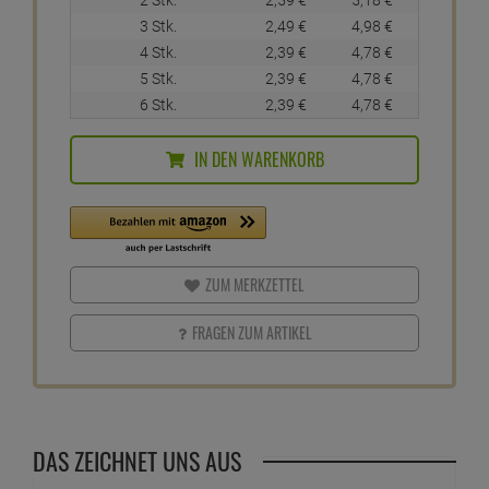
2 Stk.
2,
59
€
5,
18
€
3 Stk.
2,
49
€
4,
98
€
4 Stk.
2,
39
€
4,
78
€
5 Stk.
2,
39
€
4,
78
€
6 Stk.
2,
39
€
4,
78
€
IN DEN WARENKORB
ZUM MERKZETTEL
FRAGEN ZUM ARTIKEL
DAS ZEICHNET UNS AUS