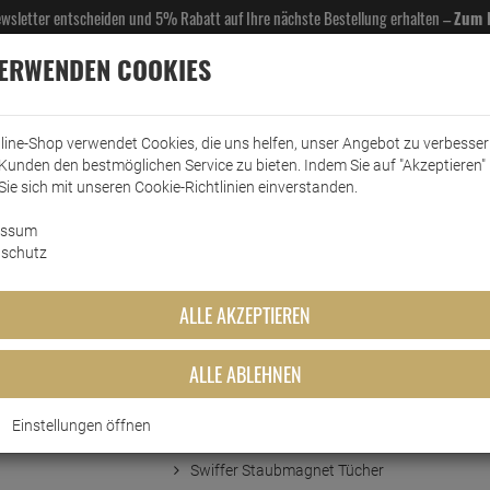
Newsletter entscheiden und 5% Rabatt auf Ihre nächste Bestellung erhalten –
Zum 
VERWENDEN COOKIES
line-Shop verwendet Cookies, die uns helfen, unser Angebot zu verbesse
Kunden den bestmöglichen Service zu bieten. Indem Sie auf "Akzeptieren" 
EL- & GASTROBEDARF
DROGERIE
KÜCHE & HAUSHALT
KFZ
SCANPART
HANS
Sie sich mit unseren Cookie-Richtlinien einverstanden.
essum
dreinigung
Staubtücher/Staubwedel
Swiffer Staubmagnet Tücher 9 Stück mit Febreze
schutz
ücher 9 Stück mit Febreze
ALLE AKZEPTIEREN
ALLE ABLEHNEN
Einstellungen öffnen
Kurzbeschreibung
Swiffer Staubmagnet Tücher