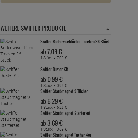
WEITERE SWIFFER PRODUKTE
Swiffer Bodenwischtücher Trocken 36 Stück
ab
7,
09
€
1 Stück =
7,
09
€
Swiffer Duster Kit
ab
0,
99
€
1 Stück =
0,
99
€
Swiffer Staubmagnet 9 Tücher
ab
6,
29
€
1 Stück =
6,
29
€
Swiffer Staubmagnet Starterset
ab
3,
69
€
1 Stück =
3,
69
€
Swiffer Staubmagnet Tücher 4er