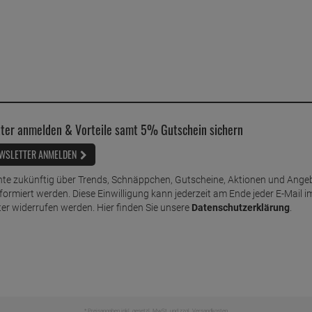
ter anmelden & Vorteile samt 5% Gutschein sichern
WSLETTER ANMELDEN
te zukünftig über Trends, Schnäppchen, Gutscheine, Aktionen und Ange
nformiert werden. Diese Einwilligung kann jederzeit am Ende jeder E-Mail i
er widerrufen werden. Hier finden Sie unsere
Datenschutzerklärung
.
* Preisangaben inkl. gesetzl. MwSt. und zzgl.
Versandkosten