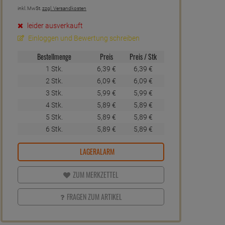
inkl. MwSt.
zzgl. Versandkosten
leider ausverkauft
Einloggen und Bewertung schreiben
Bestellmenge
Preis
Preis / Stk
1 Stk.
6,
39
€
6,
39
€
2 Stk.
6,
09
€
6,
09
€
3 Stk.
5,
99
€
5,
99
€
4 Stk.
5,
89
€
5,
89
€
5 Stk.
5,
89
€
5,
89
€
6 Stk.
5,
89
€
5,
89
€
LAGERALARM
ZUM MERKZETTEL
FRAGEN ZUM ARTIKEL