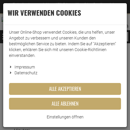
Jetzt für den Newsletter entscheiden und 5% Rabatt auf Ihre nächste Bestellung erhalten
✕
–
Zum Newsletter
WIR VERWENDEN COOKIES
0
0
MERKZETTEL
WARENK
ANMELDEN
AUFKLAPPEN
AUFKLA
ANMELDEN
MERKZETTEL
WARENKORB:
Unser Online-Shop verwendet Cookies, die uns helfen, unser
MENÜ
Angebot zu verbessern und unseren Kunden den
bestmöglichen Service zu bieten. Indem Sie auf "Akzeptieren"
klicken, erklären Sie sich mit unseren Cookie-Richtlinien
Weiter einkaufen
www.wark24.de
Haushaltsreiniger
Sanitärreiniger
Abflussreiniger
einverstanden.
Drano Power-Granulat
Impressum
Datenschutz
Drano Power-Granulat
ALLE AKZEPTIEREN
Artikel-Nummer:
10011887
ALLE ABLEHNEN
Kurzbeschreibung
Einstellungen öffnen
Mr Muscle Drano Power-Granulat: Befreit Abflüsse in