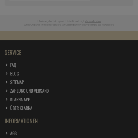
* Preisangaben inkl. gesetzl. MwSt. und zzgl.
Versandkosten
Ursprünglicher Preis des Händlers,
Unverbindliche Preisempfehlung des Herstellers
1
2
SERVICE
FAQ
BLOG
SITEMAP
ZAHLUNG UND VERSAND
KLARNA APP
ÜBER KLARNA
INFORMATIONEN
AGB