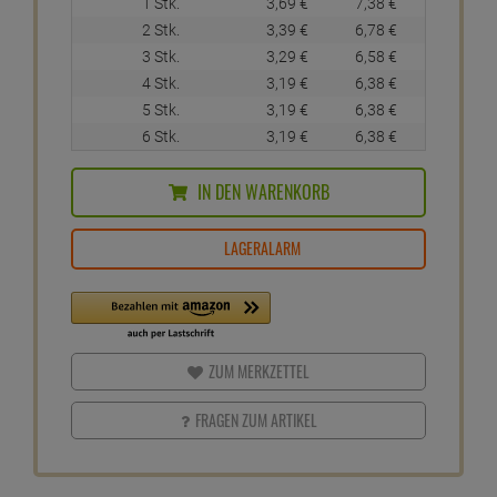
1 Stk.
3,
69
€
7,
38
€
2 Stk.
3,
39
€
6,
78
€
3 Stk.
3,
29
€
6,
58
€
4 Stk.
3,
19
€
6,
38
€
5 Stk.
3,
19
€
6,
38
€
6 Stk.
3,
19
€
6,
38
€
IN DEN WARENKORB
LAGERALARM
ZUM MERKZETTEL
FRAGEN ZUM ARTIKEL