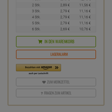
2 Stk.
2,
89
€
11,
56
€
3 Stk.
2,
79
€
11,
16
€
4 Stk.
2,
79
€
11,
16
€
5 Stk.
2,
79
€
11,
16
€
6 Stk.
2,
69
€
10,
76
€
IN DEN WARENKORB
LAGERALARM
ZUM MERKZETTEL
FRAGEN ZUM ARTIKEL