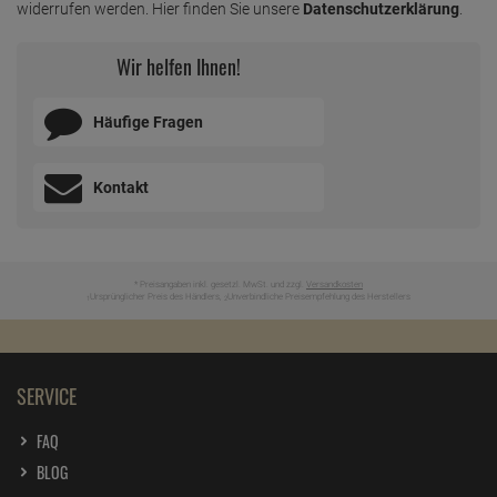
widerrufen werden. Hier finden Sie unsere
Datenschutzerklärung
.
Wir helfen Ihnen!
Häufige Fragen
Kontakt
* Preisangaben inkl. gesetzl. MwSt. und zzgl.
Versandkosten
Ursprünglicher Preis des Händlers,
Unverbindliche Preisempfehlung des Herstellers
1
2
SERVICE
FAQ
BLOG