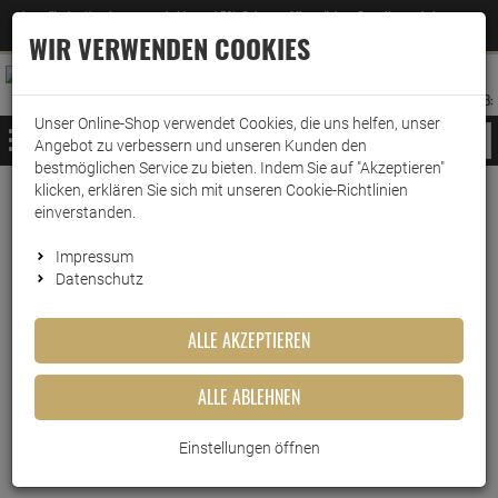
Jetzt für den Newsletter entscheiden und 5% Rabatt auf Ihre nächste Bestellung erhalten
✕
–
Zum Newsletter
WIR VERWENDEN COOKIES
0
0
MERKZETTEL
WARENK
ANMELDEN
AUFKLAPPEN
AUFKLA
ANMELDEN
MERKZETTEL
WARENKORB:
Unser Online-Shop verwendet Cookies, die uns helfen, unser
MENÜ
Angebot zu verbessern und unseren Kunden den
bestmöglichen Service zu bieten. Indem Sie auf "Akzeptieren"
klicken, erklären Sie sich mit unseren Cookie-Richtlinien
Weiter einkaufen
www.wark24.de
Haushaltsreiniger
Sanitärreiniger
Bad-Reiniger
einverstanden.
Biff Bad Total Zitrone Nachfüller
Impressum
Datenschutz
Biff Bad Total Zitrone
Nachfüller
ALLE AKZEPTIEREN
Artikel-Nummer:
10015635
ALLE ABLEHNEN
Einstellungen öffnen
Kurzbeschreibung