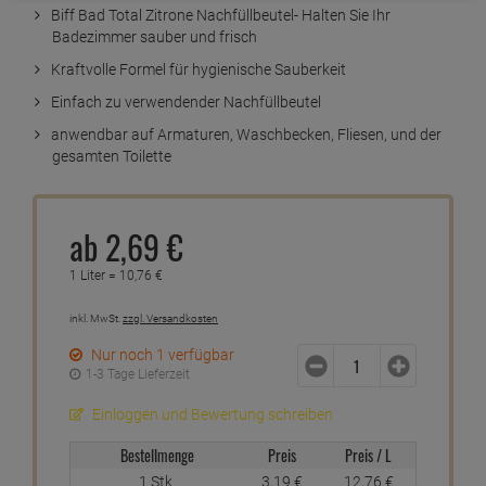
Biff Bad Total Zitrone Nachfüllbeutel- Halten Sie Ihr
Badezimmer sauber und frisch
Kraftvolle Formel für hygienische Sauberkeit
Einfach zu verwendender Nachfüllbeutel
anwendbar auf Armaturen, Waschbecken, Fliesen, und der
gesamten Toilette
ab
2,
69
€
1 Liter =
10,
76
€
inkl. MwSt.
zzgl. Versandkosten
Nur noch 1 verfügbar
1-3 Tage Lieferzeit
Einloggen und Bewertung schreiben
Bestellmenge
Preis
Preis / L
1 Stk.
3,
19
€
12,
76
€