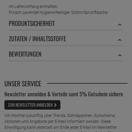
Im Lieferumfang enthalten:
Frosch Holz Reiniger 750 ml Flasche
Frosch Lavendel Hygiene-Reiniger 500ml Sprühflasche
ab
2,
89
€
PRODUKTSICHERHEIT
1 Liter =
3,
85
€
Frosch Lavendel Hygiene-Reiniger 500 ml
ZUTATEN / INHALTSSTOFFE
Sprühflasche
ab
2,
69
€
BEWERTUNGEN
1 Liter =
5,
38
€
Frosch Lavendel Urinstein- und Kalk-Entferner
750 ml
ab
3,
29
€
UNSER SERVICE
1 Liter =
4,
39
€
Frosch Limonen Geschirrspül-Tabs 50 Tabs
Newsletter anmelden & Vorteile samt 5% Gutschein sichern
ab
10,
49
€
ZUM NEWSLETTER ANMELDEN
1 Kilogramm =
10,
49
€
Frosch Neutral Reiniger 1 Liter
Ich möchte zukünftig über Trends, Schnäppchen, Gutscheine,
Aktionen und Angebote per E-Mail informiert werden. Diese
ab
3,
09
€
Einwilligung kann jederzeit am Ende jeder E-Mail im Newsletter
1 Liter =
3,
09
€