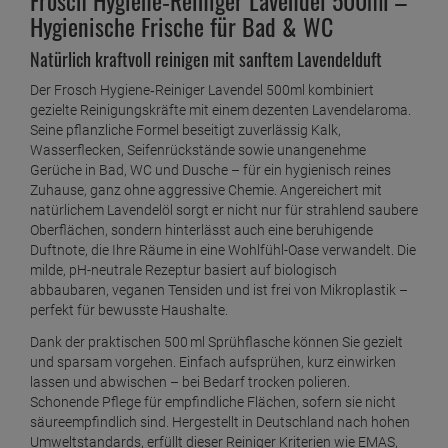
Hygienische Frische für Bad & WC
Frosch Citrus Dusche & Bad Reiniger 500 ml
Sprühflasche
Natürlich kraftvoll reinigen mit sanftem Lavendelduft
ab
2,
49
€
Der Frosch Hygiene‑Reiniger Lavendel 500ml kombiniert
1 Liter =
4,
98
€
Frosch Citrus Fleck-Entferner 75 ml - Flecklösend
gezielte Reinigungskräfte mit einem dezenten Lavendelaroma.
mit Zitrone
Seine pflanzliche Formel beseitigt zuverlässig Kalk,
Wasserflecken, Seifenrückstände sowie unangenehme
ab
2,
19
€
Gerüche in Bad, WC und Dusche – für ein hygienisch reines
1 Liter =
29,
20
€
Zuhause, ganz ohne aggressive Chemie. Angereichert mit
Frosch Citrus Voll-Waschpulver 1,35 kg
natürlichem Lavendelöl sorgt er nicht nur für strahlend saubere
ab
6,
59
€
Oberflächen, sondern hinterlässt auch eine beruhigende
Duftnote, die Ihre Räume in eine Wohlfühl-Oase verwandelt. Die
1 Kilogramm =
4,
88
€
milde, pH-neutrale Rezeptur basiert auf biologisch
Frosch Citrus Waschmaschinen Hygiene-Reiniger
abbaubaren, veganen Tensiden und ist frei von Mikroplastik –
250g
perfekt für bewusste Haushalte.
ab
3,
59
€
Dank der praktischen 500 ml Sprühflasche können Sie gezielt
und sparsam vorgehen. Einfach aufsprühen, kurz einwirken
1 Kilogramm =
14,
36
€
Frosch Essig Reiniger 1 Liter
lassen und abwischen – bei Bedarf trocken polieren.
Schonende Pflege für empfindliche Flächen, sofern sie nicht
ab
3,
09
€
säureempfindlich sind. Hergestellt in Deutschland nach hohen
1 Liter =
3,
09
€
Umweltstandards, erfüllt dieser Reiniger Kriterien wie EMAS,