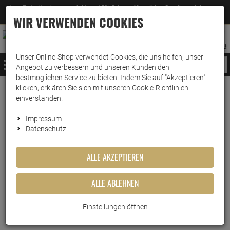
Jetzt für den Newsletter entscheiden und 5% Rabatt auf Ihre nächste Bestellung erhalten
✕
–
Zum Newsletter
WIR VERWENDEN COOKIES
0
0
MERKZETTEL
WARENK
ANMELDEN
AUFKLAPPEN
AUFKLA
ANMELDEN
MERKZETTEL
WARENKORB:
Unser Online-Shop verwendet Cookies, die uns helfen, unser
MENÜ
Angebot zu verbessern und unseren Kunden den
bestmöglichen Service zu bieten. Indem Sie auf "Akzeptieren"
klicken, erklären Sie sich mit unseren Cookie-Richtlinien
Weiter einkaufen
www.wark24.de
Haushaltsreiniger
Sanitärreiniger
Bad-Reiniger
einverstanden.
Frosch Lavendel Hygiene-Reiniger 500 ml Sprühflas…
Impressum
Datenschutz
Frosch Lavendel Hygiene-
Reiniger 500 ml Sprühflasche
ALLE AKZEPTIEREN
Artikel-Nummer:
10011154
ALLE ABLEHNEN
Einstellungen öffnen
Kurzbeschreibung