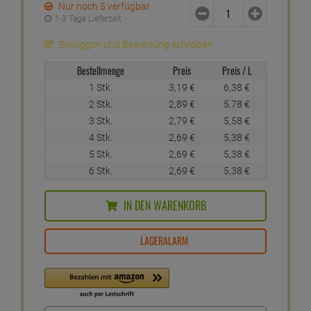
Nur noch 5 verfügbar
1-3 Tage Lieferzeit
Einloggen und Bewertung schreiben
Bestellmenge
Preis
Preis / L
1 Stk.
3,
19
€
6,
38
€
2 Stk.
2,
89
€
5,
78
€
3 Stk.
2,
79
€
5,
58
€
4 Stk.
2,
69
€
5,
38
€
5 Stk.
2,
69
€
5,
38
€
6 Stk.
2,
69
€
5,
38
€
IN DEN WARENKORB
LAGERALARM