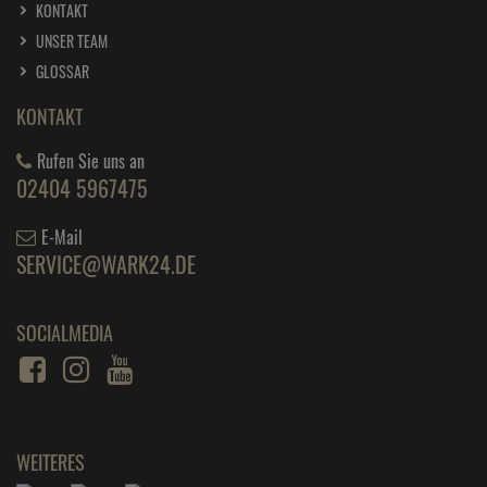
1 Liter =
7,
30
€
KONTAKT
UNSER TEAM
Frosch Senses granatapfel Duschgel 300ml -
GLOSSAR
ab
2,
19
€
1 Liter =
7,
30
€
KONTAKT
Frosch Senses orangenblüte Duschgel 300ml
Rufen Sie uns an
ab
2,
09
€
02404 5967475
1 Liter =
6,
97
€
E-Mail
Frosch Soda Allzweck-Reiniger 500 ml
SERVICE@WARK24.DE
ab
2,
79
€
1 Liter =
5,
58
€
SOCIALMEDIA
Frosch Spiritus Glas-Reiniger 500 ml
ab
2,
49
€
1 Liter =
4,
98
€
Frosch Spülmittel Limone 750 ml
WEITERES
ab
2,
39
€