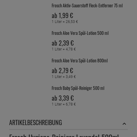
Frosch Aktiv-Sauerstoff Fleck-Entferner 75 ml
ab
1,
99
€
1 Liter =
26,
53
€
Frosch Aloe Vera Spül-Lotion 500 ml
ab
2,
39
€
1 Liter =
4,
78
€
Frosch Aloe Vera Spül-Lotion 800ml
ab
2,
79
€
1 Liter =
3,
49
€
Frosch Baby Spül-Reiniger 500 ml
ab
3,
39
€
1 Liter =
6,
78
€
Frosch Bio-Spiritus Multiflächen-Reiniger 500 ml
ARTIKELBESCHREIBUNG
ab
2,
59
€
1 Liter =
5,
18
€
Frosch Hygiene‑Reiniger Lavendel 500ml –