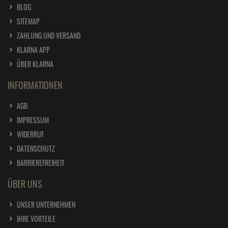
BLOG
Frosch Reine Pflege Kinder Sensitiv-Seife 300 ml
SITEMAP
ab
2,
29
€
ZAHLUNG UND VERSAND
1 Liter =
7,
63
€
KLARNA APP
ÜBER KLARNA
Frosch Reine Pflege Mandelmilch Cremeseife
300ml
INFORMATIONEN
ab
2,
49
€
1 Liter =
8,
30
€
AGB
Frosch Reine Pflege Sensitiv-Seife Cremeseife
IMPRESSUM
300ml
WIDERRUF
ab
2,
49
€
DATENSCHUTZ
1 Liter =
8,
30
€
Frosch Reine Pflege Sensitiv-Seife Cremeseife
BARRIEREFREIHEIT
300ml
ab
2,
39
€
ÜBER UNS
1 Liter =
7,
97
€
Frosch Senses aloe vera Duschgel 300ml
UNSER UNTERNEHMEN
ab
2,
19
€
IHRE VORTEILE