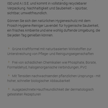
ISO und A.I.S.E. und kommt in vollständig recyclebarer
Frosch Essig WC-Reiniger 750 ml
Verpackung. Nachhaltigkeit und Sauberkeit – spürbar,
ab
2,
89
€
sichtbar, umweltfreundlich.
1 Liter =
3,
85
€
Gönnen Sie sich den natürlichen Hygieneschutz mit dem
Frosch Hygiene‑Reiniger Lavendel: für hygienische Sauberkeit,
Frosch Essig-Essenz 300 ml
ein frisches Ambiente und eine wohlig duftende Umgebung, die
ab
2,
49
€
Sie jeden Tag genießen können.
1 Liter =
8,
30
€
Frosch Himbeer Essig Anti-Kalk 500 ml
Grüne Kraftformel mit naturbasierten Wirkstoffen zur
Unterstreichung von Pflege- und Reinigungseigenschaften
ab
2,
69
€
Frei von schädlichen Chemikalien wie Phosphate, Borate,
1 Liter =
5,
38
€
Formaldehyd, halogenorganische Verbindungen, PVC
Frosch Himbeer Universal-Reiniger 750 ml
Mit Tensiden nachwachsenden pflanzlichen Ursprungs - mit
ab
2,
79
€
hoher, schneller biologischer Abbaubarkeit
1 Liter =
3,
72
€
Ausgezeichnete Hautfreundlichkeit der dermatologisch
Frosch Himbeer-Essig WC-Reiniger 750 ml
getesteten Rezepturen
ab
2,
89
€
1 Liter =
3,
85
€