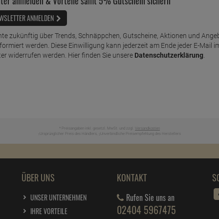
ter anmelden & Vorteile samt 5% Gutschein sichern
WSLETTER ANMELDEN
te zukünftig über Trends, Schnäppchen, Gutscheine, Aktionen und Ange
nformiert werden. Diese Einwilligung kann jederzeit am Ende jeder E-Mail i
er widerrufen werden. Hier finden Sie unsere
Datenschutzerklärung
.
* Preisangaben inkl. gesetzl. MwSt. und zzgl.
Versandkosten
Ursprünglicher Preis des Händlers,
Unverbindliche Preisempfehlung des Herstellers
1
2
ÜBER UNS
KONTAKT
S
Rufen Sie uns an
UNSER UNTERNEHMEN
02404 5967475
IHRE VORTEILE