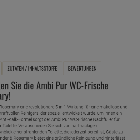
ZUTATEN / INHALTSSTOFFE
BEWERTUNGEN
cken Sie die Ambi Pur WC-Frische
ry!
Rosemary eine revolutionäre 5-in-1 Wirkung für eine makellose und
kraftvollen Reinigers, der speziell entwickelt wurde, um Ihnen ein
r Anti-Kalk-Formel sorgt der Ambi Pur WC-Frische Nachfüller für
r Toilette. Verabschieden Sie sich von hartnäckigen
ick einer strahlenden Toilette, die jederzeit bereit ist, Gäste zu
der & Rosemary bietet eine gründliche Reinigung und hinterlässt