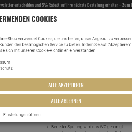
Newsletter entscheiden und 5% Rabatt auf Ihre nächste Bestellung erhalten –
Zum 
VERWENDEN COOKIES
line-Shop verwendet Cookies, die uns helfen, unser Angebot zu verbesse
Kunden den bestmöglichen Service zu bieten. Indem Sie auf "Akzeptieren" 
EL- & GASTROBEDARF
DROGERIE
KÜCHE & HAUSHALT
KFZ
SCANPART
HANS
Sie sich mit unseren Cookie-Richtlinien einverstanden.
essum
ärreiniger
Beckensteine
Ambi Pur WC-Frische Nachfüller Lavender & Rosemary
schutz
Nachfüller Lavender & Rosema
ALLE AKZEPTIEREN
ALLE ABLEHNEN
Einstellungen öffnen
Kurzbeschreibung
Bei jeder Spülung wird das WC gereinigt