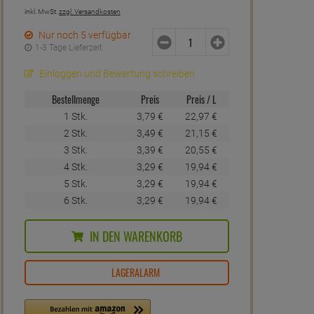
inkl. MwSt.
zzgl. Versandkosten
Nur noch 5 verfügbar
1-3 Tage Lieferzeit
Einloggen und Bewertung schreiben
Bestellmenge
Preis
Preis / L
1 Stk.
3,
79
€
22,
97
€
2 Stk.
3,
49
€
21,
15
€
3 Stk.
3,
39
€
20,
55
€
4 Stk.
3,
29
€
19,
94
€
5 Stk.
3,
29
€
19,
94
€
6 Stk.
3,
29
€
19,
94
€
IN DEN WARENKORB
LAGERALARM