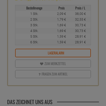
Bestellmenge
Preis
Preis / L
1 Stk.
2,
09
€
38,
00
€
2 Stk.
1,
79
€
32,
55
€
3 Stk.
1,
69
€
30,
73
€
4 Stk.
1,
69
€
30,
73
€
5 Stk.
1,
59
€
28,
91
€
6 Stk.
1,
59
€
28,
91
€
LAGERALARM
ZUM MERKZETTEL
FRAGEN ZUM ARTIKEL
DAS ZEICHNET UNS AUS