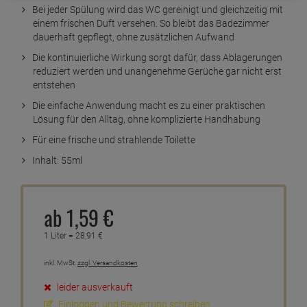
Bei jeder Spülung wird das WC gereinigt und gleichzeitig mit
einem frischen Duft versehen. So bleibt das Badezimmer
dauerhaft gepflegt, ohne zusätzlichen Aufwand
Die kontinuierliche Wirkung sorgt dafür, dass Ablagerungen
reduziert werden und unangenehme Gerüche gar nicht erst
entstehen
Die einfache Anwendung macht es zu einer praktischen
Lösung für den Alltag, ohne komplizierte Handhabung
Für eine frische und strahlende Toilette
Inhalt: 55ml
ab
1,
59
€
1 Liter =
28,
91
€
inkl. MwSt.
zzgl. Versandkosten
leider ausverkauft
Einloggen und Bewertung schreiben