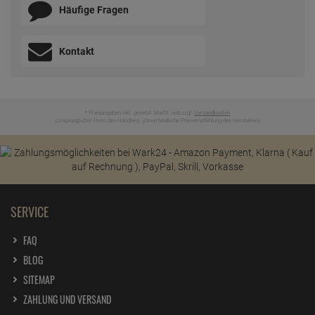
Häufige Fragen
Kontakt
* Preisangaben inkl. gesetzl. MwSt. und zzgl.
Versandkosten
Ursprünglicher Preis des Händlers,
Unverbindliche Preisempfehlung des Herstellers
1
2
SERVICE
FAQ
BLOG
SITEMAP
ZAHLUNG UND VERSAND