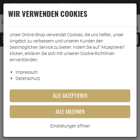
Jetzt für den Newsletter entscheiden und 5% Rabatt auf Ihre nächste Bestellung erhalten
✕
–
Zum Newsletter
WIR VERWENDEN COOKIES
0
0
MERKZETTEL
WARENK
ANMELDEN
AUFKLAPPEN
AUFKLA
ANMELDEN
MERKZETTEL
WARENKORB:
Unser Online-Shop verwendet Cookies, die uns helfen, unser
MENÜ
Angebot zu verbessern und unseren Kunden den
bestmöglichen Service zu bieten. Indem Sie auf "Akzeptieren"
klicken, erklären Sie sich mit unseren Cookie-Richtlinien
Weiter einkaufen
www.wark24.de
Haushaltsreiniger
Sanitärreiniger
Beckensteine
einverstanden.
Ambi Pur WC-Frische Startset Lavender & Rosemary
Impressum
Datenschutz
Ambi Pur WC-Frische Startset
Lavender & Rosemary
ALLE AKZEPTIEREN
Artikel-Nummer:
10016719
ALLE ABLEHNEN
Einstellungen öffnen
Kurzbeschreibung