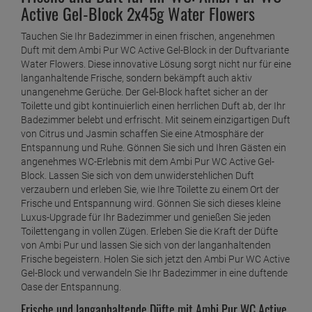
Active Gel-Block 2x45g Water Flowers
Tauchen Sie Ihr Badezimmer in einen frischen, angenehmen
Duft mit dem Ambi Pur WC Active Gel-Block in der Duftvariante
Water Flowers. Diese innovative Lösung sorgt nicht nur für eine
langanhaltende Frische, sondern bekämpft auch aktiv
unangenehme Gerüche. Der Gel-Block haftet sicher an der
Toilette und gibt kontinuierlich einen herrlichen Duft ab, der Ihr
Badezimmer belebt und erfrischt. Mit seinem einzigartigen Duft
von Citrus und Jasmin schaffen Sie eine Atmosphäre der
Entspannung und Ruhe. Gönnen Sie sich und Ihren Gästen ein
angenehmes WC-Erlebnis mit dem Ambi Pur WC Active Gel-
Block. Lassen Sie sich von dem unwiderstehlichen Duft
verzaubern und erleben Sie, wie Ihre Toilette zu einem Ort der
Frische und Entspannung wird. Gönnen Sie sich dieses kleine
Luxus-Upgrade für Ihr Badezimmer und genießen Sie jeden
Toilettengang in vollen Zügen. Erleben Sie die Kraft der Düfte
von Ambi Pur und lassen Sie sich von der langanhaltenden
Frische begeistern. Holen Sie sich jetzt den Ambi Pur WC Active
Gel-Block und verwandeln Sie Ihr Badezimmer in eine duftende
Oase der Entspannung.
Frische und langanhaltende Düfte mit Ambi Pur WC Active