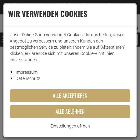
Jetzt für den Newsletter entscheiden und 5% Rabatt auf Ihre nächste Bestellung erhalten
✕
–
Zum Newsletter
WIR VERWENDEN COOKIES
0
0
MERKZETTEL
WARENK
ANMELDEN
AUFKLAPPEN
AUFKLA
ANMELDEN
MERKZETTEL
WARENKORB:
Unser Online-Shop verwendet Cookies, die uns helfen, unser
MENÜ
Angebot zu verbessern und unseren Kunden den
bestmöglichen Service zu bieten. Indem Sie auf "Akzeptieren"
klicken, erklären Sie sich mit unseren Cookie-Richtlinien
Weiter einkaufen
www.wark24.de
Haushaltsreiniger
Sanitärreiniger
WC-Reiniger
einverstanden.
Ambi Pur WC Active Gel-Block 2x45g Water Flowers
Impressum
Datenschutz
Ambi Pur WC Active Gel-Block
2x45g Water Flowers
ALLE AKZEPTIEREN
Artikel-Nummer:
10017384
ALLE ABLEHNEN
Einstellungen öffnen