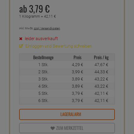
ab
3,
79
€
1 Kilogramm =
42,
11
€
inkl. MwSt.
zzgl. Versandkosten
leider ausverkauft
Einloggen und Bewertung schreiben
Bestellmenge
Preis
Preis / kg
1 Stk.
4,
29
€
47,
67
€
2 Stk.
3,
99
€
44,
33
€
3 Stk.
3,
89
€
43,
22
€
4 Stk.
3,
89
€
43,
22
€
5 Stk.
3,
79
€
42,
11
€
6 Stk.
3,
79
€
42,
11
€
LAGERALARM
ZUM MERKZETTEL