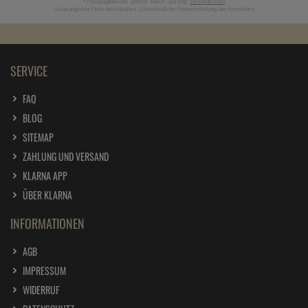
* Preisangaben inkl. gesetzl. MwSt. und zzgl.
Versandkosten
Ursprünglicher Preis des Händlers,
Unverbindliche Preisempfehlung des Herstellers
1
2
SERVICE
FAQ
BLOG
SITEMAP
ZAHLUNG UND VERSAND
KLARNA APP
ÜBER KLARNA
INFORMATIONEN
AGB
IMPRESSUM
WIDERRUF