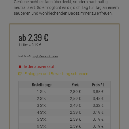
Gerüche nicht einfach überdeckt, sondern nachhaltig
neutralisiert. So ermöglicht es dir, dich Tag für Tag an einem
sauberen und wohlriechenden Badezimmer zu erfreuen.
ab
2,
39
€
1 Liter =
3,
19
€
inkl. MwSt.
zzgl. Versandkosten
leider ausverkauft
Einloggen und Bewertung schreiben
Bestellmenge
Preis
Preis / L
1 Stk.
2,
89
€
3,
85
€
2 Stk.
2,
59
€
3,
45
€
3 Stk.
2,
49
€
3,
32
€
4 Stk.
2,
39
€
3,
19
€
5 Stk.
2,
39
€
3,
19
€
6 Stk.
2,
39
€
3,
19
€