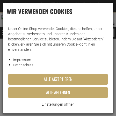
Jetzt für den Newsletter entscheiden und 5% Rabatt auf Ihre nächste Bestellung erhalten
✕
–
Zum Newsletter
WIR VERWENDEN COOKIES
0
0
MERKZETTEL
WARENK
ANMELDEN
AUFKLAPPEN
AUFKLA
ANMELDEN
MERKZETTEL
WARENKORB:
Unser Online-Shop verwendet Cookies, die uns helfen, unser
MENÜ
Angebot zu verbessern und unseren Kunden den
bestmöglichen Service zu bieten. Indem Sie auf "Akzeptieren"
klicken, erklären Sie sich mit unseren Cookie-Richtlinien
Weiter einkaufen
www.wark24.de
Haushaltsreiniger
Sanitärreiniger
WC-Reiniger
einverstanden.
Ambi Pur WC Aktiv Reiniger Gel White Flowers 750ml
Impressum
Datenschutz
Ambi Pur WC Aktiv Reiniger
Gel White Flowers 750ml
ALLE AKZEPTIEREN
Artikel-Nummer:
10017377
ALLE ABLEHNEN
Einstellungen öffnen
Kurzbeschreibung