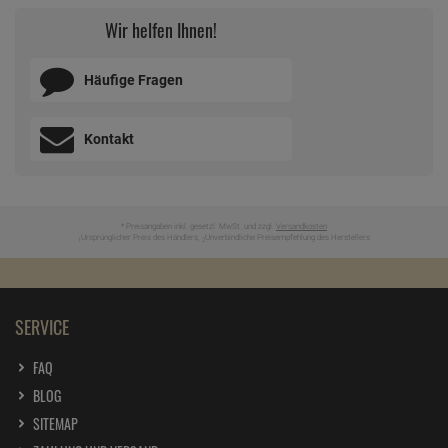
Wir helfen Ihnen!
Häufige Fragen
Kontakt
* Preisangaben inkl. gesetzl. MwSt. und zzgl.
Versandkosten
Ursprünglicher Preis des Händlers,
Unverbindliche Preisempfehlung des Herstellers
1
2
SERVICE
FAQ
BLOG
SITEMAP