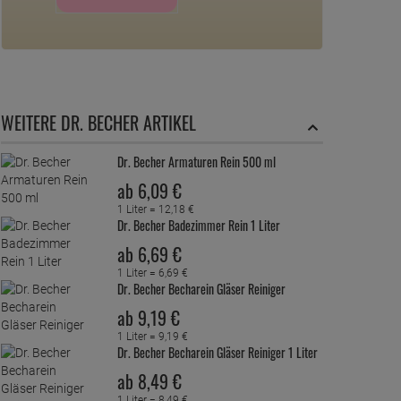
WEITERE DR. BECHER ARTIKEL
Dr. Becher Armaturen Rein 500 ml
ab
6,
09
€
1 Liter =
12,
18
€
Dr. Becher Badezimmer Rein 1 Liter
ab
6,
69
€
1 Liter =
6,
69
€
Dr. Becher Becharein Gläser Reiniger
ab
9,
19
€
1 Liter =
9,
19
€
Dr. Becher Becharein Gläser Reiniger 1 Liter
ab
8,
49
€
1 Liter =
8,
49
€