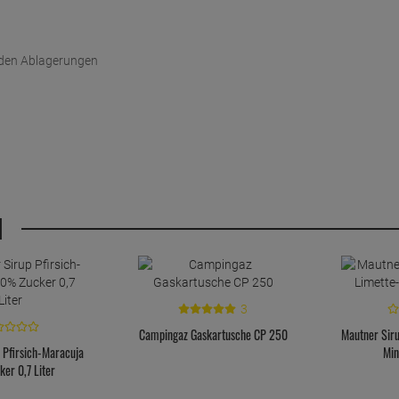
 den Ablagerungen
H
3
Campingaz Gaskartusche CP 250
Mautner Sir
 Pfirsich-Maracuja
Min
er 0,7 Liter