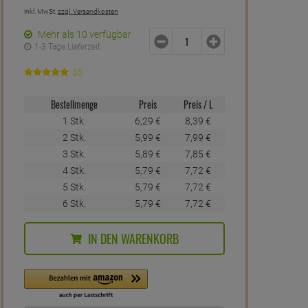
inkl. MwSt.
zzgl. Versandkosten
Mehr als 10 verfügbar
1-3 Tage Lieferzeit
35
Bestellmenge
Preis
Preis / L
1 Stk.
6,
29
€
8,
39
€
2 Stk.
5,
99
€
7,
99
€
3 Stk.
5,
89
€
7,
85
€
4 Stk.
5,
79
€
7,
72
€
5 Stk.
5,
79
€
7,
72
€
6 Stk.
5,
79
€
7,
72
€
IN DEN WARENKORB