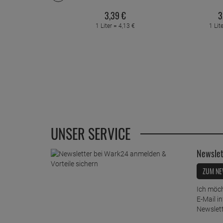
3,
39
€
3
1 Liter =
4,
13
€
1 Lit
UNSER SERVICE
Newslet
ZUM NE
Ich möch
E-Mail i
Newslett