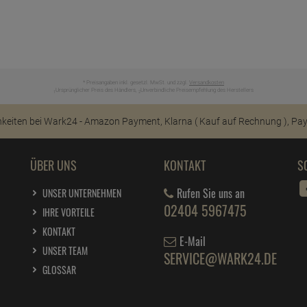
* Preisangaben inkl. gesetzl. MwSt. und zzgl.
Versandkosten
Ursprünglicher Preis des Händlers,
Unverbindliche Preisempfehlung des Herstellers
1
2
ÜBER UNS
KONTAKT
S
Rufen Sie uns an
UNSER UNTERNEHMEN
02404 5967475
IHRE VORTEILE
KONTAKT
E-Mail
UNSER TEAM
SERVICE@WARK24.DE
GLOSSAR