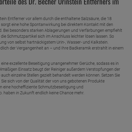
orteile des Dr. Becher Urinstein Entferners im
stein Entferner vor allem durch die enthaltene Salzsäure, die 18
rgt eine hohe Spontanwirkung bei direktem Kontakt mit den
wird. Bei besonders starken Ablagerungen und Verfärbungen empfiehlt
t die Schmutzpartikel sich im Anschluss leichter lösen lassen. So
nung von selbst hartnäckigstem Urin-, Wasser- und Kalkstein.
lich der Vergangenheit an – und Ihre Badkeramik erstrahlt in einem
eine exzellente Beseitigung unangenehmer Gerüche, sodass es in
egelmäßigen Einsatz beugt der Reiniger außerdem Verstopfungen der
 auch einzelne Stellen gezielt behandelt werden können. Setzen Sie
 Sie sich von der Qualität der von uns gebotenen Produkte
n eine hocheffiziente Schmutzbeseitigung und
o. haben in Zukunft endlich keine Chance mehr.