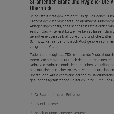
Strahlender Glanz und Hygiene: Die V
Überblick
Seine Effektivität gewinnt der flüssige Dr. Becher Urin
Prozent der Zusammensetzung ausmacht. Außerdem so
Ablagerungen dafür, dass schnell ein Effekt erzielt 
es sich, das Mittel erst kurz einwirken zu lassen, dami
gelingt eine überaus kraftvolle und gründliche Entfer
Schmutz, Kalkränder und auch Rost gehören somit end
völlig neuen Glanz.
Zudem überzeugt das 750 ml fassende Produkt durch 
Ihrem Bad stets absolut frisch riecht. Durch einen r
Rohre vor, während dank der handlichen Spritzflasche
also auf eine Dr. Becher Bad WC-Reinigung und lassen
überzeugen. Auf diese Weise gelingt im Handumdrehe
gesundheitsgefährdende Bakterien, Pilze, Viren und C
Dr. Becher Urinstein Entferner
750ml Flasche
beseitigt unangenehme Gerüche