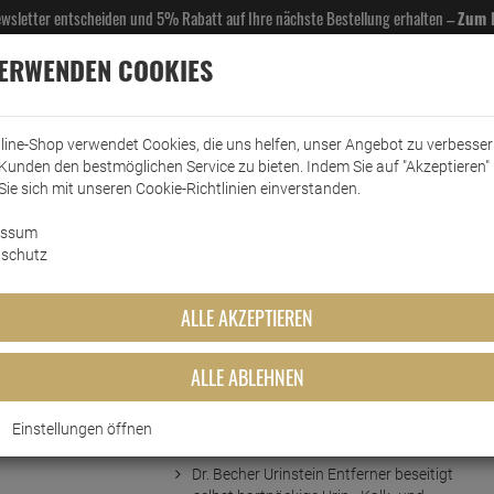
Newsletter entscheiden und 5% Rabatt auf Ihre nächste Bestellung erhalten –
Zum 
VERWENDEN COOKIES
line-Shop verwendet Cookies, die uns helfen, unser Angebot zu verbesse
Kunden den bestmöglichen Service zu bieten. Indem Sie auf "Akzeptieren" 
EL- & GASTROBEDARF
DROGERIE
KÜCHE & HAUSHALT
KFZ
SCANPART
HANS
Sie sich mit unseren Cookie-Richtlinien einverstanden.
essum
ärreiniger
WC-Reiniger
Dr. Becher Urinstein Entferner 750 ml
schutz
Entferner 750 ml
ALLE AKZEPTIEREN
ALLE ABLEHNEN
Einstellungen öffnen
Kurzbeschreibung
Dr. Becher Urinstein Entferner beseitigt