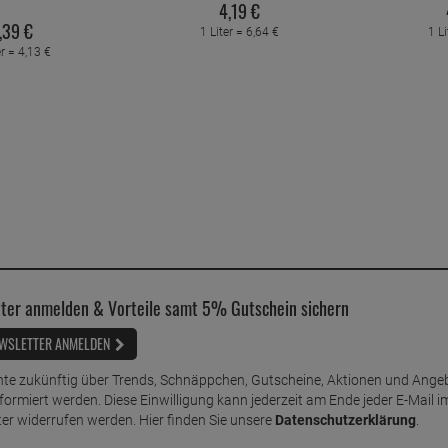
4,
19
€
,
39
€
1 Liter =
6,
64
€
1 Li
er =
4,
13
€
ter anmelden & Vorteile samt 5% Gutschein sichern
WSLETTER ANMELDEN
te zukünftig über Trends, Schnäppchen, Gutscheine, Aktionen und Ange
nformiert werden. Diese Einwilligung kann jederzeit am Ende jeder E-Mail i
er widerrufen werden. Hier finden Sie unsere
Datenschutzerklärung
.