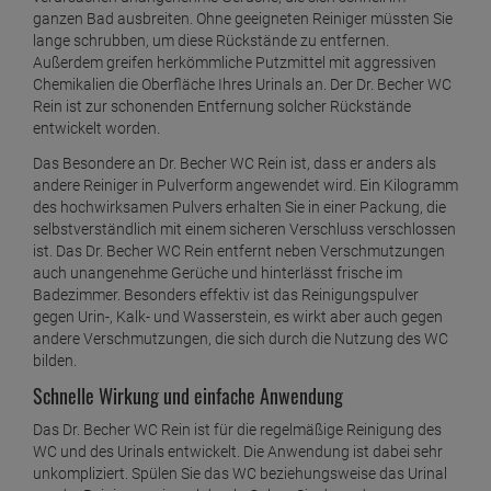
ganzen Bad ausbreiten. Ohne geeigneten Reiniger müssten Sie
ab
6,
69
€
lange schrubben, um diese Rückstände zu entfernen.
1 Stück =
6,
69
€
Außerdem greifen herkömmliche Putzmittel mit aggressiven
Chemikalien die Oberfläche Ihres Urinals an. Der Dr. Becher WC
Dr. Becher Edelstahlpflege 1 Liter
Rein ist zur schonenden Entfernung solcher Rückstände
ab
15,
69
€
entwickelt worden.
1 Liter =
15,
69
€
Das Besondere an Dr. Becher WC Rein ist, dass er anders als
andere Reiniger in Pulverform angewendet wird. Ein Kilogramm
Dr. Becher Eismaschinen-Desinfektionsreiniger
des hochwirksamen Pulvers erhalten Sie in einer Packung, die
ab
19,
29
€
selbstverständlich mit einem sicheren Verschluss verschlossen
ist. Das Dr. Becher WC Rein entfernt neben Verschmutzungen
1 Liter =
19,
29
€
auch unangenehme Gerüche und hinterlässt frische im
Dr. Becher Entkalkungs- und Reinigungs Tabs
Badezimmer. Besonders effektiv ist das Reinigungspulver
gegen Urin-, Kalk- und Wasserstein, es wirkt aber auch gegen
ab
10,
79
€
andere Verschmutzungen, die sich durch die Nutzung des WC
1 Liter =
71,
93
€
bilden.
Dr. Becher Fensterreiniger Konzentrat 1 Liter
Schnelle Wirkung und einfache Anwendung
ab
6,
49
€
Das Dr. Becher WC Rein ist für die regelmäßige Reinigung des
WC und des Urinals entwickelt. Die Anwendung ist dabei sehr
1 Liter =
6,
49
€
unkompliziert. Spülen Sie das WC beziehungsweise das Urinal
Dr. Becher Fritteusen Rein 1kg