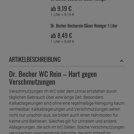
ab
9,
19
€
1 Liter =
9,
19
€
Dr. Becher Becharein Gläser Reiniger 1 Liter
ab
8,
49
€
1 Liter =
8,
49
€
Dr. Becher Becharein Gläser Spültabs
ARTIKELBESCHREIBUNG
ab
25,
69
€
1 Kilogramm =
34,
25
€
Dr. Becher WC Rein – Hart gegen
Verschmutzungen
Dr. Becher Bürsten Rein flüssig 1 Liter
ab
7,
59
€
Verschmutzungen im WC oder dem Urinal entstehen durch
1 Liter =
7,
59
€
täglichen Gebrauch über eine lange Zeit. Besonders
Kalkablagerungen sind ohne eine regelmäßige Reinigung kaum
Dr. Becher Bürsten Rein Pulver Reiniger
vermeidbar. Kalkablagerungen und Verschmutzungen sehen
ab
9,
49
€
nicht nur unschön aus, sie bilden auch einen Nährboden für
Keime und Bakterien. Gleiches gilt für Urinstein und andere
1 Kilogramm =
12,
65
€
Ablagerungen, die sich im WC bilden. Solche Verschmutzungen
Dr. Becher duftendes Urinal-Sieb
verursachen unangenehme Gerüche, die sich schnell im