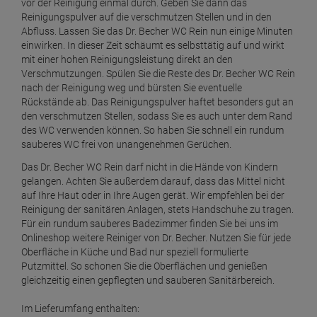
vor der Reinigung einmal durch. Geben Sie dann das
Reinigungspulver auf die verschmutzen Stellen und in den
ab
9,
19
€
Abfluss. Lassen Sie das Dr. Becher WC Rein nun einige Minuten
1 Kilogramm =
9,
19
€
einwirken. In dieser Zeit schäumt es selbsttätig auf und wirkt
mit einer hohen Reinigungsleistung direkt an den
Dr. Becher Galakor Porzellan Grundreiniger
Verschmutzungen. Spülen Sie die Reste des Dr. Becher WC Rein
ab
10,
09
€
nach der Reinigung weg und bürsten Sie eventuelle
Rückstände ab. Das Reinigungspulver haftet besonders gut an
1 Liter =
10,
09
€
den verschmutzen Stellen, sodass Sie es auch unter dem Rand
Dr. Becher Geruch weg 500 ml
des WC verwenden können. So haben Sie schnell ein rundum
sauberes WC frei von unangenehmen Gerüchen.
ab
12,
59
€
1 Liter =
25,
18
€
Das Dr. Becher WC Rein darf nicht in die Hände von Kindern
gelangen. Achten Sie außerdem darauf, dass das Mittel nicht
Dr. Becher Geruchsvernichter 750 g
auf Ihre Haut oder in Ihre Augen gerät. Wir empfehlen bei der
ab
8,
19
€
Reinigung der sanitären Anlagen, stets Handschuhe zu tragen.
Für ein rundum sauberes Badezimmer finden Sie bei uns im
1 Liter =
10,
92
€
Onlineshop weitere Reiniger von Dr. Becher. Nutzen Sie für jede
Oberfläche in Küche und Bad nur speziell formulierte
Dr. Becher Gläser Reiniger Premium 1 Liter
Putzmittel. So schonen Sie die Oberflächen und genießen
ab
8,
99
€
gleichzeitig einen gepflegten und sauberen Sanitärbereich.
1 Liter =
8,
99
€
Im Lieferumfang enthalten: