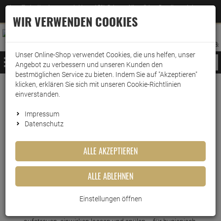
Jetzt für den Newsletter entscheiden und 5% Rabatt auf Ihre nächste Bestellung erhalten
✕
–
Zum Newsletter
WIR VERWENDEN COOKIES
0
0
MERKZETTEL
WARENK
ANMELDEN
AUFKLAPPEN
AUFKLA
ANMELDEN
MERKZETTEL
WARENKORB:
Unser Online-Shop verwendet Cookies, die uns helfen, unser
MENÜ
Angebot zu verbessern und unseren Kunden den
bestmöglichen Service zu bieten. Indem Sie auf "Akzeptieren"
klicken, erklären Sie sich mit unseren Cookie-Richtlinien
Weiter einkaufen
www.wark24.de
Haushaltsreiniger
Sanitärreiniger
WC-Reiniger
einverstanden.
Dr. Becher WC Rein 1 Kilo
Impressum
Datenschutz
Dr. Becher WC Rein 1 Kilo
ALLE AKZEPTIEREN
Artikel-Nummer:
10010616
ALLE ABLEHNEN
Kurzbeschreibung
Einstellungen öffnen
WC Rein gegen Urinstein, Kalk und Gerüche. Einfach