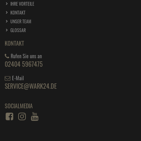
Dr. Becher Leder Seife 500 ml
IHRE VORTEILE
ab
6,
99
€
KONTAKT
1 Liter =
13,
98
€
UNSER TEAM
GLOSSAR
Dr. Becher Leitungsrein / 1 Liter
ab
8,
19
€
KONTAKT
1 Liter =
8,
19
€
Rufen Sie uns an
Dr. Becher Luft Rein Neutralisationsspray 500 ml
02404 5967475
ab
7,
49
€
E-Mail
1 Liter =
14,
98
€
SERVICE@WARK24.DE
Dr. Becher Multi Oberflächen Reiniger
ab
7,
49
€
SOCIALMEDIA
1 Liter =
7,
49
€
Dr. Becher protall Metall Rein 500 ml
ab
6,
59
€
1 Liter =
13,
18
€