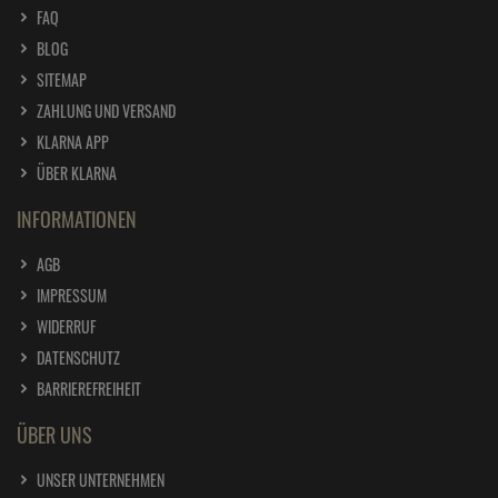
Dr. Becher Kalk Raus 1 Liter
FAQ
ab
7,
99
€
BLOG
1 Liter =
7,
99
€
SITEMAP
Dr. Becher Kaminscheiben Reiniger 500 ml
ZAHLUNG UND VERSAND
ab
7,
19
€
KLARNA APP
1 Liter =
14,
38
€
ÜBER KLARNA
Dr. Becher Küchen Rein 1 Liter
INFORMATIONEN
ab
6,
89
€
AGB
1 Liter =
6,
89
€
IMPRESSUM
Dr. Becher Kupfer Reiniger protall spezial 500
WIDERRUF
ml
DATENSCHUTZ
ab
6,
69
€
BARRIEREFREIHEIT
1 Liter =
13,
38
€
Dr. Becher Leder Pflege 500 ml
ÜBER UNS
ab
6,
99
€
1 Liter =
13,
98
€
UNSER UNTERNEHMEN