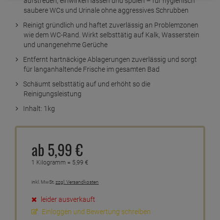
aufstreuen, einwirken lassen und spülen – für hygienisch
saubere WCs und Urinale ohne aggressives Schrubben
Reinigt gründlich und haftet zuverlässig an Problemzonen
wie dem WC-Rand. Wirkt selbsttätig auf Kalk, Wasserstein
und unangenehme Gerüche
Entfernt hartnäckige Ablagerungen zuverlässig und sorgt
für langanhaltende Frische im gesamten Bad
Schäumt selbsttätig auf und erhöht so die
Reinigungsleistung
Inhalt: 1kg
ab
5,
99
€
1 Kilogramm =
5,
99
€
inkl. MwSt.
zzgl. Versandkosten
leider ausverkauft
Einloggen und Bewertung schreiben