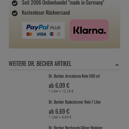
Seit 2006 Onlinehandel "made in Germany"
Kostenloser Rückversand
WEITERE DR. BECHER ARTIKEL
Dr. Becher Armaturen Rein 500 ml
ab
6,
09
€
1 Liter =
12,
18
€
Dr. Becher Badezimmer Rein 1 Liter
ab
6,
69
€
1 Liter =
6,
69
€
Dr. Becher Becharein Gläser Reiniger