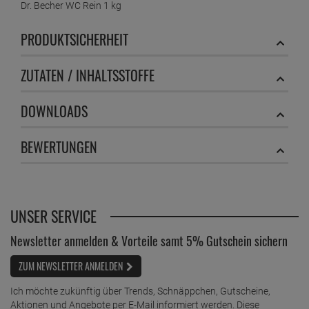
Dr. Becher Glasflächen Reiniger 500ml
Dr. Becher WC Rein 1 kg
ab
3,
89
€
PRODUKTSICHERHEIT
1 Liter =
7,
78
€
Dr. Becher Grill Rein 1 Liter
ZUTATEN / INHALTSSTOFFE
ab
7,
29
€
1 Liter =
7,
29
€
DOWNLOADS
Dr. Becher Grüne Beckensteine für Urinale 35
stk.
BEWERTUNGEN
ab
20,
19
€
1 Stück =
20,
19
€
Dr. Becher Hände Desinfektion
ab
12,
39
€
UNSER SERVICE
1 Liter =
12,
39
€
Newsletter anmelden & Vorteile samt 5% Gutschein sichern
Dr. Becher Hände Desinfektion 100 ml
ZUM NEWSLETTER ANMELDEN
ab
3,
59
€
1 Liter =
35,
90
€
Ich möchte zukünftig über Trends, Schnäppchen, Gutscheine,
Aktionen und Angebote per E-Mail informiert werden. Diese