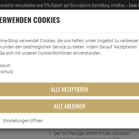
Newsletter entscheiden und 5% Rabatt auf Ihre nächste Bestellung erhalten –
Zum 
VERWENDEN COOKIES
line-Shop verwendet Cookies, die uns helfen, unser Angebot zu verbesse
Kunden den bestmöglichen Service zu bieten. Indem Sie auf "Akzeptieren" 
EL- & GASTROBEDARF
DROGERIE
KÜCHE & HAUSHALT
KFZ
SCANPART
HANS
Sie sich mit unseren Cookie-Richtlinien einverstanden.
essum
ärreiniger
WC-Reiniger
Frosch Essig WC-Reiniger 750 ml
schutz
ger 750 ml
ALLE AKZEPTIEREN
ALLE ABLEHNEN
Einstellungen öffnen
Kurzbeschreibung
Der WC-Reiniger entfernt Kalk, Urinstein