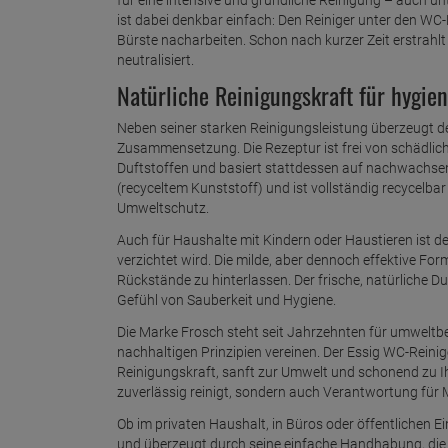
für eine intensive und gründliche Reinigung – auch 
ist dabei denkbar einfach: Den Reiniger unter den WC-
Bürste nacharbeiten. Schon nach kurzer Zeit erstra
neutralisiert.
Natürliche Reinigungskraft für hygie
Neben seiner starken Reinigungsleistung überzeugt d
Zusammensetzung. Die Rezeptur ist frei von schädlic
Duftstoffen und basiert stattdessen auf nachwachsen
(recyceltem Kunststoff) und ist vollständig recycelba
Umweltschutz.
Auch für Haushalte mit Kindern oder Haustieren ist de
verzichtet wird. Die milde, aber dennoch effektive For
Rückstände zu hinterlassen. Der frische, natürliche 
Gefühl von Sauberkeit und Hygiene.
Die Marke Frosch steht seit Jahrzehnten für umweltb
nachhaltigen Prinzipien vereinen. Der Essig WC-Reinige
Reinigungskraft, sanft zur Umwelt und schonend zu Ih
zuverlässig reinigt, sondern auch Verantwortung fü
Ob im privaten Haushalt, in Büros oder öffentlichen Ei
und überzeugt durch seine einfache Handhabung, die 