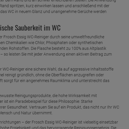
unter dem Rand und an schwer erreichbaren Stellen. Die Anwendung
Rand spritzen, kurz einwirken lassen und anschließend mit der
hlt das WC in neuem Glanz und unangenehme Gerüche werden
nische Sauberkeit im WC
er Frosch Essig WC-Reiniger durch seine umweltfreundliche
hen Chemikalien wie Chlor, Phosphaten oder synthetischen
den Rohstoffen. Die Flasche besteht zu 100% aus Altplastik
r – so leisten Sie mit jeder Anwendung einen aktiven Beitrag zum
r WC-Reiniger eine sichere Wahl, da auf aggressive Inhaltsstoffe
mel reinigt gründlich, ohne die Oberflächen anzugreifen oder
Duft sorgt für ein angenehmes Raumklima und unterstreicht das
ewusste Reinigungsprodukte, die hohe Wirksamkeit mit
r ist ein Paradebeispiel für diese Philosophie: Starke
rer Gesundheit. Vertrauen Sie auf ein Produkt, das nicht nur Ihr WC
r Mensch und Natur übernimmt.
nrichtungen – der Frosch Essig WC-Reiniger ist vielseitig einsetzbar
hohe Ergiebigkeit und das hervorragende Reinigungsergebnis. Die