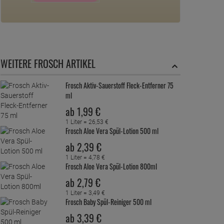
WEITERE FROSCH ARTIKEL
Frosch Aktiv-Sauerstoff Fleck-Entferner 75
ml
ab
1,
99
€
1 Liter =
26,
53
€
Frosch Aloe Vera Spül-Lotion 500 ml
ab
2,
39
€
1 Liter =
4,
78
€
Frosch Aloe Vera Spül-Lotion 800ml
ab
2,
79
€
1 Liter =
3,
49
€
Frosch Baby Spül-Reiniger 500 ml
ab
3,
39
€