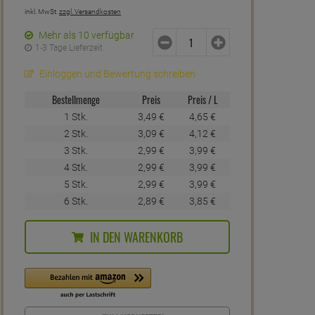
inkl. MwSt.
zzgl. Versandkosten
Mehr als 10 verfügbar
1-3 Tage Lieferzeit
Einloggen und Bewertung schreiben
Bestellmenge
Preis
Preis / L
1 Stk.
3,
49
€
4,
65
€
2 Stk.
3,
09
€
4,
12
€
3 Stk.
2,
99
€
3,
99
€
4 Stk.
2,
99
€
3,
99
€
5 Stk.
2,
99
€
3,
99
€
6 Stk.
2,
89
€
3,
85
€
IN DEN WARENKORB