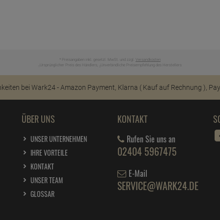
* Preisangaben inkl. gesetzl. MwSt. und zzgl.
Versandkosten
Ursprünglicher Preis des Händlers,
Unverbindliche Preisempfehlung des Herstellers
1
2
ÜBER UNS
KONTAKT
S
Rufen Sie uns an
UNSER UNTERNEHMEN
02404 5967475
IHRE VORTEILE
KONTAKT
E-Mail
UNSER TEAM
SERVICE@WARK24.DE
GLOSSAR