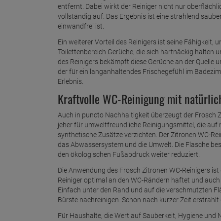
entfernt. Dabei wirkt der Reiniger nicht nur oberflächli
vollständig auf. Das Ergebnis ist eine strahlend saube
einwandfrei ist.
Ein weiterer Vorteil des Reinigers ist seine Fähigkei
Toilettenbereich Gerüche, die sich hartnäckig halten 
des Reinigers bekämpft diese Gerüche an der Quelle u
der für ein langanhaltendes Frischegefühl im Badezi
Erlebnis.
Kraftvolle WC-Reinigung mit natürlic
Auch in puncto Nachhaltigkeit überzeugt der Frosch Zi
jeher für umweltfreundliche Reinigungsmittel, die auf
synthetische Zusätze verzichten. Der Zitronen WC-Re
das Abwassersystem und die Umwelt. Die Flasche beste
den ökologischen Fußabdruck weiter reduziert.
Die Anwendung des Frosch Zitronen WC-Reinigers ist d
Reiniger optimal an den WC-Rändern haftet und auch a
Einfach unter den Rand und auf die verschmutzten Fl
Bürste nachreinigen. Schon nach kurzer Zeit erstrahlt
Für Haushalte, die Wert auf Sauberkeit, Hygiene und Na