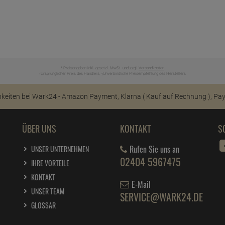
* Preisangaben inkl. gesetzl. MwSt. und zzgl.
Versandkosten
Ursprünglicher Preis des Händlers,
Unverbindliche Preisempfehlung des Herstellers
1
2
ÜBER UNS
KONTAKT
S
Rufen Sie uns an
UNSER UNTERNEHMEN
02404 5967475
IHRE VORTEILE
KONTAKT
E-Mail
UNSER TEAM
SERVICE@WARK24.DE
GLOSSAR