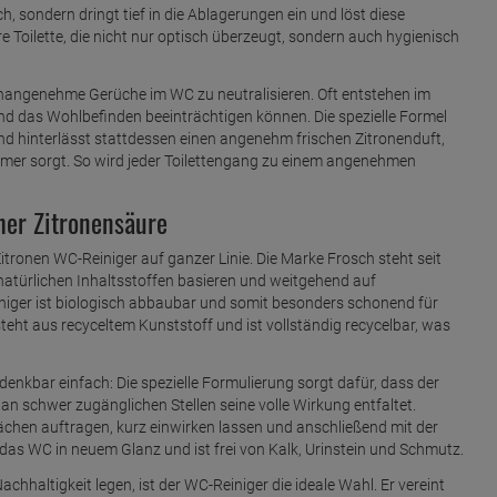
ch, sondern dringt tief in die Ablagerungen ein und löst diese
re Toilette, die nicht nur optisch überzeugt, sondern auch hygienisch
t, unangenehme Gerüche im WC zu neutralisieren. Oft entstehen im
und das Wohlbefinden beeinträchtigen können. Die spezielle Formel
nd hinterlässt stattdessen einen angenehm frischen Zitronenduft,
mmer sorgt. So wird jeder Toilettengang zu einem angenehmen
her Zitronensäure
tronen WC-Reiniger auf ganzer Linie. Die Marke Frosch steht seit
 natürlichen Inhaltsstoffen basieren und weitgehend auf
iniger ist biologisch abbaubar und somit besonders schonend für
ht aus recyceltem Kunststoff und ist vollständig recycelbar, was
enkbar einfach: Die spezielle Formulierung sorgt dafür, dass der
n schwer zugänglichen Stellen seine volle Wirkung entfaltet.
ächen auftragen, kurz einwirken lassen und anschließend mit der
 das WC in neuem Glanz und ist frei von Kalk, Urinstein und Schmutz.
chhaltigkeit legen, ist der WC-Reiniger die ideale Wahl. Er vereint