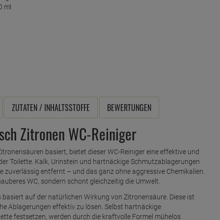
ZUTATEN / INHALTSSTOFFE
BEWERTUNGEN
osch Zitronen WC-Reiniger
Zitronensäuren basiert, bietet dieser WC-Reiniger eine effektive und
der Toilette. Kalk, Urinstein und hartnäckige Schmutzablagerungen
e zuverlässig entfernt – und das ganz ohne aggressive Chemikalien.
 sauberes WC, sondern schont gleichzeitig die Umwelt.
basiert auf der natürlichen Wirkung von Zitronensäure. Diese ist
che Ablagerungen effektiv zu lösen. Selbst hartnäckige
ilette festsetzen, werden durch die kraftvolle Formel mühelos