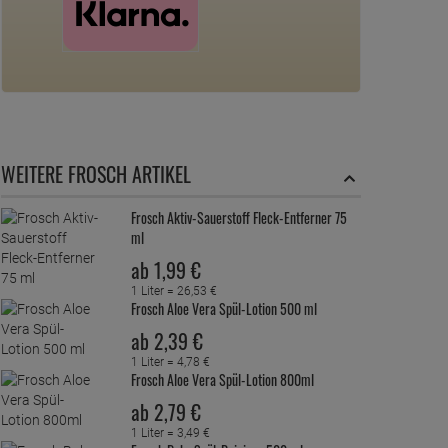
WEITERE FROSCH ARTIKEL
Frosch Aktiv-Sauerstoff Fleck-Entferner 75
ml
ab
1,
99
€
1 Liter =
26,
53
€
Frosch Aloe Vera Spül-Lotion 500 ml
ab
2,
39
€
1 Liter =
4,
78
€
Frosch Aloe Vera Spül-Lotion 800ml
ab
2,
79
€
1 Liter =
3,
49
€