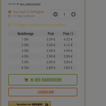
inkl. MwSt.
zzgl. Versandkosten
Nur noch 5 verfügbar
1-3 Tage Lieferzeit
Einloggen und Bewertung schreiben
Bestellmenge
Preis
Preis / L
1 Stk.
3,
39
€
4,
52
€
2 Stk.
3,
09
€
4,
12
€
3 Stk.
2,
99
€
3,
99
€
4 Stk.
2,
99
€
3,
99
€
5 Stk.
2,
89
€
3,
85
€
6 Stk.
2,
89
€
3,
85
€
IN DEN WARENKORB
LAGERALARM