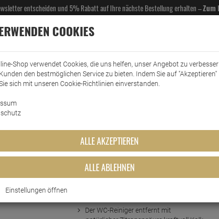
Newsletter entscheiden und 5% Rabatt auf Ihre nächste Bestellung erhalten –
Zum 
VERWENDEN COOKIES
line-Shop verwendet Cookies, die uns helfen, unser Angebot zu verbesse
Kunden den bestmöglichen Service zu bieten. Indem Sie auf "Akzeptieren" 
EL- & GASTROBEDARF
DROGERIE
KÜCHE & HAUSHALT
KFZ
SCANPART
HANS
Sie sich mit unseren Cookie-Richtlinien einverstanden.
essum
ärreiniger
WC-Reiniger
Frosch Zitronen WC-Reiniger 750 ml
schutz
iniger 750 ml
ALLE AKZEPTIEREN
ALLE ABLEHNEN
Einstellungen öffnen
Kurzbeschreibung
Der WC-Reiniger entfernt mit