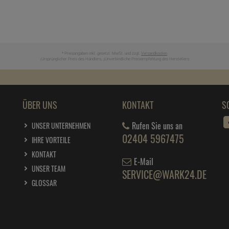
* Preisangaben inkl. gesetzl. MwSt. und zzgl.
Versandkosten
Ursprünglicher Preis des Händlers,
Unverbindliche Preisempfehlung des Herstellers
1
2
ÜBER UNS
KONTAKT
S
Rufen Sie uns an
UNSER UNTERNEHMEN
02404 5967475
IHRE VORTEILE
KONTAKT
E-Mail
UNSER TEAM
SERVICE@WARK24.DE
GLOSSAR