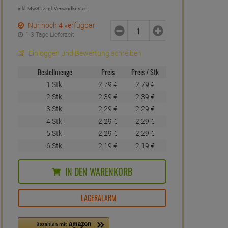
inkl. MwSt.
zzgl. Versandkosten
Nur noch 4 verfügbar
1-3 Tage Lieferzeit
Einloggen und Bewertung schreiben
Bestellmenge
Preis
Preis / Stk
1 Stk.
2,
79
€
2,
79
€
2 Stk.
2,
39
€
2,
39
€
3 Stk.
2,
29
€
2,
29
€
4 Stk.
2,
29
€
2,
29
€
5 Stk.
2,
29
€
2,
29
€
6 Stk.
2,
19
€
2,
19
€
IN DEN WARENKORB
LAGERALARM