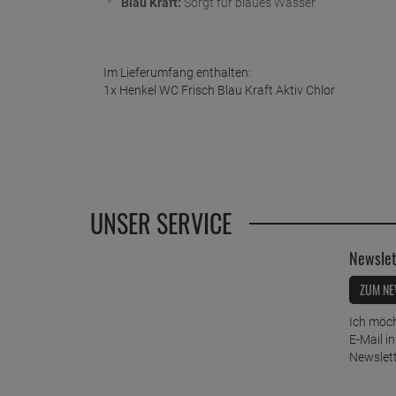
Blau Kraft:
Sorgt für blaues Wasser
Im Lieferumfang enthalten:
1x Henkel WC Frisch Blau Kraft Aktiv Chlor
UNSER SERVICE
Newslet
ZUM NE
Ich möch
E-Mail i
Newslett