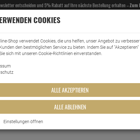
Newsletter entscheiden und 5% Rabatt auf Ihre nächste Bestellung erhalten –
Zum 
VERWENDEN COOKIES
line-Shop verwendet Cookies, die uns helfen, unser Angebot zu verbesse
Kunden den bestmöglichen Service zu bieten. Indem Sie auf "Akzeptieren" 
EL- & GASTROBEDARF
DROGERIE
KÜCHE & HAUSHALT
KFZ
SCANPART
HANS
Sie sich mit unseren Cookie-Richtlinien einverstanden.
essum
ärreiniger
WC-Reiniger
Henkel WC Frisch Blau Kraft Aktiv Chlor für blaue…
schutz
 Kraft Aktiv Chlor für blaues 
ALLE AKZEPTIEREN
ALLE ABLEHNEN
Einstellungen öffnen
Kurzbeschreibung