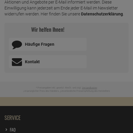
Aktionen und Angebote per E-Mail informiert werden. Diese
Einwilligung kann jederzeit am Ende jeder E-Mail im Newsletter
widerrufen werden. Hier finden Sie unsere
Datenschutzerklärung
.
Wir helfen Ihnen!
Häufige Fragen
Kontakt
* Preisangaben inkl. gesetzl. MwSt. und zzgl.
Versandkosten
Ursprünglicher Preis des Händlers,
Unverbindliche Preisempfehlung des Herstellers
1
2
SERVICE
FAQ