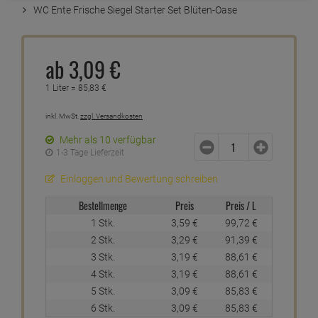
WC Ente Frische Siegel Starter Set Blüten-Oase
ab
3,
09
€
1 Liter =
85,
83
€
inkl. MwSt.
zzgl. Versandkosten
Mehr als 10 verfügbar
1-3 Tage Lieferzeit
Einloggen und Bewertung schreiben
Bestellmenge
Preis
Preis / L
1 Stk.
3,
59
€
99,
72
€
2 Stk.
3,
29
€
91,
39
€
3 Stk.
3,
19
€
88,
61
€
4 Stk.
3,
19
€
88,
61
€
5 Stk.
3,
09
€
85,
83
€
6 Stk.
3,
09
€
85,
83
€