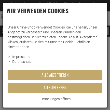
Jetzt für den Newsletter entscheiden und 5% Rabatt auf Ihre nächste Bestellung erhalten
✕
–
Zum Newsletter
WIR VERWENDEN COOKIES
0
0
MERKZETTEL
WARENK
ANMELDEN
AUFKLAPPEN
AUFKLA
ANMELDEN
MERKZETTEL
WARENKORB:
Unser Online-Shop verwendet Cookies, die uns helfen, unser
MENÜ
Angebot zu verbessern und unseren Kunden den
bestmöglichen Service zu bieten. Indem Sie auf "Akzeptieren"
klicken, erklären Sie sich mit unseren Cookie-Richtlinien
Weiter einkaufen
www.wark24.de
Haushaltsreiniger
Sanitärreiniger
WC-Reiniger
einverstanden.
WC Ente Frische Siegel Starter Set Blüten-Oase
Impressum
Datenschutz
WC Ente Frische Siegel Starter
Set Blüten-Oase
ALLE AKZEPTIEREN
Artikel-Nummer:
10012974
ALLE ABLEHNEN
Einstellungen öffnen
Kurzbeschreibung