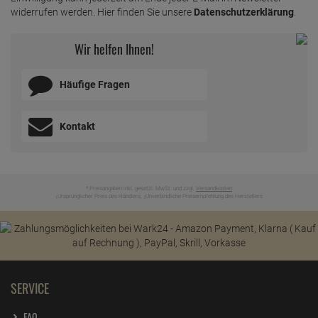
widerrufen werden. Hier finden Sie unsere
Datenschutzerklärung
.
Wir helfen Ihnen!
Häufige Fragen
Kontakt
* Preisangaben inkl. gesetzl. MwSt. und zzgl.
Versandkosten
Ursprünglicher Preis des Händlers,
Unverbindliche Preisempfehlung des Herstellers
1
2
SERVICE
FAQ