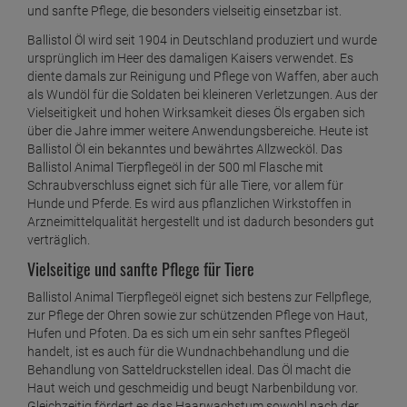
und sanfte Pflege, die besonders vielseitig einsetzbar ist.
Ballistol Öl wird seit 1904 in Deutschland produziert und wurde
ursprünglich im Heer des damaligen Kaisers verwendet. Es
diente damals zur Reinigung und Pflege von Waffen, aber auch
als Wundöl für die Soldaten bei kleineren Verletzungen. Aus der
Vielseitigkeit und hohen Wirksamkeit dieses Öls ergaben sich
über die Jahre immer weitere Anwendungsbereiche. Heute ist
Ballistol Öl ein bekanntes und bewährtes Allzwecköl. Das
Ballistol Animal Tierpflegeöl in der 500 ml Flasche mit
Schraubverschluss eignet sich für alle Tiere, vor allem für
Hunde und Pferde. Es wird aus pflanzlichen Wirkstoffen in
Arzneimittelqualität hergestellt und ist dadurch besonders gut
verträglich.
Vielseitige und sanfte Pflege für Tiere
Ballistol Animal Tierpflegeöl eignet sich bestens zur Fellpflege,
zur Pflege der Ohren sowie zur schützenden Pflege von Haut,
Hufen und Pfoten. Da es sich um ein sehr sanftes Pflegeöl
handelt, ist es auch für die Wundnachbehandlung und die
Behandlung von Satteldruckstellen ideal. Das Öl macht die
Haut weich und geschmeidig und beugt Narbenbildung vor.
Gleichzeitig fördert es das Haarwachstum sowohl nach der