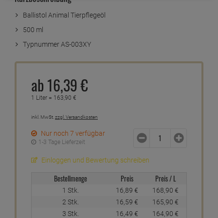
Ballistol Animal Tierpflegeöl
500 ml
Typnummer AS-003XY
ab
16,
39
€
1 Liter =
163,
90
€
inkl. MwSt.
zzgl. Versandkosten
Nur noch 7 verfügbar
1-3 Tage Lieferzeit
Einloggen und Bewertung schreiben
Bestellmenge
Preis
Preis / L
1 Stk.
16,
89
€
168,
90
€
2 Stk.
16,
59
€
165,
90
€
3 Stk.
16,
49
€
164,
90
€