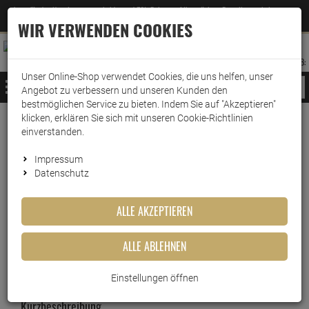
Jetzt für den Newsletter entscheiden und 5% Rabatt auf Ihre nächste Bestellung erhalten
✕
–
Zum Newsletter
WIR VERWENDEN COOKIES
0
0
MERKZETTEL
WARENK
ANMELDEN
AUFKLAPPEN
AUFKLA
ANMELDEN
MERKZETTEL
WARENKORB:
Unser Online-Shop verwendet Cookies, die uns helfen, unser
MENÜ
Angebot zu verbessern und unseren Kunden den
bestmöglichen Service zu bieten. Indem Sie auf "Akzeptieren"
klicken, erklären Sie sich mit unseren Cookie-Richtlinien
Weiter einkaufen
www.wark24.de
Ballistol
einverstanden.
Ballistol Animal Tierpflegeöl, 500 ml
Impressum
Datenschutz
Ballistol Animal Tierpflegeöl,
500 ml
ALLE AKZEPTIEREN
Artikel-Nummer:
10014209
ALLE ABLEHNEN
Einstellungen öffnen
Kurzbeschreibung