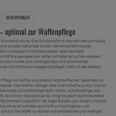
BEWERTUNGEN
l – optimal zur Waffenpflege
Grundausrüstung. Eine Schusswaffe ist eine wertvolle und häufig
echend sorgsam behandelt werden. Gewehrschäfte müssen
eiß vorzubeugen und sicherzustellen, dass das Gerät
re Waffe angewiesen und sollten sich jederzeit auf sie verlassen
ch, sondern kostet auch unnötiges Geld und verschwendet
s Sie Ihre Waffe ordnungsgemäß pflegen. Dafür ist das Ballistol
l zur Pflege von Waffen und anderen Holzoberflächen. Besonders zur
eeignet. Viele Waffen verfügen über einen Schaft aus Holz. Holz ist
individuelle und hochwertige Optik verleiht. Je hochwertiger das
ffe. Da Holz ein Naturprodukt ist, bringt es jedoch auch besondere
ffen kommen zusätzlich in der Regel draußen zum Einsatz und sind
ommt es oft schneller als erhofft zu Feuchtigkeits- und
l schützt Ihre Waffe vor solchen Kontaminationen und verlängert