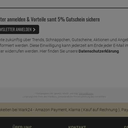
ter anmelden & Vorteile samt 5% Gutschein sichern
WSLETTER ANMELDEN
te zukünftig über Trends, Schnäppchen, Gutscheine, Aktionen und Ange
nformiert werden. Diese Einwilligung kann jederzeit am Ende jeder E-Mail i
er widerrufen werden. Hier finden Sie unsere
Datenschutzerklärung
.
* Preisangaben inkl. gesetzl. MwSt. und zzgl.
Versandkosten
Ursprünglicher Preis des Händlers,
Unverbindliche Preisempfehlung des Herstellers
1
2