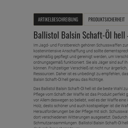
ARTIKELBESCHREIBUNG
PRODUKTSICHERHEIT
Ballistol Balsin Schaft-Öl hel
Im Jagd- und Forstbereich gehören Schusswaffen zur 
kostenintensive Anschaffung und sollte dementspr
regelmäßig gepflegt und gereinigt werden, um Verschl
ordnungsgemäß funktioniert. Sie als Jäger sind auf Ih
können. Frühzeitiger Verschleiß ist nicht nur ärgerli
Ressourcen. Daher ist es unbedingt zu empfehlen, das
Balsin Schaft-Öl hell genau das Richtige.
Das Ballistol Balsin Schaft-Öl hell ist die beste Wah
Pflege vom Schaft der Waffe ist das Produkt perfekt g
vor Allem deswegen so beliebt, weil es der Waffe eine 
Holz, desto schöner und auch kostspieliger ist die Wa
Herausforderungen bei der Pflege mit sich. Schusswa
dort verschiedenen Witterungen ausgesetzt. Dadurch k
Schmutzansammlungen. Ballistol Balsin Schaft-Öl hel