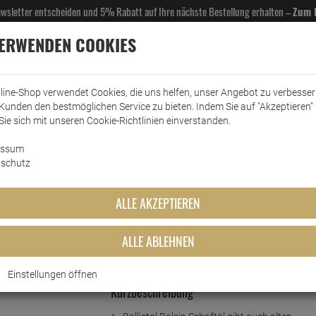
Newsletter entscheiden und 5% Rabatt auf Ihre nächste Bestellung erhalten –
Zum 
VERWENDEN COOKIES
line-Shop verwendet Cookies, die uns helfen, unser Angebot zu verbesse
Kunden den bestmöglichen Service zu bieten. Indem Sie auf "Akzeptieren" 
EL- & GASTROBEDARF
DROGERIE
KÜCHE & HAUSHALT
KFZ
SCANPART
HANS
Sie sich mit unseren Cookie-Richtlinien einverstanden.
essum
sin Schaft-Öl hell 50ml
schutz
t-Öl hell 50ml
ALLE AKZEPTIEREN
ALLE ABLEHNEN
Einstellungen öffnen
Kurzbeschreibung