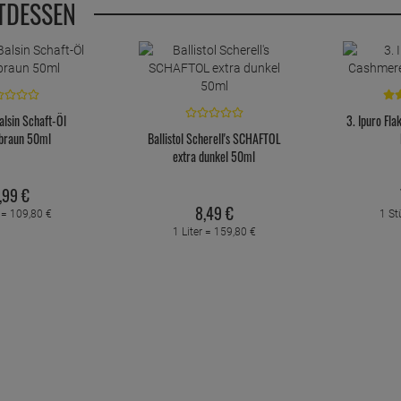
TDESSEN
Balsin Schaft-Öl
3. Ipuro Fl
braun 50ml
Ballistol Scherell's SCHAFTOL
extra dunkel 50ml
,
99
€
8,
49
€
r =
109,
80
€
1 St
1 Liter =
159,
80
€