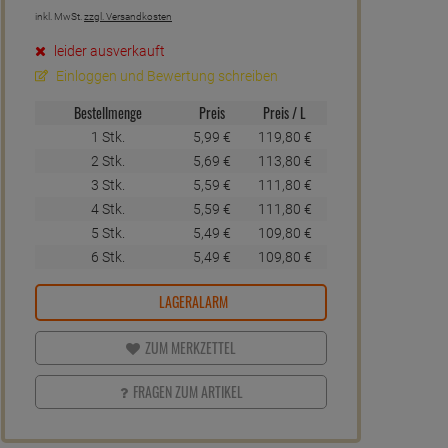
inkl. MwSt.
zzgl. Versandkosten
leider ausverkauft
Einloggen und Bewertung schreiben
Bestellmenge
Preis
Preis / L
1 Stk.
5,
99
€
119,
80
€
2 Stk.
5,
69
€
113,
80
€
3 Stk.
5,
59
€
111,
80
€
4 Stk.
5,
59
€
111,
80
€
5 Stk.
5,
49
€
109,
80
€
6 Stk.
5,
49
€
109,
80
€
LAGERALARM
ZUM MERKZETTEL
FRAGEN ZUM ARTIKEL