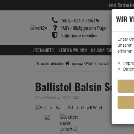
Jetzt für den 
WIR 
Telefon:
02404 5967475
FAQ's - Häufig gestellte Fragen
Sicher online einkaufen
Unser On
unseren 
LEBENSMITTEL
LEBEN & WOHNEN
HAUSHALTSREINIGER
HOT
erklären 
Weiter einkaufen
www.wark24.de
Ballistol
Impr
Ballistol Bal
Daten
Ballistol Balsin Schaf
Artikel-Nummer:
10014322