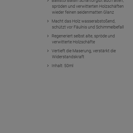
Ballistol Balsin Schaftöl gibt auch alten,
spröden und verwitterten Holzschäften
wieder feinen seidenmatten Glanz
Macht das Holz wasserabstoßend,
schützt vor Fäulnis und Schimmelbefall
Regeneriert selbst alte, spröde und
verwitterte Holzschäfte
Vertieft die Maserung, verstärkt die
Widerstandskraft
Inhalt: 50ml