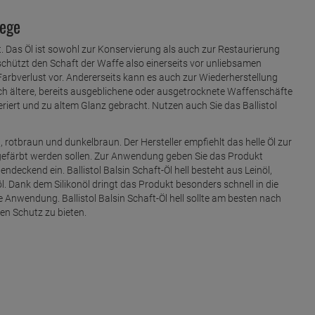
lege
alt. Das Öl ist sowohl zur Konservierung als auch zur Restaurierung
chützt den Schaft der Waffe also einerseits vor unliebsamen
arbverlust vor. Andererseits kann es auch zur Wiederherstellung
h ältere, bereits ausgeblichene oder ausgetrocknete Waffenschäfte
neriert und zu altem Glanz gebracht. Nutzen auch Sie das Ballistol
ell, rotbraun und dunkelbraun. Der Hersteller empfiehlt das helle Öl zur
hgefärbt werden sollen. Zur Anwendung geben Sie das Produkt
ndeckend ein. Ballistol Balsin Schaft-Öl hell besteht aus Leinöl,
l. Dank dem Silikonöl dringt das Produkt besonders schnell in die
e Anwendung. Ballistol Balsin Schaft-Öl hell sollte am besten nach
en Schutz zu bieten.