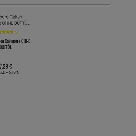
2
akon Cashmere OHNE
DUFTÖL
7,
29
€
ück =
6,
79
€