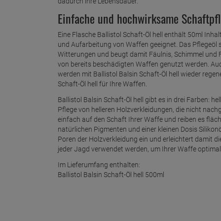
dadurch ihre Lebensdauer.
Einfache und hochwirksame Schaftpf
Eine Flasche Ballistol Schaft-Öl hell enthält 50ml Inh
und Aufarbeitung von Waffen geeignet. Das Pflegeöl s
Witterungen und beugt damit Fäulnis, Schimmel und F
von bereits beschädigten Waffen genutzt werden. Auc
werden mit Ballistol Balsin Schaft-Öl hell wieder rege
Schaft-Öl hell für Ihre Waffen.
Ballistol Balsin Schaft-Öl hell gibt es in drei Farben: h
Pflege von helleren Holzverkleidungen, die nicht nac
einfach auf den Schaft Ihrer Waffe und reiben es fläche
natürlichen Pigmenten und einer kleinen Dosis Silikonö
Poren der Holzverkleidung ein und erleichtert damit di
jeder Jagd verwendet werden, um Ihrer Waffe optimal
Im Lieferumfang enthalten:
Ballistol Balsin Schaft-Öl hell 500ml