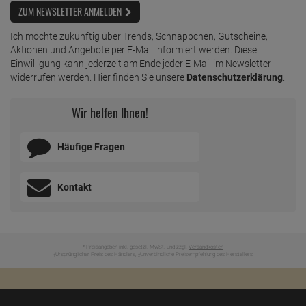
ZUM NEWSLETTER ANMELDEN
Ich möchte zukünftig über Trends, Schnäppchen, Gutscheine,
Aktionen und Angebote per E-Mail informiert werden. Diese
Einwilligung kann jederzeit am Ende jeder E-Mail im Newsletter
widerrufen werden. Hier finden Sie unsere
Datenschutzerklärung
.
Wir helfen Ihnen!
Häufige Fragen
Kontakt
* Preisangaben inkl. gesetzl. MwSt. und zzgl.
Versandkosten
Ursprünglicher Preis des Händlers,
Unverbindliche Preisempfehlung des Herstellers
1
2