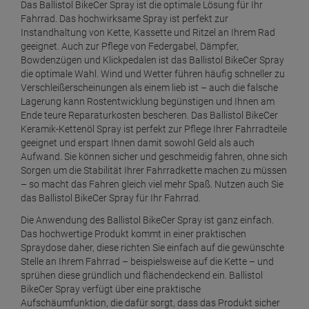
Das Ballistol BikeCer Spray ist die optimale Lösung für Ihr
Fahrrad. Das hochwirksame Spray ist perfekt zur
Instandhaltung von Kette, Kassette und Ritzel an Ihrem Rad
geeignet. Auch zur Pflege von Federgabel, Dämpfer,
Bowdenzügen und Klickpedalen ist das Ballistol BikeCer Spray
die optimale Wahl. Wind und Wetter führen häufig schneller zu
Verschleißerscheinungen als einem lieb ist – auch die falsche
Lagerung kann Rostentwicklung begünstigen und Ihnen am
Ende teure Reparaturkosten bescheren. Das Ballistol BikeCer
Keramik-Kettenöl Spray ist perfekt zur Pflege Ihrer Fahrradteile
geeignet und erspart Ihnen damit sowohl Geld als auch
Aufwand. Sie können sicher und geschmeidig fahren, ohne sich
Sorgen um die Stabilität Ihrer Fahrradkette machen zu müssen
– so macht das Fahren gleich viel mehr Spaß. Nutzen auch Sie
das Ballistol BikeCer Spray für Ihr Fahrrad.
Die Anwendung des Ballistol BikeCer Spray ist ganz einfach.
Das hochwertige Produkt kommt in einer praktischen
Spraydose daher, diese richten Sie einfach auf die gewünschte
Stelle an Ihrem Fahrrad – beispielsweise auf die Kette – und
sprühen diese gründlich und flächendeckend ein. Ballistol
BikeCer Spray verfügt über eine praktische
Aufschäumfunktion, die dafür sorgt, dass das Produkt sicher