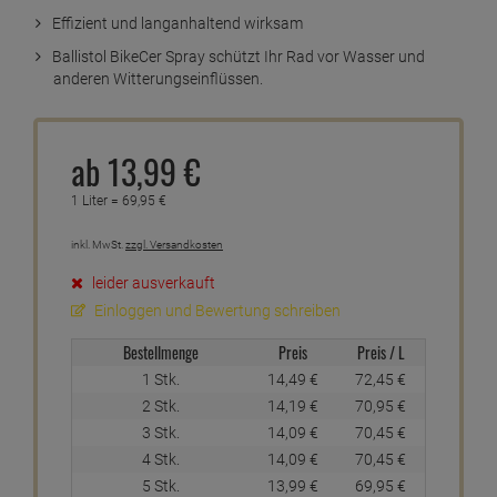
Effizient und langanhaltend wirksam
Ballistol BikeCer Spray schützt Ihr Rad vor Wasser und
anderen Witterungseinflüssen.
ab
13,
99
€
1 Liter =
69,
95
€
inkl. MwSt.
zzgl. Versandkosten
leider ausverkauft
Einloggen und Bewertung schreiben
Bestellmenge
Preis
Preis / L
1 Stk.
14,
49
€
72,
45
€
2 Stk.
14,
19
€
70,
95
€
3 Stk.
14,
09
€
70,
45
€
4 Stk.
14,
09
€
70,
45
€
5 Stk.
13,
99
€
69,
95
€