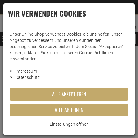
Jetzt für den Newsletter entscheiden und 5% Rabatt auf Ihre nächste Bestellung erhalten
✕
–
Zum Newsletter
WIR VERWENDEN COOKIES
0
0
MERKZETTEL
WARENK
ANMELDEN
AUFKLAPPEN
AUFKLA
ANMELDEN
MERKZETTEL
WARENKORB:
Unser Online-Shop verwendet Cookies, die uns helfen, unser
MENÜ
Angebot zu verbessern und unseren Kunden den
bestmöglichen Service zu bieten. Indem Sie auf "Akzeptieren"
klicken, erklären Sie sich mit unseren Cookie-Richtlinien
Weiter einkaufen
www.wark24.de
Ballistol
einverstanden.
Ballistol BikeCer Keramik-Kettenöl Spray 200ml
Impressum
Datenschutz
Ballistol BikeCer Keramik-
Kettenöl Spray 200ml
ALLE AKZEPTIEREN
Artikel-Nummer:
10014156
ALLE ABLEHNEN
Einstellungen öffnen