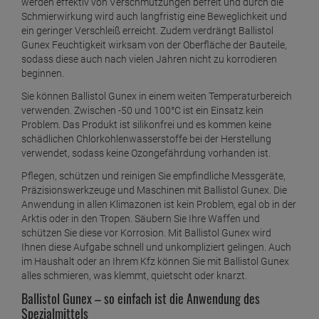
werden effektiv von Verschmutzungen befreit und durch die
Schmierwirkung wird auch langfristig eine Beweglichkeit und
ein geringer Verschleiß erreicht. Zudem verdrängt Ballistol
Gunex Feuchtigkeit wirksam von der Oberfläche der Bauteile,
sodass diese auch nach vielen Jahren nicht zu korrodieren
beginnen.
Sie können Ballistol Gunex in einem weiten Temperaturbereich
verwenden. Zwischen -50 und 100°C ist ein Einsatz kein
Problem. Das Produkt ist silikonfrei und es kommen keine
schädlichen Chlorkohlenwasserstoffe bei der Herstellung
verwendet, sodass keine Ozongefährdung vorhanden ist.
Pflegen, schützen und reinigen Sie empfindliche Messgeräte,
Präzisionswerkzeuge und Maschinen mit Ballistol Gunex. Die
Anwendung in allen Klimazonen ist kein Problem, egal ob in der
Arktis oder in den Tropen. Säubern Sie Ihre Waffen und
schützen Sie diese vor Korrosion. Mit Ballistol Gunex wird
Ihnen diese Aufgabe schnell und unkompliziert gelingen. Auch
im Haushalt oder an Ihrem Kfz können Sie mit Ballistol Gunex
alles schmieren, was klemmt, quietscht oder knarzt.
Ballistol Gunex – so einfach ist die Anwendung des
Spezialmittels