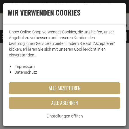
Jetzt für den Newsletter entscheiden und 5% Rabatt auf Ihre nächste Bestellung erhalten
✕
–
Zum Newsletter
WIR VERWENDEN COOKIES
0
0
MERKZETTEL
WARENK
ANMELDEN
AUFKLAPPEN
AUFKLA
ANMELDEN
MERKZETTEL
WARENKORB:
Unser Online-Shop verwendet Cookies, die uns helfen, unser
MENÜ
Angebot zu verbessern und unseren Kunden den
bestmöglichen Service zu bieten. Indem Sie auf "Akzeptieren"
klicken, erklären Sie sich mit unseren Cookie-Richtlinien
Weiter einkaufen
www.wark24.de
Ballistol
einverstanden.
Ballistol Gunex Spezial-Waffenöl Spray 50ml
Impressum
Datenschutz
Ballistol Gunex Spezial-
Waffenöl Spray 50ml
ALLE AKZEPTIEREN
Artikel-Nummer:
10014287
ALLE ABLEHNEN
Einstellungen öffnen