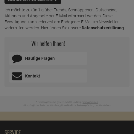
Ich möchte zukünftig über Trends, Schnäppchen, Gutscheine,
Aktionen und Angebote per E-Mail informiert werden. Diese
Einwilligung kann jederzeit am Ende jeder E-Mail im Newsletter
widerrufen werden. Hier finden Sie unsere
Datenschutzerklärung
.
Wir helfen Ihnen!
Häufige Fragen
Kontakt
* Preisangaben inkl. gesetzl. MwSt. und zzgl.
Versandkosten
Ursprünglicher Preis des Händlers,
Unverbindliche Preisempfehlung des Herstellers
1
2
SERVICE