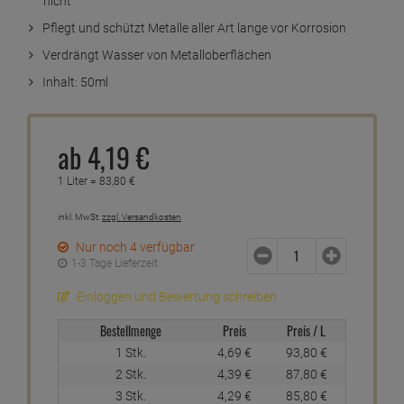
nicht
Pflegt und schützt Metalle aller Art lange vor Korrosion
Verdrängt Wasser von Metalloberflächen
Inhalt: 50ml
ab
4,
19
€
1 Liter =
83,
80
€
inkl. MwSt.
zzgl. Versandkosten
Nur noch 4 verfügbar
1-3 Tage Lieferzeit
Einloggen und Bewertung schreiben
Bestellmenge
Preis
Preis / L
1 Stk.
4,
69
€
93,
80
€
2 Stk.
4,
39
€
87,
80
€
3 Stk.
4,
29
€
85,
80
€