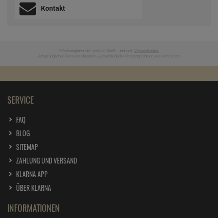
Kontakt
* Preisangaben inkl. gesetzl. MwSt. und zzgl.
Versandkosten
Ursprünglicher Preis des Händlers,
Unverbindliche Preisempfehlung des Herstellers
1
2
SERVICE
FAQ
BLOG
SITEMAP
ZAHLUNG UND VERSAND
KLARNA APP
ÜBER KLARNA
INFORMATIONEN