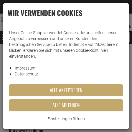
Jetzt für den Newsletter entscheiden und 5% Rabatt auf Ihre nächste Bestellung erhalten
✕
–
Zum Newsletter
WIR VERWENDEN COOKIES
0
0
MERKZETTEL
WARENK
ANMELDEN
AUFKLAPPEN
AUFKLA
ANMELDEN
MERKZETTEL
WARENKORB:
Unser Online-Shop verwendet Cookies, die uns helfen, unser
MENÜ
Angebot zu verbessern und unseren Kunden den
bestmöglichen Service zu bieten. Indem Sie auf "Akzeptieren"
klicken, erklären Sie sich mit unseren Cookie-Richtlinien
Weiter einkaufen
www.wark24.de
Ballistol
einverstanden.
Ballistol H1 Spezial-Öl Spray 400ml
Impressum
Datenschutz
Ballistol H1 Spezial-Öl Spray
400ml
ALLE AKZEPTIEREN
Artikel-Nummer:
10014259
ALLE ABLEHNEN
Einstellungen öffnen
Kurzbeschreibung