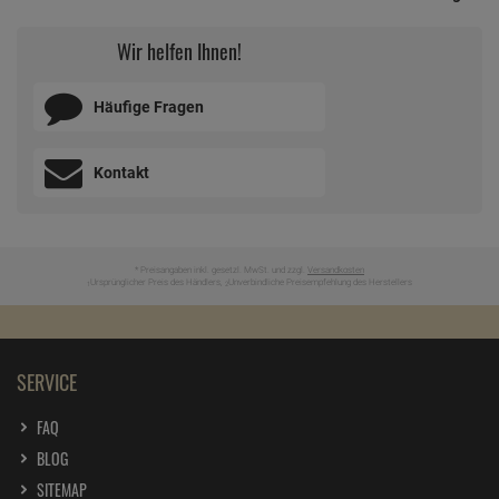
Wir helfen Ihnen!
Häufige Fragen
Kontakt
* Preisangaben inkl. gesetzl. MwSt. und zzgl.
Versandkosten
Ursprünglicher Preis des Händlers,
Unverbindliche Preisempfehlung des Herstellers
1
2
SERVICE
FAQ
BLOG
SITEMAP