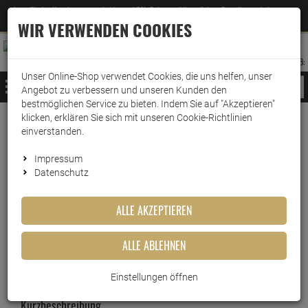
Jetzt für den Newsletter entscheiden und 5% Rabatt auf Ihre nächste Bestellung erhalten
✕
–
Zum Newsletter
WIR VERWENDEN COOKIES
0
0
MERKZETTEL
WARENK
ANMELDEN
AUFKLAPPEN
AUFKLA
ANMELDEN
MERKZETTEL
WARENKORB:
Unser Online-Shop verwendet Cookies, die uns helfen, unser
MENÜ
Angebot zu verbessern und unseren Kunden den
bestmöglichen Service zu bieten. Indem Sie auf "Akzeptieren"
klicken, erklären Sie sich mit unseren Cookie-Richtlinien
Weiter einkaufen
www.wark24.de
Ballistol
einverstanden.
Ballistol Nerofor Buntmetall-Färber 50ml
Impressum
Datenschutz
Ballistol Nerofor Buntmetall-
Färber 50ml
ALLE AKZEPTIEREN
Artikel-Nummer:
10014271
ALLE ABLEHNEN
Einstellungen öffnen
Kurzbeschreibung