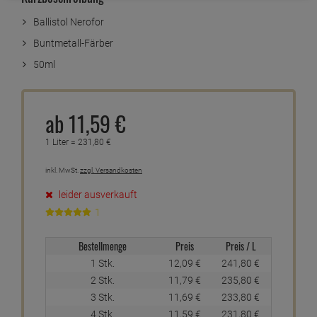
Ballistol Nerofor
Buntmetall-Färber
50ml
ab
11,
59
€
1 Liter =
231,
80
€
inkl. MwSt.
zzgl. Versandkosten
leider ausverkauft
1
Bestellmenge
Preis
Preis / L
1 Stk.
12,
09
€
241,
80
€
2 Stk.
11,
79
€
235,
80
€
3 Stk.
11,
69
€
233,
80
€
4 Stk.
11,
59
€
231,
80
€