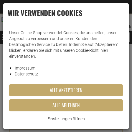
Jetzt für den Newsletter entscheiden und 5% Rabatt auf Ihre nächste Bestellung erhalten
✕
–
Zum Newsletter
WIR VERWENDEN COOKIES
0
0
MERKZETTEL
WARENK
ANMELDEN
AUFKLAPPEN
AUFKLA
ANMELDEN
MERKZETTEL
WARENKORB:
Unser Online-Shop verwendet Cookies, die uns helfen, unser
MENÜ
Angebot zu verbessern und unseren Kunden den
bestmöglichen Service zu bieten. Indem Sie auf "Akzeptieren"
klicken, erklären Sie sich mit unseren Cookie-Richtlinien
Wasserfilter Gourmet Edition
einverstanden.
Mg2+ für alle BWT
Impressum
Datenschutz
Tischwasserfilter z.B. Penguin
2,7 L Gourmet
ALLE AKZEPTIEREN
Artikel-Nummer:
10011420
ALLE ABLEHNEN
Kurzbeschreibung
Einstellungen öffnen