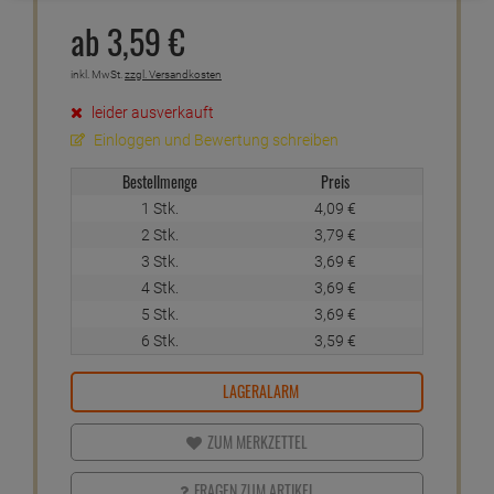
ab
3,
59
€
inkl. MwSt.
zzgl. Versandkosten
leider ausverkauft
Einloggen und Bewertung schreiben
Bestellmenge
Preis
1 Stk.
4,
09
€
2 Stk.
3,
79
€
3 Stk.
3,
69
€
4 Stk.
3,
69
€
5 Stk.
3,
69
€
6 Stk.
3,
59
€
LAGERALARM
ZUM MERKZETTEL
FRAGEN ZUM ARTIKEL