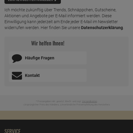
Ich möchte zukünftig über Trends, Schnäppchen, Gutscheine,
Aktionen und Angebote per E-Mail informiert werden. Diese
Einwilligung kann jederzeit am Ende jeder E-Mail im Newsletter
widerrufen werden. Hier finden Sie unsere
Datenschutzerklärung
.
Wir helfen Ihnen!
Häufige Fragen
Kontakt
* Preisangaben inkl. gesetzl. MwSt. und zzgl.
Versandkosten
Ursprünglicher Preis des Händlers,
Unverbindliche Preisempfehlung des Herstellers
1
2
SERVICE