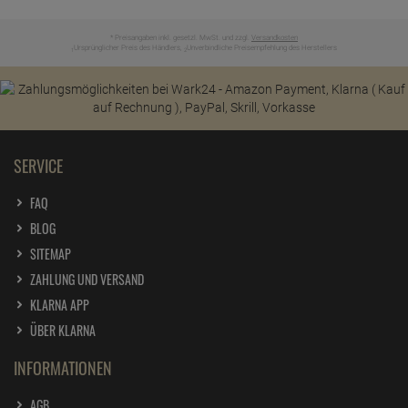
* Preisangaben inkl. gesetzl. MwSt. und zzgl.
Versandkosten
Ursprünglicher Preis des Händlers,
Unverbindliche Preisempfehlung des Herstellers
1
2
SERVICE
FAQ
BLOG
SITEMAP
ZAHLUNG UND VERSAND
KLARNA APP
ÜBER KLARNA
INFORMATIONEN
AGB