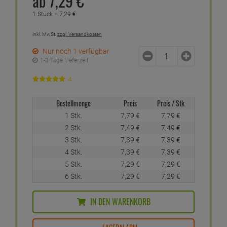
ab
7,
29
€
1 Stück =
7,
29
€
inkl. MwSt.
zzgl. Versandkosten
Nur noch 1 verfügbar
1-3 Tage Lieferzeit
4
Bestellmenge
Preis
Preis / Stk
1 Stk.
7,
79
€
7,
79
€
2 Stk.
7,
49
€
7,
49
€
3 Stk.
7,
39
€
7,
39
€
4 Stk.
7,
39
€
7,
39
€
5 Stk.
7,
29
€
7,
29
€
6 Stk.
7,
29
€
7,
29
€
IN DEN WARENKORB