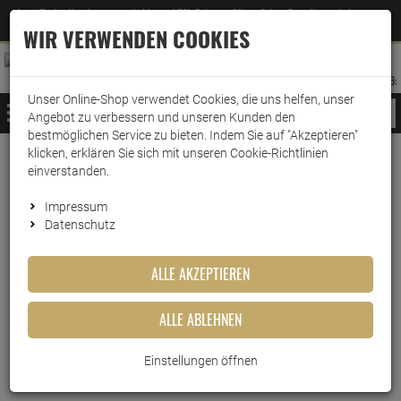
Jetzt für den Newsletter entscheiden und 5% Rabatt auf Ihre nächste Bestellung erhalten
✕
–
Zum Newsletter
WIR VERWENDEN COOKIES
0
0
MERKZETTEL
WARENK
ANMELDEN
AUFKLAPPEN
AUFKLA
ANMELDEN
MERKZETTEL
WARENKORB:
Unser Online-Shop verwendet Cookies, die uns helfen, unser
MENÜ
Angebot zu verbessern und unseren Kunden den
bestmöglichen Service zu bieten. Indem Sie auf "Akzeptieren"
klicken, erklären Sie sich mit unseren Cookie-Richtlinien
bebe Geschenkset mit
einverstanden.
Kosmetiktasche
Impressum
Datenschutz
Artikel-Nummer:
10013999
ALLE AKZEPTIEREN
ALLE ABLEHNEN
Einstellungen öffnen