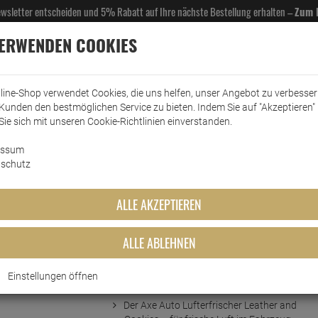
Newsletter entscheiden und 5% Rabatt auf Ihre nächste Bestellung erhalten –
Zum 
VERWENDEN COOKIES
line-Shop verwendet Cookies, die uns helfen, unser Angebot zu verbesse
Kunden den bestmöglichen Service zu bieten. Indem Sie auf "Akzeptieren" 
EL- & GASTROBEDARF
DROGERIE
KÜCHE & HAUSHALT
KFZ
SCANPART
HANS
Sie sich mit unseren Cookie-Richtlinien einverstanden.
essum
uto Lufterfrischer Leather and Cookies
schutz
er Leather and Cookies
ALLE AKZEPTIEREN
ALLE ABLEHNEN
Einstellungen öffnen
Kurzbeschreibung
Der Axe Auto Lufterfrischer Leather and