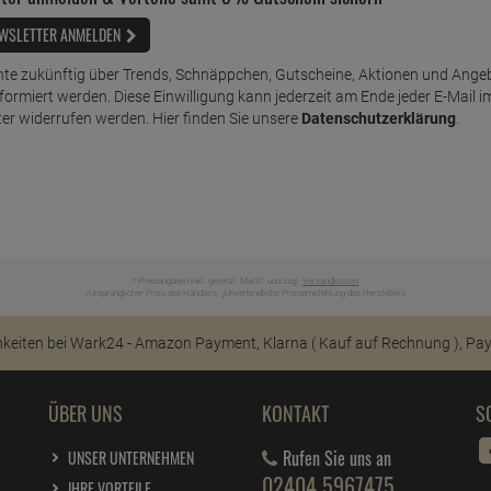
WSLETTER ANMELDEN
te zukünftig über Trends, Schnäppchen, Gutscheine, Aktionen und Ange
nformiert werden. Diese Einwilligung kann jederzeit am Ende jeder E-Mail i
er widerrufen werden. Hier finden Sie unsere
Datenschutzerklärung
.
* Preisangaben inkl. gesetzl. MwSt. und zzgl.
Versandkosten
Ursprünglicher Preis des Händlers,
Unverbindliche Preisempfehlung des Herstellers
1
2
ÜBER UNS
KONTAKT
S
Rufen Sie uns an
UNSER UNTERNEHMEN
02404 5967475
IHRE VORTEILE