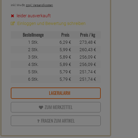
inkl. MwSt.
zzgl. Versandkosten
leider ausverkauft
Einloggen und Bewertung schreiben
Bestellmenge
Preis
Preis / kg
1 Stk.
6,
29
€
273,
48
€
2 Stk.
5,
99
€
260,
43
€
3 Stk.
5,
89
€
256,
09
€
4 Stk.
5,
89
€
256,
09
€
5 Stk.
5,
79
€
251,
74
€
6 Stk.
5,
79
€
251,
74
€
LAGERALARM
ZUM MERKZETTEL
FRAGEN ZUM ARTIKEL