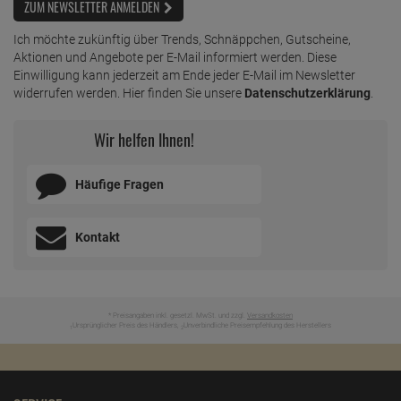
ZUM NEWSLETTER ANMELDEN
Ich möchte zukünftig über Trends, Schnäppchen, Gutscheine,
Aktionen und Angebote per E-Mail informiert werden. Diese
Einwilligung kann jederzeit am Ende jeder E-Mail im Newsletter
widerrufen werden. Hier finden Sie unsere
Datenschutzerklärung
.
Wir helfen Ihnen!
Häufige Fragen
Kontakt
* Preisangaben inkl. gesetzl. MwSt. und zzgl.
Versandkosten
Ursprünglicher Preis des Händlers,
Unverbindliche Preisempfehlung des Herstellers
1
2