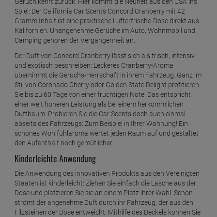
Geruch kehrt zurück. Hier kommt die Neuheit aus den USA ins
Spiel: Der California Car Scents Concord Cranberry mit 42
Gramm Inhalt ist eine praktische Lufterfrische-Dose direkt aus
Kalifornien. Unangenehme Gerüche im Auto, Wohnmobil und
Camping gehören der Vergangenheit an.
Der Duft von Concord Cranberry lässt sich als frisch, intensiv
und exotisch beschreiben: Leckeres Cranberry-Aroma
übernimmt die Geruchs-Herrschaft in ihrem Fahrzeug. Ganz im
Stil von Coronado Cherry oder Golden State Delight profitieren
Sie bis zu 60 Tage von einer fruchtigen Note. Das entspricht
einer weit höheren Leistung als bei einem herkömmlichen
Duftbaum. Probieren Sie die Car Scents doch auch einmal
abseits des Fahrzeugs: Zum Beispiel in Ihrer Wohnung! Ein
schönes Wohlfühlaroma wertet jeden Raum auf und gestaltet
den Aufenthalt noch gemütlicher.
Kinderleichte Anwendung
Die Anwendung des innovativen Produkts aus den Vereinigten
Staaten ist kinderleicht: Ziehen Sie einfach die Lasche aus der
Dose und platzieren Sie sie an einem Platz ihrer Wahl. Schon
strömt der angenehme Duft durch ihr Fahrzeug, der aus den
Filzsteinen der Dose entweicht. Mithilfe des Deckels können Sie