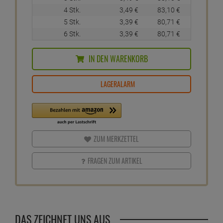
4 Stk.
3,
49
€
83,
10
€
5 Stk.
3,
39
€
80,
71
€
6 Stk.
3,
39
€
80,
71
€
IN DEN WARENKORB
LAGERALARM
ZUM MERKZETTEL
FRAGEN ZUM ARTIKEL
DAS ZEICHNET UNS AUS