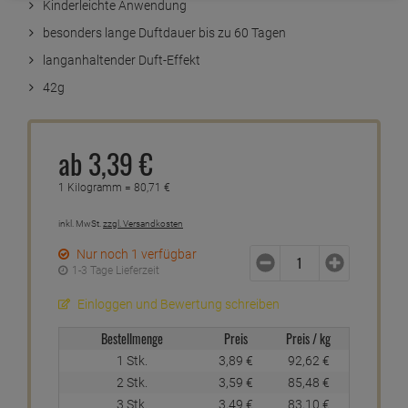
Kinderleichte Anwendung
besonders lange Duftdauer bis zu 60 Tagen
langanhaltender Duft-Effekt
42g
ab
3,
39
€
1 Kilogramm =
80,
71
€
inkl. MwSt.
zzgl. Versandkosten
Nur noch 1 verfügbar
1-3 Tage Lieferzeit
Einloggen und Bewertung schreiben
Bestellmenge
Preis
Preis / kg
1 Stk.
3,
89
€
92,
62
€
2 Stk.
3,
59
€
85,
48
€
3 Stk.
3,
49
€
83,
10
€