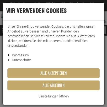
Jetzt für den Newsletter entscheiden und 5% Rabatt auf Ihre nächste Bestellung erhalten
✕
–
Zum Newsletter
WIR VERWENDEN COOKIES
0
0
MERKZETTEL
WARENK
ANMELDEN
AUFKLAPPEN
AUFKLA
ANMELDEN
MERKZETTEL
WARENKORB:
Unser Online-Shop verwendet Cookies, die uns helfen, unser
MENÜ
Angebot zu verbessern und unseren Kunden den
bestmöglichen Service zu bieten. Indem Sie auf "Akzeptieren"
klicken, erklären Sie sich mit unseren Cookie-Richtlinien
Weiter einkaufen
www.wark24.de
KFZ
Autoduft
einverstanden.
California Scents Concord Cranberry
Impressum
Datenschutz
California Scents Concord
Cranberry
ALLE AKZEPTIEREN
Artikel-Nummer:
10015432
ALLE ABLEHNEN
Kurzbeschreibung
Einstellungen öffnen
California Car Scents Lufterfrischer Concord Cranberry