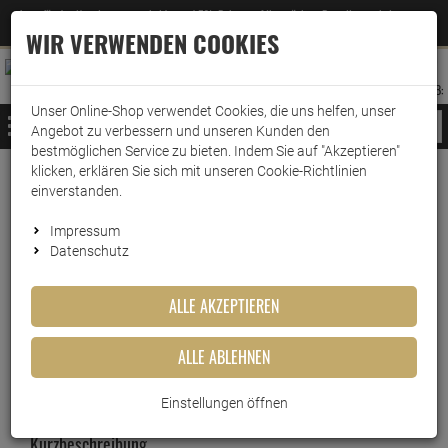
Jetzt für den Newsletter entscheiden und 5% Rabatt auf Ihre nächste Bestellung erhalten
✕
–
Zum Newsletter
WIR VERWENDEN COOKIES
0
0
MERKZETTEL
WARENK
ANMELDEN
AUFKLAPPEN
AUFKLA
ANMELDEN
MERKZETTEL
WARENKORB:
Unser Online-Shop verwendet Cookies, die uns helfen, unser
MENÜ
Angebot zu verbessern und unseren Kunden den
bestmöglichen Service zu bieten. Indem Sie auf "Akzeptieren"
klicken, erklären Sie sich mit unseren Cookie-Richtlinien
Weiter einkaufen
www.wark24.de
Küche & Haushalt
einverstanden.
Heitmann Bio Schnell Entkalker
Impressum
Datenschutz
Heitmann Bio Schnell
Entkalker
ALLE AKZEPTIEREN
Artikel-Nummer:
10013770
ALLE ABLEHNEN
Einstellungen öffnen
Kurzbeschreibung