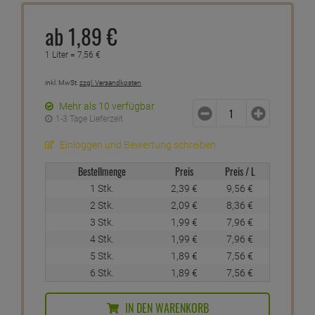
ab
1,
89
€
1 Liter =
7,
56
€
inkl. MwSt.
zzgl. Versandkosten
Mehr als 10 verfügbar
1-3 Tage Lieferzeit
Einloggen und Bewertung schreiben
Bestellmenge
Preis
Preis / L
1 Stk.
2,
39
€
9,
56
€
2 Stk.
2,
09
€
8,
36
€
3 Stk.
1,
99
€
7,
96
€
4 Stk.
1,
99
€
7,
96
€
5 Stk.
1,
89
€
7,
56
€
6 Stk.
1,
89
€
7,
56
€
IN DEN WARENKORB