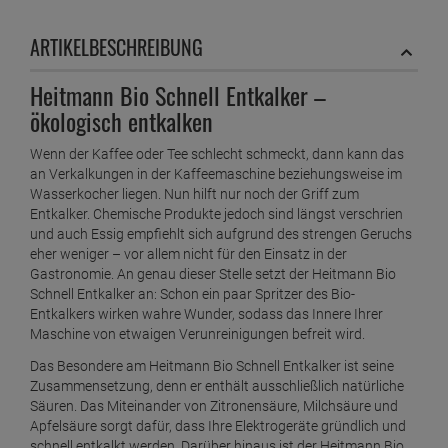
Heitmann Gallseife
ARTIKELBESCHREIBUNG
ab
0,
99
€
1 Kilogramm =
9,
90
€
Heitmann Bio Schnell Entkalker –
ökologisch entkalken
Heitmann Gallseife Fleckbürste
ab
2,
19
€
Wenn der Kaffee oder Tee schlecht schmeckt, dann kann das
1 Liter =
8,
76
€
an Verkalkungen in der Kaffeemaschine beziehungsweise im
Wasserkocher liegen. Nun hilft nur noch der Griff zum
Heitmann Gallseife Fleckenspray 250ml
Entkalker. Chemische Produkte jedoch sind längst verschrien
ab
2,
19
€
und auch Essig empfiehlt sich aufgrund des strengen Geruchs
eher weniger – vor allem nicht für den Einsatz in der
1 Liter =
8,
76
€
Gastronomie. An genau dieser Stelle setzt der Heitmann Bio
Heitmann Glaskeramik- und Edelstahl Reiniger
Schnell Entkalker an: Schon ein paar Spritzer des Bio-
Entkalkers wirken wahre Wunder, sodass das Innere Ihrer
ab
2,
19
€
Maschine von etwaigen Verunreinigungen befreit wird.
1 Liter =
8,
76
€
Das Besondere am Heitmann Bio Schnell Entkalker ist seine
Heitmann Maschinen Entkalker
Zusammensetzung, denn er enthält ausschließlich natürliche
Säuren. Das Miteinander von Zitronensäure, Milchsäure und
ab
1,
89
€
Apfelsäure sorgt dafür, dass Ihre Elektrogeräte gründlich und
1 Kilogramm =
10,
80
€
schnell entkalkt werden. Darüber hinaus ist der Heitmann Bio