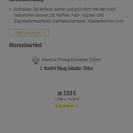
Entkalken Sie einfach, sicher und gründlich mit der Kraft
natürlicher Säuren z.B. Kaffee-, Pad-, Kapsel- und
Espressomaschinen, Kaffeeautomaten, Wasserkocher uvm.
Enthält ausschließlich natürliche Säuren wie Citronensäure,
... mehr anzeigen
Milchsäure und Apfelsäure. Er ist damit lebensmittelsauber
und gesundheitlich unbedenklich
Alternativartikel
Regelmäßiges Entkalken schützt die Elektrogeräte im
Haushalt und stellt ihre volle Leistungsfähigkeit sicher
Heitmann Bio Schnell Entkalker Leistungsstark und
2. Wark24 Flüssig Entkalker 250ml
lebensmittelsauber
Inhalt Flasche: 250ml
ab
3,
59
€
1 Liter =
14,
36
€
6