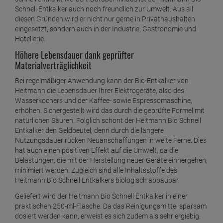
Schnell Entkalker auch noch freundlich zur Umwelt. Aus all
Heitmann Schnell-Entkalker
diesen Gründen wird er nicht nur gerne in Privathaushalten
ab
0,
59
€
eingesetzt, sondern auch in der Industrie, Gastronomie und
Hotellerie.
1 Kilogramm =
19,
67
€
Höhere Lebensdauer dank geprüfter
Heitmann Wäsche Weiss
Materialverträglichkeit
ab
0,
79
€
Bei regelmäßiger Anwendung kann der Bio-Entkalker von
1 Kilogramm =
15,
80
€
Heitmann die Lebensdauer Ihrer Elektrogeräte, also des
Wasserkochers und der Kaffee- sowie Espressomaschine,
Heitmann Wäsche Weiß flüssig
erhöhen. Sichergestellt wird das durch die geprüfte Formel mit
ab
2,
19
€
natürlichen Säuren. Folglich schont der Heitmann Bio Schnell
1 Liter =
4,
38
€
Entkalker den Geldbeutel, denn durch die längere
Nutzungsdauer rücken Neuanschaffungen in weite Ferne. Dies
Heitmann Wäsche Weiss Tücher
hat auch einen positiven Effekt auf die Umwelt, da die
Belastungen, die mit der Herstellung neuer Geräte einhergehen,
ab
2,
09
€
minimiert werden. Zugleich sind alle Inhaltsstoffe des
1 Stück =
2,
09
€
Heitmann Bio Schnell Entkalkers biologisch abbaubar.
Geliefert wird der Heitmann Bio Schnell Entkalker in einer
praktischen 250-ml-Flasche. Da das Reinigungsmittel sparsam
dosiert werden kann, erweist es sich zudem als sehr ergiebig.