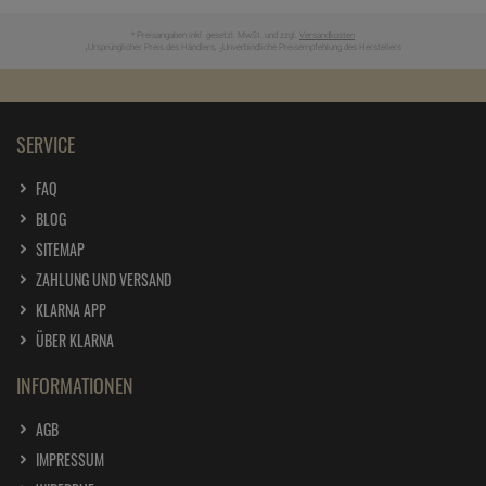
* Preisangaben inkl. gesetzl. MwSt. und zzgl.
Versandkosten
Ursprünglicher Preis des Händlers,
Unverbindliche Preisempfehlung des Herstellers
1
2
SERVICE
FAQ
BLOG
SITEMAP
ZAHLUNG UND VERSAND
KLARNA APP
ÜBER KLARNA
INFORMATIONEN
AGB
IMPRESSUM