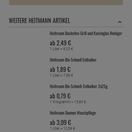
WEITERE HEITMANN ARTIKEL
Heitmann Backofen-Grill und Kaminglas Reiniger
ab
2,
49
€
1 Liter =
6,
23
€
Heitmann Bio Schnell Entkalker
ab
1,
89
€
1 Liter =
7,
56
€
Heitmann Bio Schnell-Entkalker 2x25g
ab
0,
79
€
1 Kilogramm =
15,
80
€
Heitmann Daunen Waschpflege
ab
3,
09
€
1 Liter =
12,
36
€