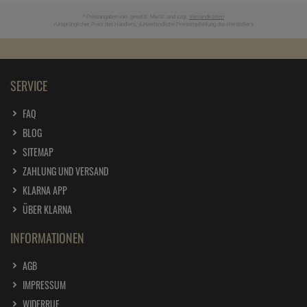
* Preisangaben inkl. gesetzl. MwSt. und zzgl.
Versandkosten
Ursprünglicher Preis des Händlers,
Unverbindliche Preisempfehlung des Herstellers
1
2
SERVICE
FAQ
BLOG
SITEMAP
ZAHLUNG UND VERSAND
KLARNA APP
ÜBER KLARNA
INFORMATIONEN
AGB
IMPRESSUM
WIDERRUF