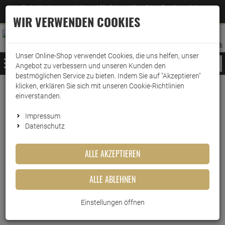
Jetzt für den Newsletter entscheiden und 5% Rabatt auf Ihre nächste Bestellung erhalten
✕
–
Zum Newsletter
WIR VERWENDEN COOKIES
0
0
MERKZETTEL
WARENK
ANMELDEN
AUFKLAPPEN
AUFKLA
ANMELDEN
MERKZETTEL
WARENKORB:
Unser Online-Shop verwendet Cookies, die uns helfen, unser
MENÜ
Angebot zu verbessern und unseren Kunden den
bestmöglichen Service zu bieten. Indem Sie auf "Akzeptieren"
klicken, erklären Sie sich mit unseren Cookie-Richtlinien
Weiter einkaufen
www.wark24.de
Küche & Haushalt
Kaffeemaschinenzubehör
Alternative Wasserfilter
einverstanden.
Wark24 Wasserfilter kompatibel mit Sage Appliance…
Impressum
Datenschutz
Wark24 Wasserfilter
ALLE AKZEPTIEREN
kompatibel mit Sage
Appliances BES008
ALLE ABLEHNEN
Artikel-Nummer:
10014738
Einstellungen öffnen