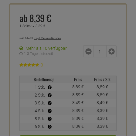
ab
8,
39
€
1 Stück =
8,
39
€
inkl. MwSt.
zzgl. Versandkosten
Mehr als 10 verfügbar
1-3 Tage Lieferzeit
3
Bestellmenge
Preis
Preis / Stk
8,
89
€
8,
89
€
1 Stk.
8,
59
€
8,
59
€
2 Stk.
8,
49
€
8,
49
€
3 Stk.
8,
39
€
8,
39
€
4 Stk.
8,
39
€
8,
39
€
5 Stk.
8,
39
€
8,
39
€
6 Stk.