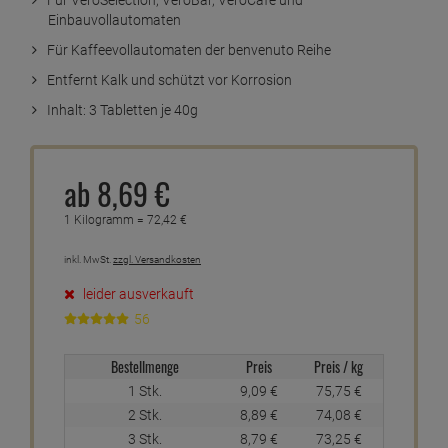
Einbauvollautomaten
Für Kaffeevollautomaten der benvenuto Reihe
Entfernt Kalk und schützt vor Korrosion
Inhalt: 3 Tabletten je 40g
ab
8,
69
€
1 Kilogramm =
72,
42
€
inkl. MwSt.
zzgl. Versandkosten
leider ausverkauft
56
Bestellmenge
Preis
Preis / kg
1 Stk.
9,
09
€
75,
75
€
2 Stk.
8,
89
€
74,
08
€
3 Stk.
8,
79
€
73,
25
€