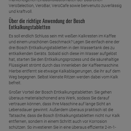
VeroSelection, VeroBar, VeroCafe sowie benvenuto zuverlässig
und kraftvoll.
Über die richtige Anwendung der Bosch
Entkalkungstabletten
Es soll endlich Schluss sein mit weißen Kalkresten im Kaffee
und einem unschönen Geschmack? Legen Sie einfach eine der
drei Bosch Entkalkungstabletten in den Wassertank des zu
entkalkenden Geräts. Sobald sich diese im Wasser aufgelöst
hat, starten Sie den Entkalkungsprozess und die säurehaltige
Flüssigkeit strömt durch das Innenleben der Kaffeemaschine.
Hierbei entfernt sie etwaige Kalkablagerungen, die ihr auf dem
Weg begegnen. Selbst kleinste Ritzen werden dabei vom Kalk
befreit.
Großer Vorteil der Bosch Entkalkungstabletten: Sie gehen
überaus materialschonend ans Werk, sodass Sie darauf
vertrauen können, dass Ihre Maschine auf lange Sicht an
Lebensdauer gewinnt. Außerdem überaus praktisch ist die
Tatsache, dass die Bosch Entkalkungstabletten nicht nur Kalk
entfernen, sondern in einem Schritt auch vor Korrosion
schützen. So investieren Sie in eine überaus effiziente 2-in-1-