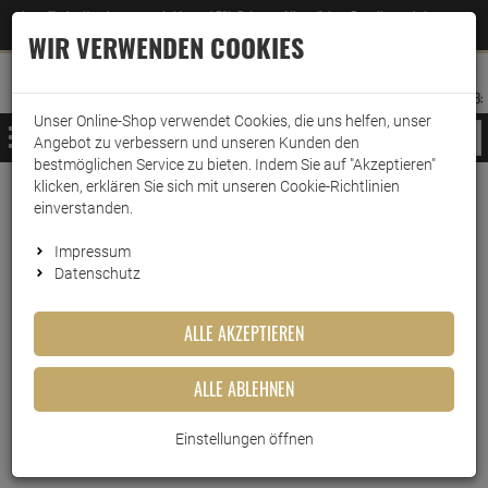
Jetzt für den Newsletter entscheiden und 5% Rabatt auf Ihre nächste Bestellung erhalten
✕
–
Zum Newsletter
WIR VERWENDEN COOKIES
0
0
MERKZETTEL
WARENK
ANMELDEN
AUFKLAPPEN
AUFKLA
ANMELDEN
MERKZETTEL
WARENKORB:
Unser Online-Shop verwendet Cookies, die uns helfen, unser
MENÜ
Angebot zu verbessern und unseren Kunden den
bestmöglichen Service zu bieten. Indem Sie auf "Akzeptieren"
klicken, erklären Sie sich mit unseren Cookie-Richtlinien
Weiter einkaufen
www.wark24.de
Küche & Haushalt
Kaffeemaschinenzubehör
Entkalker
einverstanden.
Bosch Entkalkungstabletten VeroSeries TCZ8002A 2…
Impressum
Datenschutz
Bosch Entkalkungstabletten
ALLE AKZEPTIEREN
VeroSeries TCZ8002A 2in1
ALLE ABLEHNEN
Artikel-Nummer:
10010562
Einstellungen öffnen