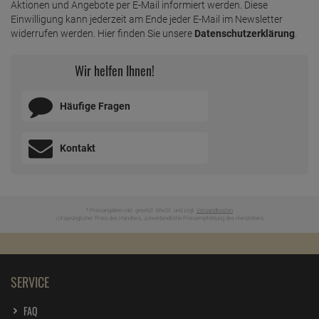
Aktionen und Angebote per E-Mail informiert werden. Diese
Einwilligung kann jederzeit am Ende jeder E-Mail im Newsletter
widerrufen werden. Hier finden Sie unsere
Datenschutzerklärung
.
Wir helfen Ihnen!
Häufige Fragen
Kontakt
* Preisangaben inkl. gesetzl. MwSt. und zzgl.
Versandkosten
Ursprünglicher Preis des Händlers,
Unverbindliche Preisempfehlung des Herstellers
1
2
SERVICE
FAQ