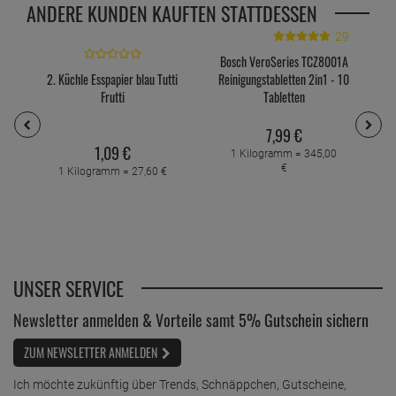
ANDERE KUNDEN KAUFTEN STATTDESSEN
29
Bosch VeroSeries TCZ8001A
D
2. Küchle Esspapier blau Tutti
Reinigungstabletten 2in1 - 10
Frutti
Tabletten
7,
99
€
1,
09
€
1 Kilogramm =
345,
00
€
1 Kilogramm =
27,
60
€
UNSER SERVICE
Newsletter anmelden & Vorteile samt 5% Gutschein sichern
ZUM NEWSLETTER ANMELDEN
Ich möchte zukünftig über Trends, Schnäppchen, Gutscheine,