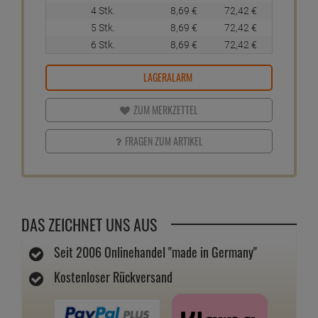
4 Stk.
8,
69
€
72,
42
€
5 Stk.
8,
69
€
72,
42
€
6 Stk.
8,
69
€
72,
42
€
LAGERALARM
ZUM MERKZETTEL
FRAGEN ZUM ARTIKEL
DAS ZEICHNET UNS AUS
Seit 2006 Onlinehandel "made in Germany"
Kostenloser Rückversand