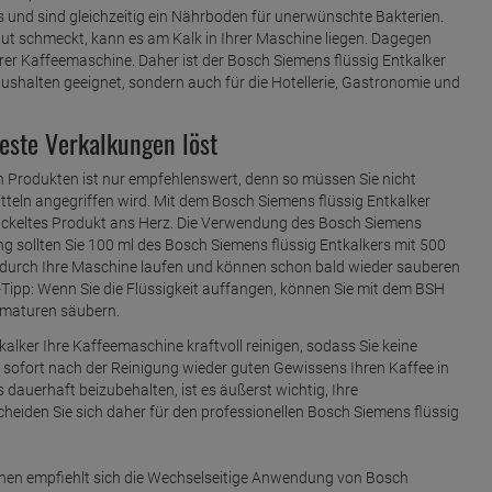
und sind gleichzeitig ein Nährboden für unerwünschte Bakterien.
gut schmeckt, kann es am Kalk in Ihrer Maschine liegen. Dagegen
rer Kaffeemaschine. Daher ist der Bosch Siemens flüssig Entkalker
ushalten geeignet, sondern auch für die Hotellerie, Gastronomie und
teste Verkalkungen löst
n Produkten ist nur empfehlenswert, denn so müssen Sie nicht
teln angegriffen wird. Mit dem Bosch Siemens flüssig Entkalker
twickeltes Produkt ans Herz. Die Verwendung des Bosch Siemens
ng sollten Sie 100 ml des Bosch Siemens flüssig Entkalkers mit 500
t durch Ihre Maschine laufen und können schon bald wieder sauberen
-Tipp: Wenn Sie die Flüssigkeit auffangen, können Sie mit dem BSH
Armaturen säubern.
kalker Ihre Kaffeemaschine kraftvoll reinigen, sodass Sie keine
 sofort nach der Reinigung wieder guten Gewissens Ihren Kaffee in
dauerhaft beizubehalten, ist es äußerst wichtig, Ihre
eiden Sie sich daher für den professionellen Bosch Siemens flüssig
nen empfiehlt sich die Wechselseitige Anwendung von Bosch