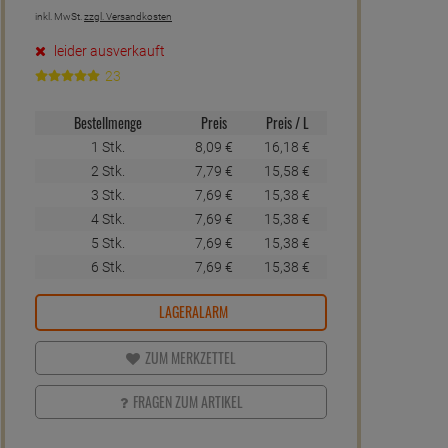
inkl. MwSt.
zzgl. Versandkosten
leider ausverkauft
23
Bestellmenge
Preis
Preis / L
1 Stk.
8,
09
€
16,
18
€
2 Stk.
7,
79
€
15,
58
€
3 Stk.
7,
69
€
15,
38
€
4 Stk.
7,
69
€
15,
38
€
5 Stk.
7,
69
€
15,
38
€
6 Stk.
7,
69
€
15,
38
€
LAGERALARM
ZUM MERKZETTEL
FRAGEN ZUM ARTIKEL