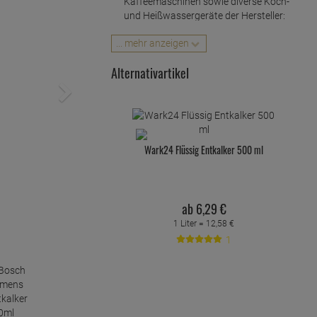
Kaffeemaschinen sowie diverse Koch-
und Heißwassergeräte der Hersteller:
Bosch, Siemens, Neff, Gaggenau Bosch
... mehr anzeigen
Eine Flasche flüssig Kalklöser
beinhaltet 500ml und ist für ca. 5
Alternativartikel
Anwendungen ausreichend
Einfache Anwendung, entfernt
Kalkablagerungen sicher, zuverlässig
und kraftvoll
Wark24 Flüssig Entkalker 500 ml
Original Reiniger von BOSCH-Siemens
Hausgeräte
Inhalt: 500ml
ab
6,
29
€
1 Liter =
12,
58
€
1