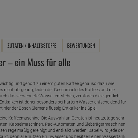
ZUTATEN / INHALTSSTOFFE
BEWERTUNGEN
r – ein Muss für alle
r wichtig und gehört zu einem guten Kaffee genauso dazu wie
es nicht oft genug, leiden der Geschmack des Kaffees und die
urch das verwendete Wasser entstehen, zerstören die eigentlich
ntkalken ist daher besonders bei hartem Wasser entscheidend für
hier der Bosch Siemens flüssig Entkalker ins Spiel.
 eine Kaffeemaschine. Die Auswahl an Geräten ist heutzutage sehr
omaten, Kapselmaschinen, Pad-Automaten und Siebträgermaschinen.
sen regelmäßig gereinigt und entkalkt werden. Dabei wird jede der
kalkt, denn alle nutzen Brühwasser und besitzen einen Wassertank.