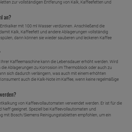
letten
zur vollständigen Entferung von Kalk, Kaffeefetten und
ml an?
Entkalker mit 100 ml Wasser verdünnen. Anschließend die
 damit Kalk, Kaffeefett und andere Ablagerungen vollständig
 spülen, dann können sie wieder sauberen und leckeren Kaffee
?
 Ihrer Kaffeemaschine kann die Lebensdauer erhöht werden. Wird
ch die Ablagerungen zu Korrosion im Thermoblock oder auch zu
nn sich dadurch verlängern, was auch mit einem erhöhten
 Konsument auch die Kalk-Note im Kaffee, wenn keine regelmäßige
 werden?
ntkalkung von Kaffeevollautomaten verwendet werden. Er ist für die
Neff geeignet. Speziell bei Kaffeevollautomaten und
 mit Bosch/Siemens Reinigungstabletten empfohlen, um ein