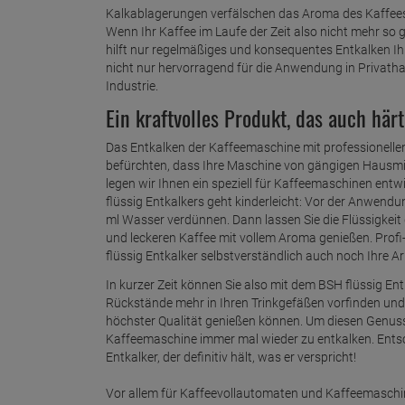
Kalkablagerungen verfälschen das Aroma des Kaffees 
Wenn Ihr Kaffee im Laufe der Zeit also nicht mehr so 
hilft nur regelmäßiges und konsequentes Entkalken Ih
nicht nur hervorragend für die Anwendung in Privatha
Industrie.
Ein kraftvolles Produkt, das auch här
Das Entkalken der Kaffeemaschine mit professionelle
befürchten, dass Ihre Maschine von gängigen Hausmit
legen wir Ihnen ein speziell für Kaffeemaschinen en
flüssig Entkalkers geht kinderleicht: Vor der Anwendu
ml Wasser verdünnen. Dann lassen Sie die Flüssigkei
und leckeren Kaffee mit vollem Aroma genießen. Profi
flüssig Entkalker selbstverständlich auch noch Ihre 
In kurzer Zeit können Sie also mit dem BSH flüssig Ent
Rückstände mehr in Ihren Trinkgefäßen vorfinden und
höchster Qualität genießen können. Um diesen Genuss 
Kaffeemaschine immer mal wieder zu entkalken. Entsch
Entkalker, der definitiv hält, was er verspricht!
Vor allem für Kaffeevollautomaten und Kaffeemaschi