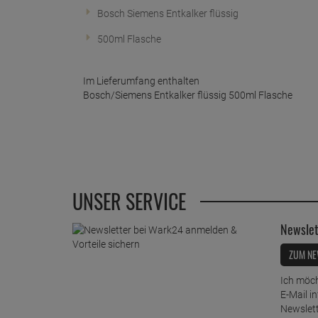
Bosch Siemens Entkalker flüssig
500ml Flasche
Im Lieferumfang enthalten
Bosch/Siemens Entkalker flüssig 500ml Flasche
UNSER SERVICE
Newslet
ZUM NE
Ich möch
E-Mail i
Newslett