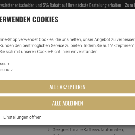
Newsletter entscheiden und 5% Rabatt auf Ihre nächste Bestellung erhalten –
Zum 
VERWENDEN COOKIES
line-Shop verwendet Cookies, die uns helfen, unser Angebot zu verbesse
Kunden den bestmöglichen Service zu bieten. Indem Sie auf "Akzeptieren" 
EL- & GASTROBEDARF
DROGERIE
KÜCHE & HAUSHALT
KFZ
SCANPART
HANS
Sie sich mit unseren Cookie-Richtlinien einverstanden.
essum
eemaschinenzubehör
Entkalker
Bosch Siemens Entkalker 500ml
schutz
ker 500ml
ALLE AKZEPTIEREN
ALLE ABLEHNEN
Einstellungen öffnen
Kurzbeschreibung
Geeignet für alle Kaffeevollautomaten,