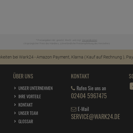
* Preisangaben inkl. gesetzl. MwSt. und zzgl.
Versandkosten
Ursprünglicher Preis des Händlers,
Unverbindliche Preisempfehlung des Herstellers
1
2
ÜBER UNS
KONTAKT
S
Rufen Sie uns an
UNSER UNTERNEHMEN
02404 5967475
IHRE VORTEILE
KONTAKT
E-Mail
UNSER TEAM
SERVICE@WARK24.DE
GLOSSAR