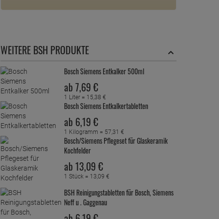
WEITERE BSH PRODUKTE
Bosch Siemens Entkalker 500ml
ab
7,
69
€
1 Liter =
15,
38
€
Bosch Siemens Entkalkertabletten
ab
6,
19
€
1 Kilogramm =
57,
31
€
Bosch/Siemens Pflegeset für Glaskeramik
Kochfelder
ab
13,
09
€
1 Stück =
13,
09
€
BSH Reinigungstabletten für Bosch, Siemens
Neff u . Gaggenau
ab
6,
19
€