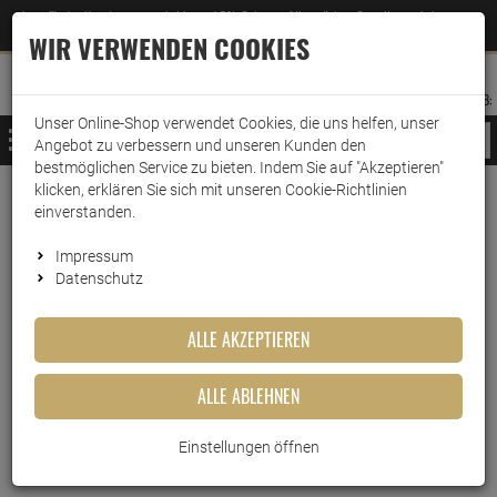
Jetzt für den Newsletter entscheiden und 5% Rabatt auf Ihre nächste Bestellung erhalten
✕
–
Zum Newsletter
WIR VERWENDEN COOKIES
0
0
MERKZETTEL
WARENK
ANMELDEN
AUFKLAPPEN
AUFKLA
ANMELDEN
MERKZETTEL
WARENKORB:
Unser Online-Shop verwendet Cookies, die uns helfen, unser
MENÜ
Angebot zu verbessern und unseren Kunden den
bestmöglichen Service zu bieten. Indem Sie auf "Akzeptieren"
klicken, erklären Sie sich mit unseren Cookie-Richtlinien
Weiter einkaufen
www.wark24.de
Küche & Haushalt
Kaffeemaschinenzubehör
Entkalker
einverstanden.
Caffenu Eco Entkalker 200ml
Impressum
Datenschutz
Caffenu Eco Entkalker 200ml
ALLE AKZEPTIEREN
Artikel-Nummer:
10016252
ALLE ABLEHNEN
Einstellungen öffnen