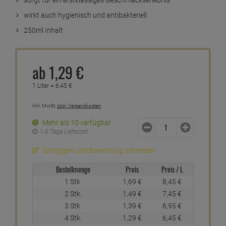
wirkt auch hygienisch und antibakteriell
250ml Inhalt
ab
1,
29
€
1 Liter =
6,
45
€
inkl. MwSt.
zzgl. Versandkosten
Mehr als 10 verfügbar
1-3 Tage Lieferzeit
Einloggen und Bewertung schreiben
Bestellmenge
Preis
Preis / L
1 Stk.
1,
69
€
8,
45
€
2 Stk.
1,
49
€
7,
45
€
3 Stk.
1,
39
€
6,
95
€
4 Stk.
1,
29
€
6,
45
€