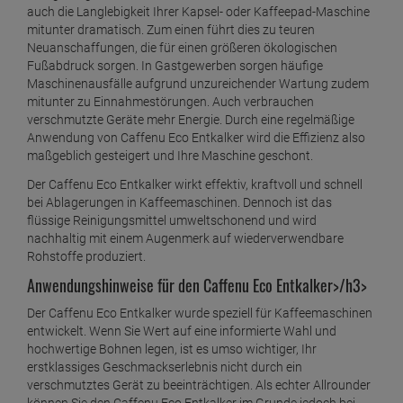
auch die Langlebigkeit Ihrer Kapsel- oder Kaffeepad-Maschine
mitunter dramatisch. Zum einen führt dies zu teuren
Neuanschaffungen, die für einen größeren ökologischen
Fußabdruck sorgen. In Gastgewerben sorgen häufige
Maschinenausfälle aufgrund unzureichender Wartung zudem
mitunter zu Einnahmestörungen. Auch verbrauchen
verschmutzte Geräte mehr Energie. Durch eine regelmäßige
Anwendung von Caffenu Eco Entkalker wird die Effizienz also
maßgeblich gesteigert und Ihre Maschine geschont.
Der Caffenu Eco Entkalker wirkt effektiv, kraftvoll und schnell
bei Ablagerungen in Kaffeemaschinen. Dennoch ist das
flüssige Reinigungsmittel umweltschonend und wird
nachhaltig mit einem Augenmerk auf wiederverwendbare
Rohstoffe produziert.
Anwendungshinweise für den Caffenu Eco Entkalker>/h3>
Der Caffenu Eco Entkalker wurde speziell für Kaffeemaschinen
entwickelt. Wenn Sie Wert auf eine informierte Wahl und
hochwertige Bohnen legen, ist es umso wichtiger, Ihr
erstklassiges Geschmackserlebnis nicht durch ein
verschmutztes Gerät zu beeinträchtigen. Als echter Allrounder
können Sie den Caffenu Eco Entkalker im Grunde jedoch bei