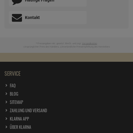
Kontakt
* Preisangaben inkl. gesetzl. MwSt. und zzgl.
Versandkosten
Ursprünglicher Preis des Händlers,
Unverbindliche Preisempfehlung des Herstellers
1
2
SERVICE
FAQ
BLOG
SITEMAP
ZAHLUNG UND VERSAND
KLARNA APP
ÜBER KLARNA