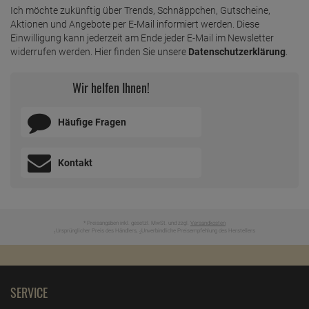
Ich möchte zukünftig über Trends, Schnäppchen, Gutscheine,
Aktionen und Angebote per E-Mail informiert werden. Diese
Einwilligung kann jederzeit am Ende jeder E-Mail im Newsletter
widerrufen werden. Hier finden Sie unsere
Datenschutzerklärung
.
Wir helfen Ihnen!
Häufige Fragen
Kontakt
* Preisangaben inkl. gesetzl. MwSt. und zzgl.
Versandkosten
Ursprünglicher Preis des Händlers,
Unverbindliche Preisempfehlung des Herstellers
1
2
SERVICE