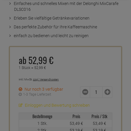
Einfaches und schnelles Mixen mit der Delonghi MixCarafe
DLSC016
Erleben Sie vielfältige Getränkevariationen
Das perfekte Zubehör für Ihre Kaffeemaschine
einfach zu bedienen und leicht zu reinigen
ab
52,
99
€
1 Stück =
52,
99
€
inkl. MwSt.
zzgl. Versandkosten
Nur noch 3 verfügbar
1-3 Tage Lieferzeit
Einloggen und Bewertung schreiben
Bestellmenge
Preis
Preis / Stk
1 Stk.
53,
49
€
53,
49
€
2 Stk.
53,
19
€
53,
19
€