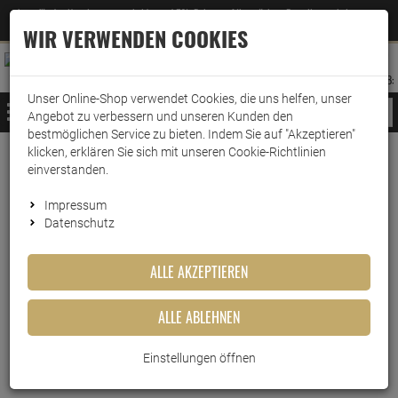
Jetzt für den Newsletter entscheiden und 5% Rabatt auf Ihre nächste Bestellung erhalten
✕
–
Zum Newsletter
WIR VERWENDEN COOKIES
0
0
MERKZETTEL
WARENK
ANMELDEN
AUFKLAPPEN
AUFKLA
ANMELDEN
MERKZETTEL
WARENKORB:
Unser Online-Shop verwendet Cookies, die uns helfen, unser
MENÜ
Angebot zu verbessern und unseren Kunden den
bestmöglichen Service zu bieten. Indem Sie auf "Akzeptieren"
klicken, erklären Sie sich mit unseren Cookie-Richtlinien
Weiter einkaufen
www.wark24.de
Küche & Haushalt
Kaffeemaschinenzubehör
Milchschläuche & Co.
einverstanden.
Delonghi MixCarafe DLSC016
Impressum
Datenschutz
Delonghi MixCarafe DLSC016
ALLE AKZEPTIEREN
Artikel-Nummer:
10015727
ALLE ABLEHNEN
Kurzbeschreibung
Einstellungen öffnen
Genießen Sie perfekten Kaffeegenuss mit der Delonghi
MixCarafe DLSC016