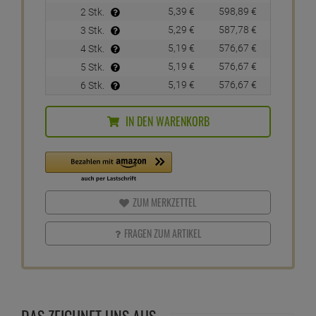
5,
39
€
598,
89
€
2 Stk.
5,
29
€
587,
78
€
3 Stk.
5,
19
€
576,
67
€
4 Stk.
5,
19
€
576,
67
€
5 Stk.
5,
19
€
576,
67
€
6 Stk.
IN DEN WARENKORB
ZUM MERKZETTEL
FRAGEN ZUM ARTIKEL