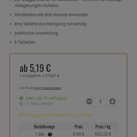
Ablagerungen mühelos
mindestens alle drei Monate anwenden
eine Tablette pro Reinigung notwendig
praktische Anwendung
6 Tabletten
ab
5,
19
€
1 Kilogramm =
576,
67
€
inkl. MwSt.
zzgl. Versandkosten
Mehr als 10 verfügbar
1-3 Tage Lieferzeit
Einloggen und Bewertung schreiben
Bestellmenge
Preis
Preis / kg
5,
69
€
632,
22
€
1 Stk.