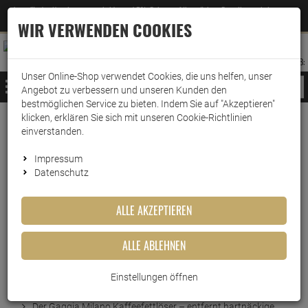
Jetzt für den Newsletter entscheiden und 5% Rabatt auf Ihre nächste Bestellung erhalten
✕
–
Zum Newsletter
WIR VERWENDEN COOKIES
0
0
MERKZETTEL
WARENK
ANMELDEN
AUFKLAPPEN
AUFKLA
ANMELDEN
MERKZETTEL
WARENKORB:
Unser Online-Shop verwendet Cookies, die uns helfen, unser
MENÜ
Angebot zu verbessern und unseren Kunden den
bestmöglichen Service zu bieten. Indem Sie auf "Akzeptieren"
klicken, erklären Sie sich mit unseren Cookie-Richtlinien
Weiter einkaufen
www.wark24.de
Küche & Haushalt
Kaffeemaschinenzubehör
Reinigungstabletten
einverstanden.
Gaggia Milano Kaffeefettlöser
Impressum
Datenschutz
Gaggia Milano Kaffeefettlöser
ALLE AKZEPTIEREN
Artikel-Nummer:
10015102
ALLE ABLEHNEN
Einstellungen öffnen
Kurzbeschreibung
Der Gaggia Milano Kaffeefettlöser – entfernt hartnäckige