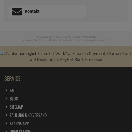
Kontakt
* Preisangaben inkl. gesetzl. MwSt. und zzgl.
Versandkosten
Ursprünglicher Preis des Händlers,
Unverbindliche Preisempfehlung des Herstellers
1
2
SERVICE
FAQ
BLOG
SITEMAP
ZAHLUNG UND VERSAND
KLARNA APP
ÜBER KLARNA