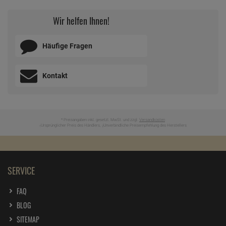
Wir helfen Ihnen!
Häufige Fragen
Kontakt
* Preisangaben inkl. gesetzl. MwSt. und zzgl.
Versandkosten
Ursprünglicher Preis des Händlers,
Unverbindliche Preisempfehlung des Herstellers
1
2
SERVICE
FAQ
BLOG
SITEMAP