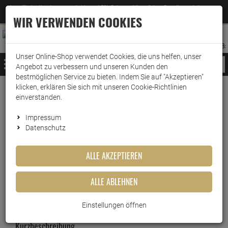
Jetzt für den Newsletter entscheiden und 5% Rabatt auf Ihre nächste Bestellung erhalten
✕
–
Zum Newsletter
WIR VERWENDEN COOKIES
0
0
MERKZETTEL
WARENK
ANMELDEN
AUFKLAPPEN
AUFKLA
ANMELDEN
MERKZETTEL
WARENKORB:
Unser Online-Shop verwendet Cookies, die uns helfen, unser
MENÜ
Angebot zu verbessern und unseren Kunden den
bestmöglichen Service zu bieten. Indem Sie auf "Akzeptieren"
klicken, erklären Sie sich mit unseren Cookie-Richtlinien
Weiter einkaufen
www.wark24.de
Küche & Haushalt
Kaffeemaschinenzubehör
Reinigungstabletten
einverstanden.
Krups Reinigungstabletten XS 3000
Impressum
Datenschutz
Krups Reinigungstabletten XS
ALLE AKZEPTIEREN
3000
ALLE ABLEHNEN
Artikel-Nummer:
10000220
Einstellungen öffnen
Kurzbeschreibung