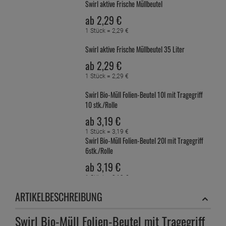
Swirl aktive Frische Müllbeutel
ab
2,
29
€
1 Stück =
2,
29
€
Swirl aktive Frische Müllbeutel 35 Liter
ab
2,
29
€
1 Stück =
2,
29
€
Swirl Bio-Müll Folien-Beutel 10l mit Tragegriff
10 stk./Rolle
ab
3,
19
€
1 Stück =
3,
19
€
Swirl Bio-Müll Folien-Beutel 20l mit Tragegriff
6stk./Rolle
ab
3,
19
€
1 Stück =
3,
19
€
Swirl Bio-Müll Folien-Beutel 35l mit Tragegriff
ARTIKELBESCHREIBUNG
6stk./Rolle
ab
3,
19
€
Swirl Bio-Müll Folien-Beutel mit Tragegriff
1 Stück =
3,
19
€