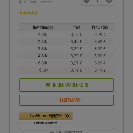
1-3 Tage Lieferzeit
1
Bestellmenge
Preis
Preis / Stk
1 Stk.
3,
79
€
3,
79
€
2 Stk.
3,
49
€
3,
49
€
3 Stk.
3,
39
€
3,
39
€
4 Stk.
3,
39
€
3,
39
€
8 Stk.
3,
29
€
3,
29
€
16 Stk.
3,
19
€
3,
19
€
IN DEN WARENKORB
LAGERALARM
ZUM MERKZETTEL