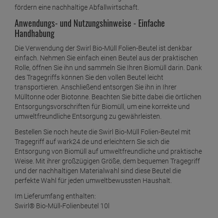
fördern eine nachhaltige Abfallwirtschaft.
Swirl Tragegriff Müllbeutel 10L ( 37 stk./ Rolle )
Anwendungs- und Nutzungshinweise - Einfache
ab
1,
39
€
Handhabung
1 Stück =
1,
39
€
Die Verwendung der Swirl Bio-Müll Folien-Beutel ist denkbar
Swirl Tragegriff Müllbeutel 20L ( 20 stk./ Rolle )
einfach. Nehmen Sie einfach einen Beutel aus der praktischen
ab
1,
39
€
Rolle, öffnen Sie ihn und sammeln Sie Ihren Biomüll darin. Dank
des Tragegriffs können Sie den vollen Beutel leicht
1 Stück =
1,
39
€
transportieren. Anschließend entsorgen Sie ihn in Ihrer
Swirl Tragegriff Müllbeutel 35L ( 15 stk./ Rolle )
Mülltonne oder Biotonne. Beachten Sie bitte dabei die örtlichen
Entsorgungsvorschriften für Biomüll, um eine korrekte und
ab
1,
49
€
umweltfreundliche Entsorgung zu gewährleisten.
1 Stück =
1,
49
€
Bestellen Sie noch heute die Swirl Bio-Müll Folien-Beutel mit
Swirl Tragegriff Müllbeutel 5 Liter
Tragegriff auf wark24.de und erleichtern Sie sich die
Entsorgung von Biomüll auf umweltfreundliche und praktische
ab
1,
39
€
Weise. Mit ihrer großzügigen Größe, dem bequemen Tragegriff
1 Stück =
1,
39
€
und der nachhaltigen Materialwahl sind diese Beutel die
perfekte Wahl für jeden umweltbewussten Haushalt.
Swirl Zugband Müllbeutel 20 Liter
Im Lieferumfang enthalten:
ab
1,
59
€
Swirl® Bio-Müll-Folienbeutel 10l
1 Stück =
1,
59
€