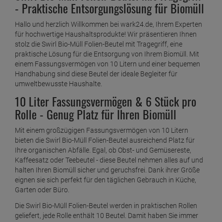
- Praktische Entsorgungslösung für Biomüll
Swirl Bio-Müll-Papier-Beutel 10L 10 Stück
ab
1,
69
€
Hallo und herzlich Willkommen bei wark24.de, Ihrem Experten
1 Stück =
1,
69
€
für hochwertige Haushaltsprodukte! Wir präsentieren Ihnen
stolz die Swirl Bio-Müll Folien-Beutel mit Tragegriff, eine
Swirl Fixierband Müllbeutel 10L ( 15 stk./ Rolle )
praktische Lösung für die Entsorgung von Ihrem Biomüll. Mit
ab
2,
29
€
einem Fassungsvermögen von 10 Litern und einer bequemen
Handhabung sind diese Beutel der ideale Begleiter für
1 Stück =
2,
29
€
umweltbewusste Haushalte.
Swirl Fixierband Müllbeutel 20L ( 15 stk./ Rolle )
10 Liter Fassungsvermögen & 6 Stück pro
ab
2,
19
€
Rolle - Genug Platz für Ihren Biomüll
1 Stück =
2,
19
€
Mit einem großzügigen Fassungsvermögen von 10 Litern
Swirl Fixierband Müllbeutel 35L ( 10 stk./ Rolle )
bieten die Swirl Bio-Müll Folien-Beutel ausreichend Platz für
Ihre organischen Abfälle. Egal, ob Obst- und Gemüsereste,
ab
2,
29
€
Kaffeesatz oder Teebeutel - diese Beutel nehmen alles auf und
1 Stück =
2,
29
€
halten Ihren Biomüll sicher und geruchsfrei. Dank ihrer Größe
eignen sie sich perfekt für den täglichen Gebrauch in Küche,
Swirl Fixierband Müllbeutel 60L ( 10 stk./ Rolle )
Garten oder Büro.
ab
2,
29
€
Die Swirl Bio-Müll Folien-Beutel werden in praktischen Rollen
1 Stück =
2,
29
€
geliefert, jede Rolle enthält 10 Beutel. Damit haben Sie immer