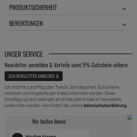
PRODUKTSICHERHEIT
Swirl Zugband Müllbeutel 35 Liter
ab
1,
79
€
BEWERTUNGEN
1 Stück =
1,
79
€
Swirl Zugband Müllbeutel 60 Liter
ab
1,
79
€
1 Stück =
1,
79
€
UNSER SERVICE
Newsletter anmelden & Vorteile samt 5% Gutschein sichern
ZUM NEWSLETTER ANMELDEN
Ich möchte zukünftig über Trends, Schnäppchen, Gutscheine,
Aktionen und Angebote per E-Mail informiert werden. Diese
Einwilligung kann jederzeit am Ende jeder E-Mail im Newsletter
widerrufen werden. Hier finden Sie unsere
Datenschutzerklärung
.
Wir helfen Ihnen!
Häufige Fragen