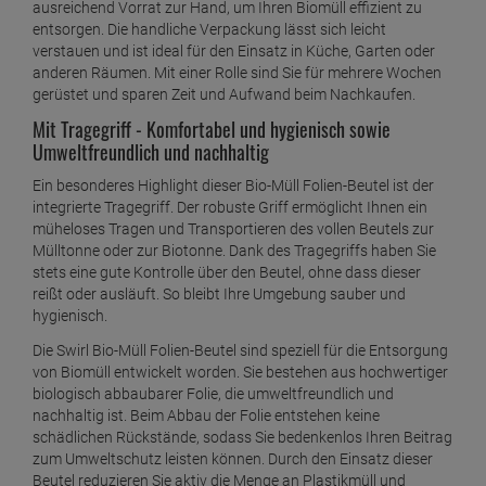
ausreichend Vorrat zur Hand, um Ihren Biomüll effizient zu
Swirl Öko Müllbeutel 20L ( 18 stk./ Rolle ) mit
entsorgen. Die handliche Verpackung lässt sich leicht
Zugband
verstauen und ist ideal für den Einsatz in Küche, Garten oder
ab
2,
29
€
anderen Räumen. Mit einer Rolle sind Sie für mehrere Wochen
gerüstet und sparen Zeit und Aufwand beim Nachkaufen.
1 Stück =
2,
29
€
Swirl Öko Müllbeutel 35L 12 stk./ Rolle mit
Mit Tragegriff - Komfortabel und hygienisch sowie
Zugband
Umweltfreundlich und nachhaltig
ab
2,
29
€
Ein besonderes Highlight dieser Bio-Müll Folien-Beutel ist der
1 Stück =
2,
29
€
integrierte Tragegriff. Der robuste Griff ermöglicht Ihnen ein
Swirl Schwerlast Säcke 120L 12 stk./ Rolle
müheloses Tragen und Transportieren des vollen Beutels zur
ab
4,
69
€
Mülltonne oder zur Biotonne. Dank des Tragegriffs haben Sie
stets eine gute Kontrolle über den Beutel, ohne dass dieser
1 Stück =
4,
69
€
reißt oder ausläuft. So bleibt Ihre Umgebung sauber und
Swirl Schwerlast Säcke 240L 5 stk./ Rolle
hygienisch.
ab
5,
09
€
Die Swirl Bio-Müll Folien-Beutel sind speziell für die Entsorgung
1 Stück =
5,
09
€
von Biomüll entwickelt worden. Sie bestehen aus hochwertiger
biologisch abbaubarer Folie, die umweltfreundlich und
Swirl Schwerlast Säcke 60L 12 stk./ Rolle
nachhaltig ist. Beim Abbau der Folie entstehen keine
ab
2,
99
€
schädlichen Rückstände, sodass Sie bedenkenlos Ihren Beitrag
zum Umweltschutz leisten können. Durch den Einsatz dieser
1 Stück =
2,
99
€
Beutel reduzieren Sie aktiv die Menge an Plastikmüll und