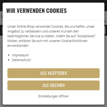
Jetzt für den Newsletter entscheiden und 5% Rabatt auf Ihre nächste Bestellung erhalten
✕
–
Zum Newsletter
WIR VERWENDEN COOKIES
0
0
MERKZETTEL
WARENK
ANMELDEN
AUFKLAPPEN
AUFKLA
ANMELDEN
MERKZETTEL
WARENKORB:
Unser Online-Shop verwendet Cookies, die uns helfen, unser
MENÜ
Angebot zu verbessern und unseren Kunden den
bestmöglichen Service zu bieten. Indem Sie auf "Akzeptieren"
klicken, erklären Sie sich mit unseren Cookie-Richtlinien
Weiter einkaufen
www.wark24.de
Küche & Haushalt
Mülltrennung
BIO-Abfallbeutel
einverstanden.
Swirl Bio-Müll Folien-Beutel 10l mit Tragegriff 1…
Impressum
Datenschutz
Swirl Bio-Müll Folien-Beutel
10l mit Tragegriff 10 stk./Rolle
ALLE AKZEPTIEREN
Artikel-Nummer:
10011602
ALLE ABLEHNEN
Einstellungen öffnen
Kurzbeschreibung