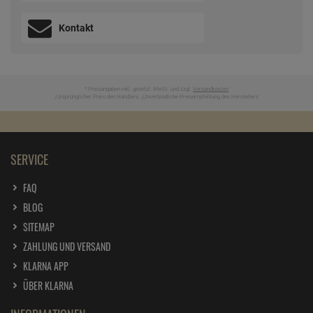
Kontakt
* Preisangaben inkl. gesetzl. MwSt. und zzgl.
Versandkosten
Ursprünglicher Preis des Händlers,
Unverbindliche Preisempfehlung des Herstellers
1
2
SERVICE
FAQ
BLOG
SITEMAP
ZAHLUNG UND VERSAND
KLARNA APP
ÜBER KLARNA