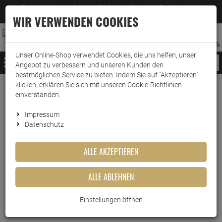
Jetzt für den Newsletter entscheiden und 5% Rabatt auf Ihre nächste Bestellung erhalten
✕
–
Zum Newsletter
WIR VERWENDEN COOKIES
0
0
MERKZETTEL
WARENK
ANMELDEN
AUFKLAPPEN
AUFKLA
ANMELDEN
MERKZETTEL
WARENKORB:
Unser Online-Shop verwendet Cookies, die uns helfen, unser
MENÜ
Angebot zu verbessern und unseren Kunden den
bestmöglichen Service zu bieten. Indem Sie auf "Akzeptieren"
klicken, erklären Sie sich mit unseren Cookie-Richtlinien
Weiter einkaufen
www.wark24.de
Küche & Haushalt
Mülltrennung
Müllbeutel
einverstanden.
Brabantia Müllbeutel (H) 50 - 60 Liter
Impressum
Datenschutz
Brabantia Müllbeutel (H) 50 -
60 Liter
ALLE AKZEPTIEREN
Artikel-Nummer:
10015294
ALLE ABLEHNEN
Einstellungen öffnen
Kurzbeschreibung