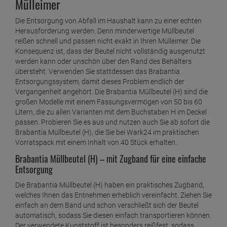
Mülleimer
Die Entsorgung von Abfall im Haushalt kann zu einer echten
Herausforderung werden. Denn minderwertige Müllbeutel
reißen schnell und passen nicht exakt in Ihren Mülleimer. Die
Konsequenz ist, dass der Beutel nicht vollständig ausgenutzt
werden kann oder unschön über den Rand des Behälters
übersteht. Verwenden Sie stattdessen das Brabantia
Entsorgungssystem, damit dieses Problem endlich der
Vergangenheit angehört. Die Brabantia Müllbeutel (H) sind die
großen Modelle mit einem Fassungsvermögen von 50 bis 60
Litern, die zu allen Varianten mit dem Buchstaben H im Deckel
passen. Probieren Sie es aus und nutzen auch Sie ab sofort die
Brabantia Müllbeutel (H), die Sie bei Wark24 im praktischen
Vorratspack mit einem Inhalt von 40 Stück erhalten..
Brabantia Müllbeutel (H) – mit Zugband für eine einfache
Entsorgung
Die Brabantia Müllbeutel (H) haben ein praktisches Zugband,
welches Ihnen das Entnehmen erheblich vereinfacht. Ziehen Sie
einfach an dem Band und schon verschließt sich der Beutel
automatisch, sodass Sie diesen einfach transportieren können.
Der verwendete Kunststoff ist besonders reißfest, sodass