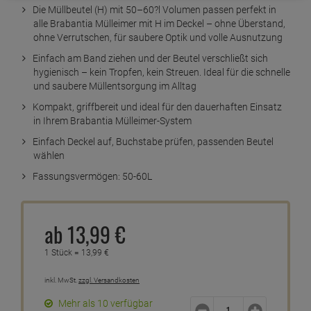
Die Müllbeutel (H) mit 50–60?l Volumen passen perfekt in
alle Brabantia Mülleimer mit H im Deckel – ohne Überstand,
ohne Verrutschen, für saubere Optik und volle Ausnutzung
Einfach am Band ziehen und der Beutel verschließt sich
hygienisch – kein Tropfen, kein Streuen. Ideal für die schnelle
und saubere Müllentsorgung im Alltag
Kompakt, griffbereit und ideal für den dauerhaften Einsatz
in Ihrem Brabantia Mülleimer-System
Einfach Deckel auf, Buchstabe prüfen, passenden Beutel
wählen
Fassungsvermögen: 50-60L
ab
13,
99
€
1 Stück =
13,
99
€
inkl. MwSt.
zzgl. Versandkosten
Mehr als 10 verfügbar