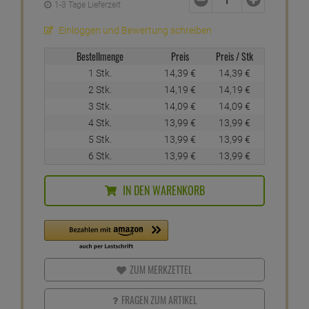
1-3 Tage Lieferzeit
Einloggen und Bewertung schreiben
Bestellmenge
Preis
Preis / Stk
1 Stk.
14,
39
€
14,
39
€
2 Stk.
14,
19
€
14,
19
€
3 Stk.
14,
09
€
14,
09
€
4 Stk.
13,
99
€
13,
99
€
5 Stk.
13,
99
€
13,
99
€
6 Stk.
13,
99
€
13,
99
€
IN DEN WARENKORB
ZUM MERKZETTEL
FRAGEN ZUM ARTIKEL