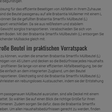
e begünstigen.
 Lösung für das effiziente Beseitigen von Abfällen in Ihrem Zuhause.
 sind die Beutel passgenau auf alle Brabantia Mülleimer mit einem L
nnen Sie die gefüllten Brabantia Smartfix Müllbeutel (L)
sport verschließen. Da sie aus reißfestem und stabilem
Gewicht sorglos transportieren. Verabschieden Sie sich von
em Boden. Mit den Brabantia Smartfix Müllbeuteln (L) entsorgen Sie
chender Müllsäcke gleich mit.
große Beutel im praktischen Vorratspack
u können, wurden die smarten Brabantia Smartfix Müllbeutel (L)
mögen von 45 Litern und decken so die Bedürfnisse jedes Haushalts.
ofitieren Sie lange von einer effizienten Abfallbeseitigung, bei der
Sie einfach an dem integrierten Zugband, um den Beutel
ortieren. Gleichzeitig sind die Brabantia Smartfix Müllbeutel (L)
ährleisten ein reibungsloses Austauschen, indem sie der Entstehung
dem passgenauen Müllbeutel ausrüsten, sind alle Deckel mit einem
et. So wählen Sie auf einen Blick die richtige Größe für Ihren
ptimieren. Zudem sorgen Sie dafür, dass die Brabantia Smartfix
leiben. Um allen Haushaltsbedürfnissen gerecht zu werden, finden