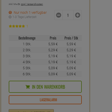
inkl. MwSt.
zzgl. Versandkosten
Nur noch 1 verfügbar
1-3 Tage Lieferzeit
1
Bestellmenge
Preis
Preis / Stk
1 Stk.
5,
59
€
5,
59
€
2 Stk.
5,
29
€
5,
29
€
3 Stk.
5,
19
€
5,
19
€
4 Stk.
5,
19
€
5,
19
€
5 Stk.
5,
09
€
5,
09
€
6 Stk.
5,
09
€
5,
09
€
IN DEN WARENKORB
LAGERALARM