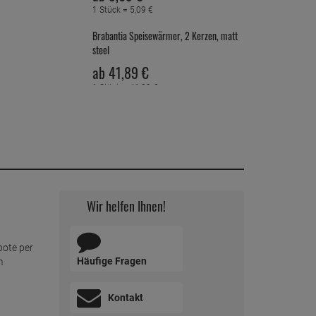
1 Stück =
5,
09
€
Brabantia Speisewärmer, 2 Kerzen, matt
steel
ab
41,
89
€
1 Stück =
41,
89
€
Wir helfen Ihnen!
bote per
Häufige Fragen
m
Kontakt