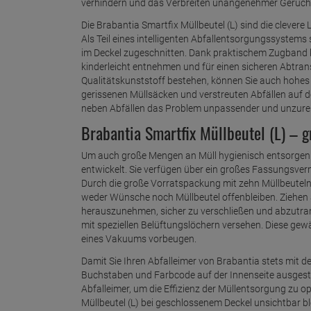
verhindern und das Verbreiten unangenehmer Gerüch
Die Brabantia Smartfix Müllbeutel (L) sind die clevere
Als Teil eines intelligenten Abfallentsorgungssystems
im Deckel zugeschnitten. Dank praktischem Zugband kö
kinderleicht entnehmen und für einen sicheren Abtran
Qualitätskunststoff bestehen, können Sie auch hohes 
gerissenen Müllsäcken und verstreuten Abfällen auf d
neben Abfällen das Problem unpassender und unzurei
Brabantia Smartfix Müllbeutel (L) – 
Um auch große Mengen an Müll hygienisch entsorgen z
entwickelt. Sie verfügen über ein großes Fassungsver
Durch die große Vorratspackung mit zehn Müllbeuteln pr
weder Wünsche noch Müllbeutel offenbleiben. Ziehen 
herauszunehmen, sicher zu verschließen und abzutransp
mit speziellen Belüftungslöchern versehen. Diese gew
eines Vakuums vorbeugen.
Damit Sie Ihren Abfalleimer von Brabantia stets mit 
Buchstaben und Farbcode auf der Innenseite ausgestatt
Abfalleimer, um die Effizienz der Müllentsorgung zu o
Müllbeutel (L) bei geschlossenem Deckel unsichtbar b