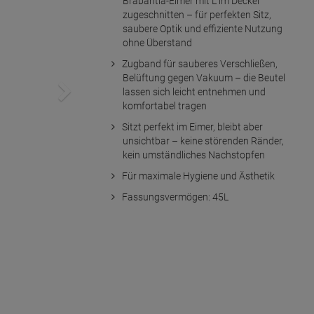
Brabantia-Eimer mit L im Deckel
zugeschnitten – für perfekten Sitz,
saubere Optik und effiziente Nutzung
ohne Überstand
Zugband für sauberes Verschließen,
Belüftung gegen Vakuum – die Beutel
lassen sich leicht entnehmen und
komfortabel tragen
Sitzt perfekt im Eimer, bleibt aber
unsichtbar – keine störenden Ränder,
kein umständliches Nachstopfen
Für maximale Hygiene und Ästhetik
Fassungsvermögen: 45L