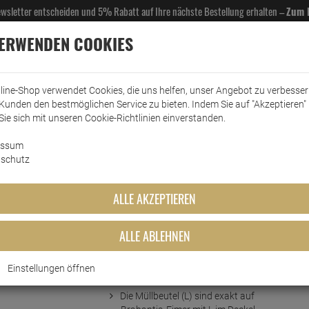
Newsletter entscheiden und 5% Rabatt auf Ihre nächste Bestellung erhalten –
Zum 
VERWENDEN COOKIES
line-Shop verwendet Cookies, die uns helfen, unser Angebot zu verbesse
Kunden den bestmöglichen Service zu bieten. Indem Sie auf "Akzeptieren" 
EL- & GASTROBEDARF
DROGERIE
KÜCHE & HAUSHALT
KFZ
SCANPART
HANS
Sie sich mit unseren Cookie-Richtlinien einverstanden.
essum
trennung
Müllbeutel
Brabantia Smartfix Müllbeutel (L)
schutz
lbeutel (L)
ALLE AKZEPTIEREN
ALLE ABLEHNEN
Einstellungen öffnen
Kurzbeschreibung
Die Müllbeutel (L) sind exakt auf