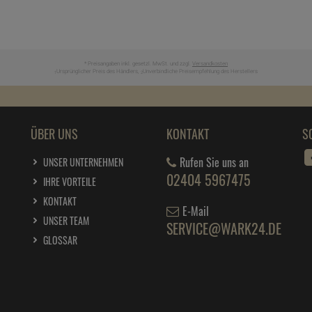
* Preisangaben inkl. gesetzl. MwSt. und zzgl.
Versandkosten
Ursprünglicher Preis des Händlers,
Unverbindliche Preisempfehlung des Herstellers
1
2
ÜBER UNS
KONTAKT
S
Rufen Sie uns an
UNSER UNTERNEHMEN
02404 5967475
IHRE VORTEILE
KONTAKT
E-Mail
UNSER TEAM
SERVICE@WARK24.DE
GLOSSAR