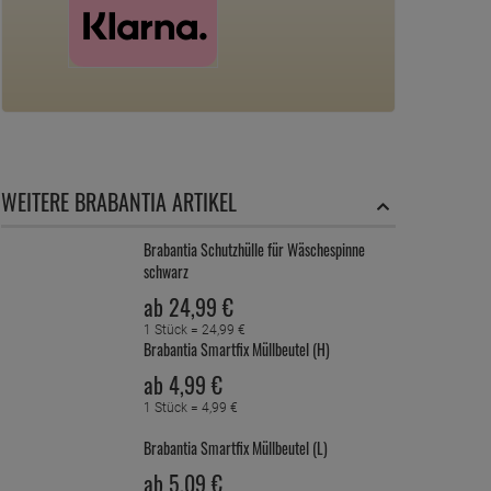
WEITERE BRABANTIA ARTIKEL
Brabantia Schutzhülle für Wäschespinne
schwarz
ab
24,
99
€
1 Stück =
24,
99
€
Brabantia Smartfix Müllbeutel (H)
ab
4,
99
€
1 Stück =
4,
99
€
Brabantia Smartfix Müllbeutel (L)
ab
5,
09
€