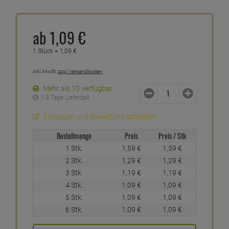
ab
1,
09
€
1 Stück =
1,
09
€
inkl. MwSt.
zzgl. Versandkosten
Mehr als 10 verfügbar
1-3 Tage Lieferzeit
Einloggen und Bewertung schreiben
Bestellmenge
Preis
Preis / Stk
1 Stk.
1,
59
€
1,
59
€
2 Stk.
1,
29
€
1,
29
€
3 Stk.
1,
19
€
1,
19
€
4 Stk.
1,
09
€
1,
09
€
5 Stk.
1,
09
€
1,
09
€
6 Stk.
1,
09
€
1,
09
€