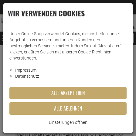
Jetzt für den Newsletter entscheiden und 5% Rabatt auf Ihre nächste Bestellung erhalten
✕
–
Zum Newsletter
WIR VERWENDEN COOKIES
0
0
MERKZETTEL
WARENK
ANMELDEN
AUFKLAPPEN
AUFKLA
ANMELDEN
MERKZETTEL
WARENKORB:
Unser Online-Shop verwendet Cookies, die uns helfen, unser
MENÜ
Angebot zu verbessern und unseren Kunden den
bestmöglichen Service zu bieten. Indem Sie auf "Akzeptieren"
klicken, erklären Sie sich mit unseren Cookie-Richtlinien
Weiter einkaufen
www.wark24.de
Küche & Haushalt
Mülltrennung
Müllbeutel
einverstanden.
Gut & Günstig Müllbeutel 35L/35 Beutel
Impressum
Datenschutz
Gut & Günstig Müllbeutel
35L/35 Beutel
ALLE AKZEPTIEREN
Artikel-Nummer:
10017449
ALLE ABLEHNEN
Kurzbeschreibung
Einstellungen öffnen
Die Müllbeutel von Gut & Günstig sind die ideale Lösung für
Ihren Haushaltsbedarf. Mit einem Fassungsvermögen von