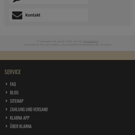
Kontakt
* Preisangaben inkl. gesetzl. MwSt. und zzgl.
Versandkosten
Ursprünglicher Preis des Händlers,
Unverbindliche Preisempfehlung des Herstellers
1
2
SERVICE
FAQ
BLOG
SITEMAP
ZAHLUNG UND VERSAND
KLARNA APP
ÜBER KLARNA