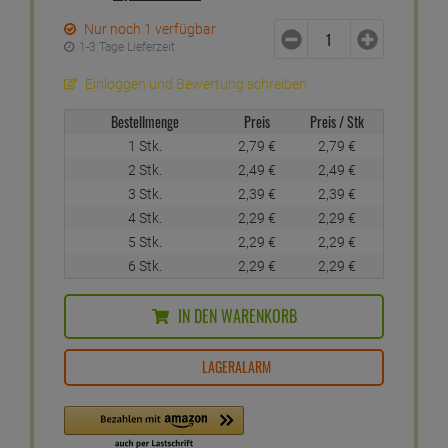
Nur noch 1 verfügbar
1-3 Tage Lieferzeit
Einloggen und Bewertung schreiben
Bestellmenge
Preis
Preis / Stk
1 Stk.
2,
79
€
2,
79
€
2 Stk.
2,
49
€
2,
49
€
3 Stk.
2,
39
€
2,
39
€
4 Stk.
2,
29
€
2,
29
€
5 Stk.
2,
29
€
2,
29
€
6 Stk.
2,
29
€
2,
29
€
IN DEN WARENKORB
LAGERALARM