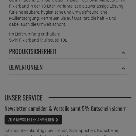
1 Stück =
2,
99
€
Fixierband in der 10-Liter-Variante ist die zuverlässige Lösung
für eine saubere, hygienische und umweltfreundliche
Swirl Tragegriff Müllbeutel 10L ( 37 stk./ Rolle )
Müllentsorgung. Vertrauen Sie auf Qualität, die hält – und
ab
1,
39
€
dabei auch die Umwelt schont.
1 Stück =
1,
39
€
Im Lieferumfang enthalten:
Swirl Fixierband Müllbeutel 10L
Swirl Tragegriff Müllbeutel 20L ( 20 stk./ Rolle )
PRODUKTSICHERHEIT
ab
1,
39
€
1 Stück =
1,
39
€
BEWERTUNGEN
Swirl Tragegriff Müllbeutel 35L ( 15 stk./ Rolle )
ab
1,
49
€
1 Stück =
1,
49
€
UNSER SERVICE
Swirl Tragegriff Müllbeutel 5 Liter
ab
1,
39
€
Newsletter anmelden & Vorteile samt 5% Gutschein sichern
1 Stück =
1,
39
€
ZUM NEWSLETTER ANMELDEN
Swirl Zugband Müllbeutel 20 Liter
Ich möchte zukünftig über Trends, Schnäppchen, Gutscheine,
ab
1,
59
€