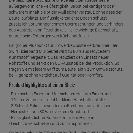
Die besondere 3-Schicht-Folie verleiht dem Beutel seine
1 Stück =
2,
29
€
außergewöhnliche Reißfestigkeit. Selbst bei kantigem oder
schwerem Inhalt bleibt der Müll sicher verstaut, ohne dass der
Swirl Öko Müllbeutel 20L ( 18 stk./ Rolle ) mit
Beutel aufplatzt. Der flüssigkeitsdichte Boden schützt
Zugband
zusätzlich vor unangenehmen Überraschungen und verhindert
ab
2,
29
€
das Austreten von Feuchtigkeit – eine wichtige Eigenschaft,
1 Stück =
2,
29
€
gerade beim Entsorgen von Küchenabfällen.
Swirl Öko Müllbeutel 35L 12 stk./ Rolle mit
Ein großer Pluspunkt für umweltbewusste Verbraucher: Der
Zugband
Swirl Fixierband Müllbeutel wird zu 80 % aus recyceltem
ab
2,
29
€
Kunststoff hergestellt. Das reduziert den Einsatz neuer
1 Stück =
2,
29
€
Rohstoffe und senkt den CO₂-Ausstoß bei der Produktion. So
Swirl Schwerlast Säcke 120L 12 stk./ Rolle
tragen Sie mit jedem Griff zum Beutel aktiv zum Umweltschutz
ab
4,
69
€
bei – ganz ohne Verzicht auf Qualität oder Komfort.
Produkthighlights auf einen Blick:
1 Stück =
4,
69
€
Swirl Schwerlast Säcke 240L 5 stk./ Rolle
- Praktisches Fixierband für sicheren Halt am Eimerrand
- 10 Liter Volumen – ideal für kleine Haushaltsabfälle
ab
5,
09
€
- 3-Schicht-Folie – besonders reißfest und auslaufsicher
1 Stück =
5,
09
€
- Hergestellt aus 80 % recyceltem Kunststoff
- Flüssigkeitsdichter Boden – für mehr Hygiene
Swirl Schwerlast Säcke 60L 12 stk./ Rolle
- Leicht zu verschließen und zu transportieren
ab
2,
99
€
Ob im Haushalt, im Büro oder im Bad – der Swirl Müllbeutel mit