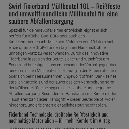
ab
3,
19
€
Swirl Fixierband Müllbeutel 10L – Reißfeste
1 Stück =
3,
19
€
und umweltfreundliche Müllbeutel für eine
Swirl Bio-Müll-Papier-Beutel 10L 10 Stück
saubere Abfallentsorgung
ab
1,
69
€
1 Stück =
1,
69
€
Speziell für kleinere Abfalleimer entwickelt, eignet er sich
perfekt für Küche, Bad, Büro oder auch den
Swirl Fixierband Müllbeutel 10L ( 15 stk./ Rolle )
Kinderzimmerbereich. Mit einem Volumen von 10 Litern bietet
ab
2,
29
€
er die optimale Größe für den täglichen Hausmüll, ohne
unnötigen Platz zu verschwenden. Durch das innovative
1 Stück =
2,
29
€
Fixierband lässt sich der Beutel sicher und rutschfest am
Swirl Fixierband Müllbeutel 20L ( 15 stk./ Rolle )
Eimerrand befestigen – ein entscheidender Vorteil gegenüber
herkömmlichen Müllbeuteln, die häufig in den Eimer rutschen
ab
2,
19
€
oder sich beim Herausnehmen ungewollt öffnen. Dank seines
1 Stück =
2,
19
€
stabilen Materials und der zuverlässigen Verarbeitung sorgt
der Müllbeutel für eine hygienische, saubere und bequeme
Swirl Fixierband Müllbeutel 35L ( 10 stk./ Rolle )
Abfallentsorgung. Besonders in Haushalten mit Kindern oder
ab
2,
29
€
Haustieren zählt jeder Handgriff – dieser Beutel bleibt, wo er
hingehört, und erleichtert die tägliche Routine erheblich.
1 Stück =
2,
29
€
Fixierband-Technologie, dreifache Reißfestigkeit und
Swirl Fixierband Müllbeutel 60L ( 10 stk./ Rolle )
nachhaltige Materialien – für mehr Komfort im Alltag
ab
2,
29
€