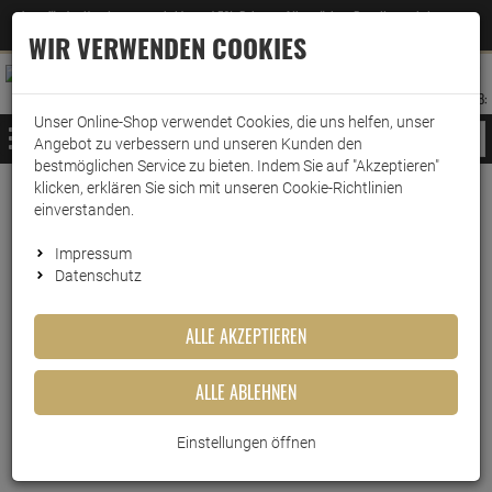
Jetzt für den Newsletter entscheiden und 5% Rabatt auf Ihre nächste Bestellung erhalten
✕
–
Zum Newsletter
WIR VERWENDEN COOKIES
0
0
MERKZETTEL
WARENK
ANMELDEN
AUFKLAPPEN
AUFKLA
ANMELDEN
MERKZETTEL
WARENKORB:
Unser Online-Shop verwendet Cookies, die uns helfen, unser
MENÜ
Angebot zu verbessern und unseren Kunden den
bestmöglichen Service zu bieten. Indem Sie auf "Akzeptieren"
klicken, erklären Sie sich mit unseren Cookie-Richtlinien
Weiter einkaufen
www.wark24.de
Küche & Haushalt
Mülltrennung
Müllbeutel
einverstanden.
Swirl Fixierband Müllbeutel 10L ( 15 stk./ Rolle )
Impressum
Datenschutz
Swirl Fixierband Müllbeutel 10L
( 15 stk./ Rolle )
ALLE AKZEPTIEREN
Artikel-Nummer:
10010278
ALLE ABLEHNEN
Einstellungen öffnen
Kurzbeschreibung