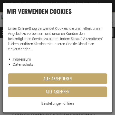
Jetzt für den Newsletter entscheiden und 5% Rabatt auf Ihre nächste Bestellung erhalten
✕
–
Zum Newsletter
WIR VERWENDEN COOKIES
0
0
MERKZETTEL
WARENK
ANMELDEN
AUFKLAPPEN
AUFKLA
ANMELDEN
MERKZETTEL
WARENKORB:
Unser Online-Shop verwendet Cookies, die uns helfen, unser
MENÜ
Angebot zu verbessern und unseren Kunden den
bestmöglichen Service zu bieten. Indem Sie auf "Akzeptieren"
klicken, erklären Sie sich mit unseren Cookie-Richtlinien
Weiter einkaufen
www.wark24.de
Küche & Haushalt
Staubsaugerzubehör
Staubsaugerbeutel
einverstanden.
Swirl StaubsaugerbeutelM 48
Impressum
Datenschutz
Swirl StaubsaugerbeutelM 48
ALLE AKZEPTIEREN
Artikel-Nummer:
10010252
ALLE ABLEHNEN
Kurzbeschreibung
Einstellungen öffnen
Kein Staubaustritt beim Wechseln – der praktische