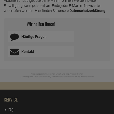
Aktionen und Angebote per E-Mail informiert werden. Diese
Einwilligung kann jederzeit am Ende jeder E-Mail im Newsletter
widerrufen werden. Hier finden Sie unsere
Datenschutzerklärung
.
Wir helfen Ihnen!
Häufige Fragen
Kontakt
* Preisangaben inkl. gesetzl. MwSt. und zzgl.
Versandkosten
Ursprünglicher Preis des Händlers,
Unverbindliche Preisempfehlung des Herstellers
1
2
SERVICE
FAQ