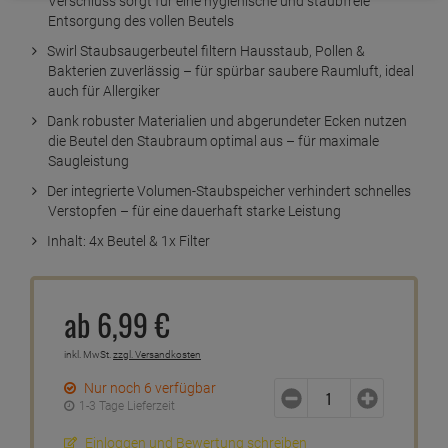
Verschluss sorgt für eine hygienische und staubfreie
Entsorgung des vollen Beutels
Swirl Staubsaugerbeutel filtern Hausstaub, Pollen &
Bakterien zuverlässig – für spürbar saubere Raumluft, ideal
auch für Allergiker
Dank robuster Materialien und abgerundeter Ecken nutzen
die Beutel den Staubraum optimal aus – für maximale
Saugleistung
Der integrierte Volumen-Staubspeicher verhindert schnelles
Verstopfen – für eine dauerhaft starke Leistung
Inhalt: 4x Beutel & 1x Filter
ab
6,
99
€
inkl. MwSt.
zzgl. Versandkosten
Nur noch 6 verfügbar
1-3 Tage Lieferzeit
Einloggen und Bewertung schreiben